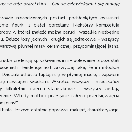
dy są całe szare!
albo –
Oni są człowiekami i się malują
owie niecodziennych postaci, pochłoniętych ostatnimi
me figurki z białej porcelany. Niektórzy kompletują
eroby, w której znaleźć można peruki i wszelkie niezbędne
nku. Dalsze losy jednych i drugich są jednakowe – wszyscy,
warstwą płynnej masy ceramicznej, przypominającej jasną,
rudzy preferują spryskiwanie, inni – polewanie, a pozostali
basenach. Tendencja jest zazwyczaj taka, że im młodszy
. Dzieciaki ochoczo taplają się w płynnej masie, z zapałem
 się nawzajem wiadrami. Wkrótce wszyscy – mieszkańcy
y, kilkuletnie dzieci i staruszkowie – wszyscy zostają
stycznie. Wtedy motto i przesłanie całego przedsięwzięcia
j gliny!”
biała. Jeszcze ostatnie poprawki, makijaż, charakteryzacja,