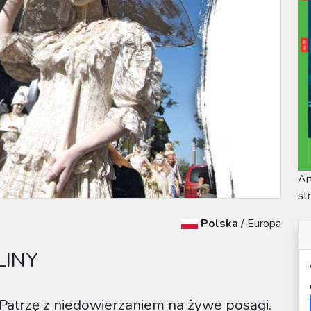
Ar
st
Polska
/
Europa
LINY
Patrzę z niedowierzaniem na żywe posągi.