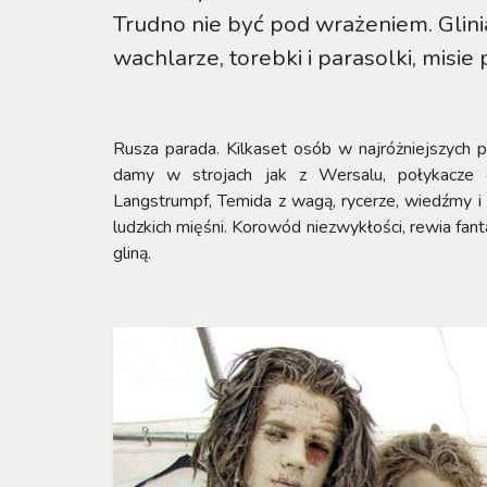
Trudno nie być pod wrażeniem. Glinia
wachlarze, torebki i parasolki, misi
Rusza parada. Kilkaset osób w najróżniejszych pr
damy w strojach jak z Wersalu, połykacze og
Langstrumpf, Temida z wagą, rycerze, wiedźmy i
ludzkich mięśni. Korowód niezwykłości, rewia fant
gliną.