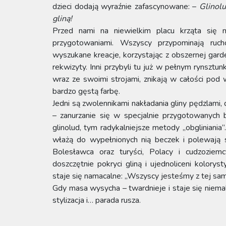
dzieci dodają wyraźnie zafascynowane: –
Glinolu
gliną!
Przed nami na niewielkim placu krząta się mr
przygotowaniami. Wszyscy przypominają rucho
wyszukane kreacje, korzystając z obszernej gard
rekwizyty. Inni przybyli tu już w pełnym rynsztu
wraz ze swoimi strojami, znikają w całości pod 
bardzo gęstą farbę.
Jedni są zwolennikami nakładania gliny pędzlami, d
– zanurzanie się w specjalnie przygotowanych 
glinolud, tym radykalniejsze metody „obgliniania”
włażą do wypełnionych nią beczek i polewają
Bolesławca oraz turyści, Polacy i cudzoziemc
doszczętnie pokryci gliną i ujednoliceni kolory
staje się namacalne: „Wszyscy jesteśmy z tej same
Gdy masa wysycha – twardnieje i staje się niemal 
stylizacja i… parada rusza.