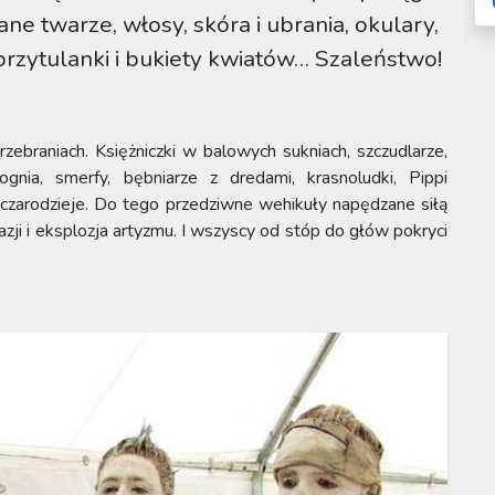
ne twarze, włosy, skóra i ubrania, okulary,
e przytulanki i bukiety kwiatów… Szaleństwo!
zebraniach. Księżniczki w balowych sukniach, szczudlarze,
nia, smerfy, bębniarze z dredami, krasnoludki, Pippi
 czarodzieje. Do tego przedziwne wehikuły napędzane siłą
azji i eksplozja artyzmu. I wszyscy od stóp do głów pokryci