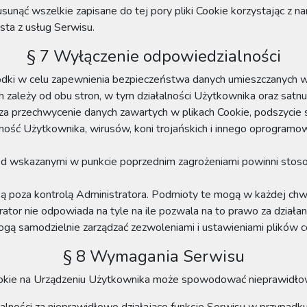
ć wszelkie zapisane do tej pory pliki Cookie korzystając z na
ta z usług Serwisu.
§ 7 Wyłączenie odpowiedzialności
odki w celu zapewnienia bezpieczeństwa danych umieszczanych w 
zależy od obu stron, w tym działalności Użytkownika oraz satnu
 za przechwycenie danych zawartych w plikach Cookie, podszycie s
ność Użytkownika, wirusów, koni trojańskich i innego oprogramo
zed wskazanymi w punkcie poprzednim zagrożeniami powinni stos
ą poza kontrolą Administratora. Podmioty te mogą w każdej chwil
rator nie odpowiada na tyle na ile pozwala na to prawo za działa
ogą samodzielnie zarządzać zezwoleniami i ustawieniami plików c
§ 8 Wymagania Serwisu
ookie na Urządzeniu Użytkownika może spowodować nieprawidłowe 