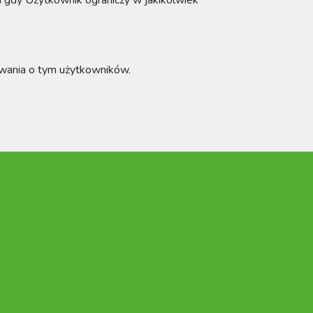
u gdy Użytkownik ograniczy w jakikolwiek
mowania o tym użytkowników.