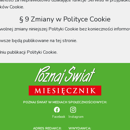
alności za nieprawidłowo działające funkcje Serwisu w przypadk
ików Cookie.
§ 9 Zmiany w Polityce Cookie
olnej zmiany niniejszej Polityki Cookie bez konieczności infor
sze będą publikowane na tej stronie.
 publikacji Polityki Cookie.
POZNAJ ŚWIAT W MEDIACH SPOŁECZNOŚCIOWYCH:
Facebook
Instagram
ADRES REDAKCJI:
WWYDAWCA: