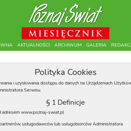
ÓWNA
AKTUALNOŚCI
ARCHIWUM
GALERIA
REDAKC
Polityka Cookies
sywania i uzyskiwania dostępu do danych na Urządzeniach Użytko
inistratora Serwisu.
§ 1 Definicje
od adresem
www.poznaj-swiat.pl
 partnerów, usługodawców lub usługobiorców Administratora