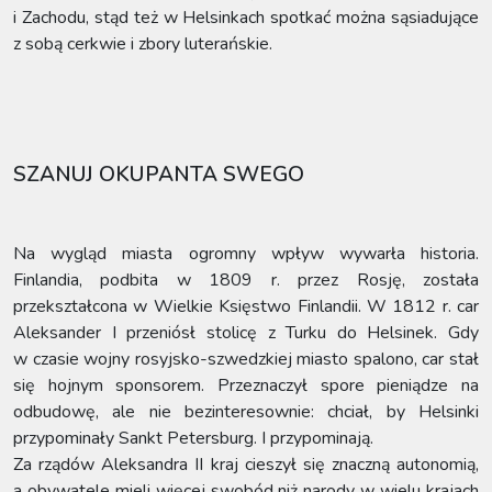
i Zachodu, stąd też w Helsinkach spotkać można sąsiadujące
z sobą cerkwie i zbory luterańskie.
SZANUJ OKUPANTA SWEGO
Na wygląd miasta ogromny wpływ wywarła historia.
Finlandia, podbita w 1809 r. przez Rosję, została
przekształcona w Wielkie Księstwo Finlandii. W 1812 r. car
Aleksander I przeniósł stolicę z Turku do Helsinek. Gdy
w czasie wojny rosyjsko-szwedzkiej miasto spalono, car stał
się hojnym sponsorem. Przeznaczył spore pieniądze na
odbudowę, ale nie bezinteresownie: chciał, by Helsinki
przypominały Sankt Petersburg. I przypominają.
Za rządów Aleksandra II kraj cieszył się znaczną autonomią,
a obywatele mieli więcej swobód niż narody w wielu krajach