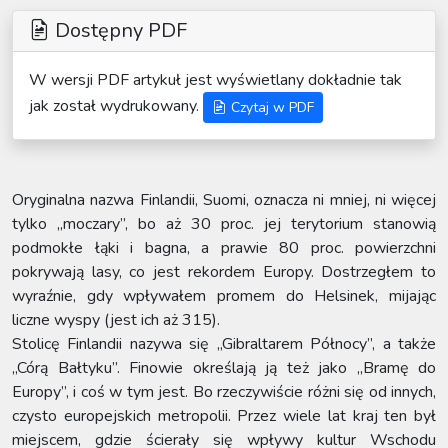
Dostępny PDF
W wersji PDF artykuł jest wyświetlany dokładnie tak
jak został wydrukowany.
Czytaj w PDF
Oryginalna nazwa Finlandii, Suomi, oznacza ni mniej, ni więcej
tylko „moczary”, bo aż 30 proc. jej terytorium stanowią
podmokłe łąki i bagna, a prawie 80 proc. powierzchni
pokrywają lasy, co jest rekordem Europy. Dostrzegłem to
wyraźnie, gdy wpływałem promem do Helsinek, mijając
liczne wyspy (jest ich aż 315).
Stolicę Finlandii nazywa się „Gibraltarem Północy”, a także
„Córą Bałtyku”. Finowie określają ją też jako „Bramę do
Europy”, i coś w tym jest. Bo rzeczywiście różni się od innych,
czysto europejskich metropolii. Przez wiele lat kraj ten był
miejscem, gdzie ścierały się wpływy kultur Wschodu