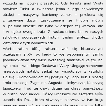
względu na… polską przeszłość. Gdy turysta znad Wisły
odwiedzi Turku, a zwłaszcza jedną z jego największych
atrakcji – masywny, kamienny zamek – przekona się
z zapewne dużym zaskoczeniem, że Finowie mówią
o „polskim okresie” nie tylko w dziejach tej warowni, ale
i w ogóle swego kraju. Z zaskoczeniem, bo w naszych
szkolnych podręcznikach historii trudno znaleźć choćby
wzmiankę o tych wydarzeniach.
Warto zatem bliżej zainteresować się historycznymi
przekazami z XVI w., kiedy to we wspomnianym zamku
(wybudowanym trzy wieki wcześniej) zamieszkał książę Jan,
syn króla szwedzkiego Gustawa I Wazy. Ulegając namowom
miejscowych notabli, szukał on współpracy z katolicką
Polską. Ukoronowaniem tej polityki był jego ślub z siostrą
króla polskiego Zygmunta Augusta – księżniczką Katarzyną
Jagiellonką. I od tej chwili datuje się okres pomyślności
w historii tego narodu. Fińscy kronikarze nie szczędzą słów
uznania dla Polki, która stworzyła pierwszy w tym kraju
renesansowy dwór na wzór europejski, wnosząc – nie tylko