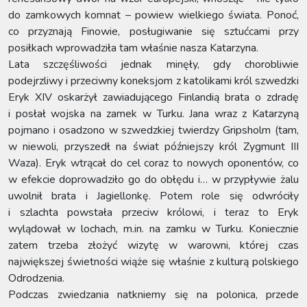
do zamkowych komnat – powiew wielkiego świata. Ponoć,
co przyznają Finowie, posługiwanie się sztućcami przy
posiłkach wprowadziła tam właśnie nasza Katarzyna.
Lata szczęśliwości jednak minęły, gdy chorobliwie
podejrzliwy i przeciwny koneksjom z katolikami król szwedzki
Eryk XIV oskarżył zawiadującego Finlandią brata o zdradę
i posłał wojska na zamek w Turku. Jana wraz z Katarzyną
pojmano i osadzono w szwedzkiej twierdzy Gripsholm (tam,
w niewoli, przyszedł na świat późniejszy król Zygmunt III
Waza). Eryk wtrącał do cel coraz to nowych oponentów, co
w efekcie doprowadziło go do obłędu i… w przypływie żalu
uwolnił brata i Jagiellonkę. Potem role się odwróciły
i szlachta powstała przeciw królowi, i teraz to Eryk
wylądował w lochach, m.in. na zamku w Turku. Koniecznie
zatem trzeba złożyć wizytę w warowni, której czas
największej świetności wiąże się właśnie z kulturą polskiego
Odrodzenia.
Podczas zwiedzania natkniemy się na polonica, przede