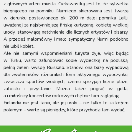
z głównych arterii miasta. Ciekawostką jest to, że sylwetka
biegnącego na pomniku Nurmiego skierowana jest twarzą
w kierunku postawionego ok. 200 m dalej pomnika Lailli,
uważanej za najsłynniejszą fińską kurtyzanę, kobietę wielkiej
urody, stanowiącą natchnienie dla licznych artystów i pisarzy.
A przecież małomówny i mało sympatyczny Nurmi podobno
nie lubił kobiet…
Ale nie samymi wspomnieniami turysta żyje, więc będąc
w Turku, warto zafundować sobie wycieczkę na pobliską,
pełną zieleni wyspę Ruissalo. Stanowi ona bazę wypadową
dla zwolenników różnorakich form aktywnego wypoczynku,
zwłaszcza sportów wodnych, czemu sprzyjają liczne plaże,
zatoczki i przystanie. Można także pograć w golfa,
a i miłośnicy koncertów rockowych chętnie tam zaglądają.
Finlandia nie jest tania, ale jej uroki – nie tylko te za kołem
polarnym – warte są pieniędzy, które przychodzi tam wydać.