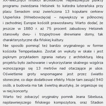
XX-wiecznych fińskich architektów. Najważniejsze punkty
programu zwiedzania Helsinek to katedra luterańska przy
placu Senackim oraz zwieńczona 13 kopułami cerkiew
Uspieńska (Wniebowzięcia) – największy w północnej
i zachodniej Europie kościół prawosławny. Warto dodać, że
jeszcze w 1880 r. aż 75 procent zabudowy Helsinek
stanowiły dwu- i trzypiętrowe drewniane domy, tak
charakterystyczne dla fińskiej kultury.
Nie sposób pominąć też bardzo oryginalnego w formie
kościoła Temppeliaukio. Został on wykuty w skale i jest
pięknym przykładem zgrania natury z architekturą. Ideą
projektu było zachowanie i wykorzystanie skalnego wzgórza
wznoszącego się 13 metrów nad otaczające je ulice.
Oświetlenie groty wspomagane jest przez światło
słoneczne, co daje dodatkowe efekty. Może tam zasiąść 940
osób, a budowla ma tak świetną akustykę, że organizuje się
w niej koncerty.
Warto też zobaczyć oryginalny pomnik Jeana Sibeliusa,
najsławniejszego fińskiego kompozytora, oraz Stadion