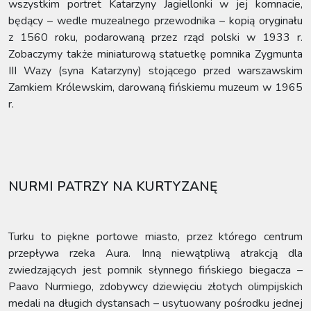
wszystkim portret Katarzyny Jagiellonki w jej komnacie,
będący – wedle muzealnego przewodnika – kopią oryginału
z 1560 roku, podarowaną przez rząd polski w 1933 r.
Zobaczymy także miniaturową statuetkę pomnika Zygmunta
III Wazy (syna Katarzyny) stojącego przed warszawskim
Zamkiem Królewskim, darowaną fińskiemu muzeum w 1965
r.
NURMI PATRZY NA KURTYZANĘ
Turku to piękne portowe miasto, przez którego centrum
przepływa rzeka Aura. Inną niewątpliwą atrakcją dla
zwiedzających jest pomnik słynnego fińskiego biegacza –
Paavo Nurmiego, zdobywcy dziewięciu złotych olimpijskich
medali na długich dystansach – usytuowany pośrodku jednej