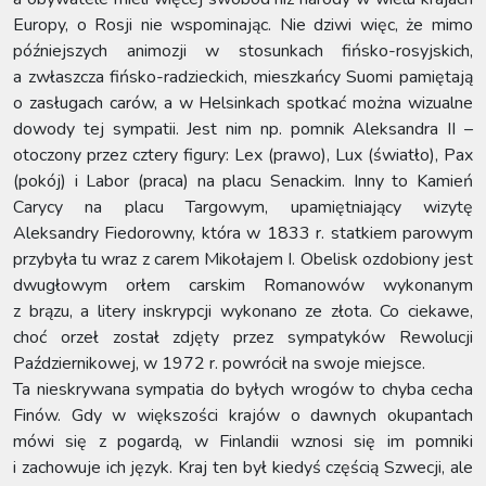
Europy, o Rosji nie wspominając. Nie dziwi więc, że mimo
późniejszych animozji w stosunkach fińsko-rosyjskich,
a zwłaszcza fińsko-radzieckich, mieszkańcy Suomi pamiętają
o zasługach carów, a w Helsinkach spotkać można wizualne
dowody tej sympatii. Jest nim np. pomnik Aleksandra II –
otoczony przez cztery figury: Lex (prawo), Lux (światło), Pax
(pokój) i Labor (praca) na placu Senackim. Inny to Kamień
Carycy na placu Targowym, upamiętniający wizytę
Aleksandry Fiedorowny, która w 1833 r. statkiem parowym
przybyła tu wraz z carem Mikołajem I. Obelisk ozdobiony jest
dwugłowym orłem carskim Romanowów wykonanym
z brązu, a litery inskrypcji wykonano ze złota. Co ciekawe,
choć orzeł został zdjęty przez sympatyków Rewolucji
Październikowej, w 1972 r. powrócił na swoje miejsce.
Ta nieskrywana sympatia do byłych wrogów to chyba cecha
Finów. Gdy w większości krajów o dawnych okupantach
mówi się z pogardą, w Finlandii wznosi się im pomniki
i zachowuje ich język. Kraj ten był kiedyś częścią Szwecji, ale