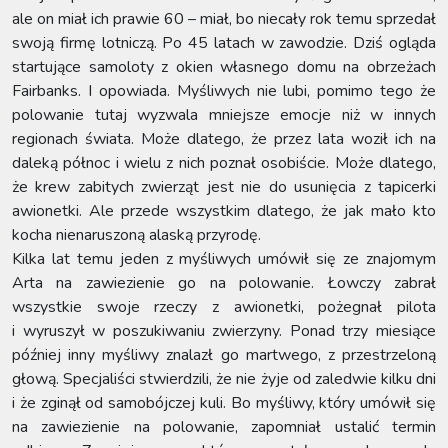
ale on miał ich prawie 60 – miał, bo niecały rok temu sprzedał
swoją firmę lotniczą. Po 45 latach w zawodzie. Dziś ogląda
startujące samoloty z okien własnego domu na obrzeżach
Fairbanks. I opowiada. Myśliwych nie lubi, pomimo tego że
polowanie tutaj wyzwala mniejsze emocje niż w innych
regionach świata. Może dlatego, że przez lata woził ich na
daleką północ i wielu z nich poznał osobiście. Może dlatego,
że krew zabitych zwierząt jest nie do usunięcia z tapicerki
awionetki. Ale przede wszystkim dlatego, że jak mało kto
kocha nienaruszoną alaską przyrodę.
Kilka lat temu jeden z myśliwych umówił się ze znajomym
Arta na zawiezienie go na polowanie. Łowczy zabrał
wszystkie swoje rzeczy z awionetki, pożegnał pilota
i wyruszył w poszukiwaniu zwierzyny. Ponad trzy miesiące
później inny myśliwy znalazł go martwego, z przestrzeloną
głową. Specjaliści stwierdzili, że nie żyje od zaledwie kilku dni
i że zginął od samobójczej kuli. Bo myśliwy, który umówił się
na zawiezienie na polowanie, zapomniał ustalić termin