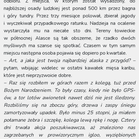
odbioru. Z miejsca, w którym został wysadzony, do
najbliższej osady ludzkiej jest ponad 500 km przez bagna
i góry tundry. Przez trzy miesiące polował, zbierał jagody
i wyczekiwał przypadkowego ratunku. Nadzieja na ocalenie
wystarczyła mu na niecałe sto dni. Tereny łowieckie
w północnej Alasce są tak obszerne, że rzadko dwóch
myśliwych ma szanse się spotkać. Czasem w tym samym
miejscu następna osoba pojawia się dopiero po kwartale.
– Art, a jaka jest twoja najbardziej alaska z przygód? –
pytam, wbijając widelec w ostatni kawałek mięsa karibu,
które jest nieprzyzwoicie dobre.
– Raz się rozbiłem w górach razem z kolegą, tuż przed
Bożym Narodzeniem. To były czasy, kiedy nie było GPS-
ów, a tor lotów awionetek nawet dziś nie jest śledzony.
Rozbiliśmy się na zboczu góry, drzewa i zaspy śniegu
zamortyzowały upadek. Było minus 25 stopni, ja miałem
połamane żebra i szczękę, kolega lewą rękę i nogę. Cztery
dni trwała akcja poszukiwawcza, aż znaleziono nas
zagrzebanych w prowizorycznym igloo, wyziębionych