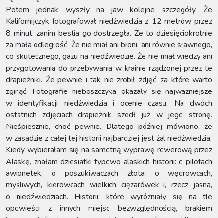
Potem jednak wyszły na jaw kolejne szczegóły. Że
Kalifornijczyk fotografował niedźwiedzia z 12 metrów przez
8 minut, zanim bestia go dostrzegła. Że to dziesięciokrotnie
za mała odległość. Że nie miał ani broni, ani równie sławnego,
co skutecznego, gazu na niedźwiedzie. Że nie miał wiedzy ani
przygotowania do przebywania w krainie rządzonej przez te
drapieżniki. Że pewnie i tak nie zrobił zdjęć, za które warto
zginąć. Fotografie nieboszczyka okazały się najważniejsze
w identyfikacji niedźwiedzia i ocenie czasu. Na dwóch
ostatnich zdjęciach drapieżnik szedł już w jego stronę.
Nieśpiesznie, choć pewnie. Dlatego później mówiono, że
w zasadzie z całej tej historii najbardziej jest żal niedźwiedzia.
Kiedy wybierałam się na samotną wyprawę rowerową przez
Alaskę, znałam dziesiątki typowo alaskich historii: o pilotach
awionetek, o poszukiwaczach złota, o wędrowcach,
myśliwych, kierowcach wielkich ciężarówek i, rzecz jasna,
o niedźwiedziach. Historii, które wyróżniały się na tle
opowieści z innych miejsc bezwzględnością, brakiem