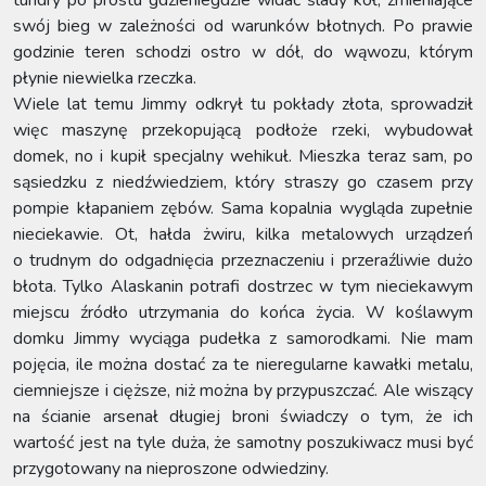
swój bieg w zależności od warunków błotnych. Po prawie
godzinie teren schodzi ostro w dół, do wąwozu, którym
płynie niewielka rzeczka.
Wiele lat temu Jimmy odkrył tu pokłady złota, sprowadził
więc maszynę przekopującą podłoże rzeki, wybudował
domek, no i kupił specjalny wehikuł. Mieszka teraz sam, po
sąsiedzku z niedźwiedziem, który straszy go czasem przy
pompie kłapaniem zębów. Sama kopalnia wygląda zupełnie
nieciekawie. Ot, hałda żwiru, kilka metalowych urządzeń
o trudnym do odgadnięcia przeznaczeniu i przeraźliwie dużo
błota. Tylko Alaskanin potrafi dostrzec w tym nieciekawym
miejscu źródło utrzymania do końca życia. W koślawym
domku Jimmy wyciąga pudełka z samorodkami. Nie mam
pojęcia, ile można dostać za te nieregularne kawałki metalu,
ciemniejsze i cięższe, niż można by przypuszczać. Ale wiszący
na ścianie arsenał długiej broni świadczy o tym, że ich
wartość jest na tyle duża, że samotny poszukiwacz musi być
przygotowany na nieproszone odwiedziny.