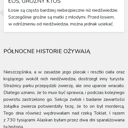
ŁOŚ, GROŹNY KTOŚ
Łosie są często bardziej niebezpieczne niż niedźwiedzie.
Szczególnie groźne są matki z młodymi. Przed łosiem,
w odróżnieniu od niedźwiedzia, można jednak uciekać.
PÓŁNOCNE HISTORIE OŻYWAJĄ
Nieszczęśnika, a w zasadzie jego plecak i resztki ciała oraz
krążącego wokół nich niedźwiedzia, dostrzegł inny turysta.
Strażnicy parku przepędzili zwierzę, ale ono uparcie wracało.
Dlatego uznano, że to musi być sprawca, i podczas kolejnego
powrotu zastrzelono go. Sekcja zwłok i badanie zawartości
żołądka zwierza potwierdziły tezę, że to on był mordercą.
Tego dnia również wędrowałam nad rzeką Toklat. I razem
z 730 tysiącami Alaskan byłam przez dwa dni sparaliżowana
tą historią.