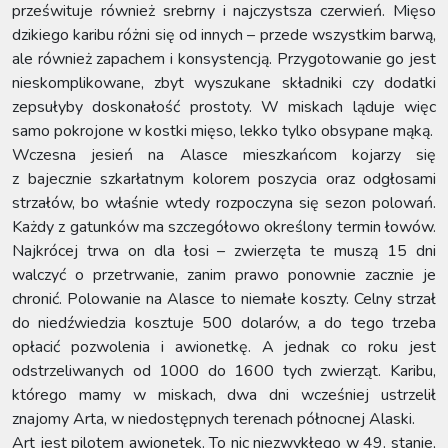
prześwituje również srebrny i najczystsza czerwień. Mięso
dzikiego karibu różni się od innych – przede wszystkim barwą,
ale również zapachem i konsystencją. Przygotowanie go jest
nieskomplikowane, zbyt wyszukane składniki czy dodatki
zepsułyby doskonałość prostoty. W miskach ląduje więc
samo pokrojone w kostki mięso, lekko tylko obsypane mąką.
Wczesna jesień na Alasce mieszkańcom kojarzy się
z bajecznie szkarłatnym kolorem poszycia oraz odgłosami
strzałów, bo właśnie wtedy rozpoczyna się sezon polowań.
Każdy z gatunków ma szczegółowo określony termin łowów.
Najkrócej trwa on dla łosi – zwierzęta te muszą 15 dni
walczyć o przetrwanie, zanim prawo ponownie zacznie je
chronić. Polowanie na Alasce to niemałe koszty. Celny strzał
do niedźwiedzia kosztuje 500 dolarów, a do tego trzeba
opłacić pozwolenia i awionetkę. A jednak co roku jest
odstrzeliwanych od 1000 do 1600 tych zwierząt. Karibu,
którego mamy w miskach, dwa dni wcześniej ustrzelił
znajomy Arta, w niedostępnych terenach północnej Alaski.
Art jest pilotem awionetek. To nic niezwykłego w 49. stanie,