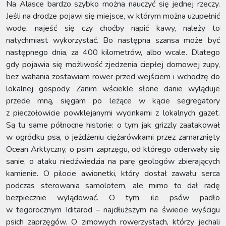
Na Alasce bardzo szybko można nauczyć się jednej rzeczy.
Jeśli na drodze pojawi się miejsce, w którym można uzupełnić
wodę, najeść się czy choćby napić kawy, należy to
natychmiast wykorzystać. Bo następna szansa może być
następnego dnia, za 400 kilometrów, albo wcale. Dlatego
gdy pojawia się możliwość zjedzenia ciepłej domowej zupy,
bez wahania zostawiam rower przed wejściem i wchodzę do
lokalnej gospody. Zanim wściekle słone danie wyląduje
przede mną, sięgam po leżące w kącie segregatory
z pieczołowicie powklejanymi wycinkami z lokalnych gazet.
Są tu same północne historie: o tym jak grizzly zaatakował
w ogródku psa, o jeżdżeniu ciężarówkami przez zamarznięty
Ocean Arktyczny, o psim zaprzęgu, od którego oderwały się
sanie, o ataku niedźwiedzia na parę geologów zbierających
kamienie. O pilocie awionetki, który dostał zawału serca
podczas sterowania samolotem, ale mimo to dał radę
bezpiecznie wylądować. O tym, ile psów padło
w tegorocznym Iditarod – najdłuższym na świecie wyścigu
psich zaprzęgów. O zimowych rowerzystach, którzy jechali