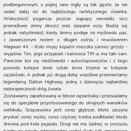
podbiegunowym, o piątej rano mgły są tak gęste, że nie
widać dalej niż do najbliższego rachitycznego świerka.
Widoczność pogarsza jeszcze siąpiący niewielki, lecz
przeraźliwie zimny deszcz oraz zaspane oczy. Budzę się
jednak natychmiast, kiedy Jimmy podaje mi myśliwski pas,
z zawieszonym nożem o długim ostrzu i rewolwerem
Magnum 44.
– Koło mojej kopalni mieszka samiec grizzly –
wyjaśnia. Tim, jego przyjaciel i kierowca TIR-a, ma taki sam.
Panicznie boi się niedźwiedzi i autostopowiczów i z tego
powodu kolejne dwie sztuki broni trzyma w kokpicie
ciężarówki. A jednak już drugą dobę wspólnie przemierzamy
legendarną Dalton Highway, jedną z dziesięciu najbardziej
niebezpiecznych dróg świata.
Zostawiamy zaparkowaną w błocie ciężarówkę i przesiadamy
się do specjalnie przystosowanego do skrajnych warunków
wehikułu. Grzęzawisko jest coraz głębsze, błoto zaczyna
pryskać coraz wyżej, coraz częściej trzeba podkładać kłody
drewna pod koła pojazdu. Drogi nie ma żadnej, w poszyciu
tundry po prostu gdzieniegdzie widać ślady kół, zmieniające