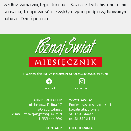
wzdłuż zamarzniętego Jukonu… Każda z tych historii to nie
sensacja, to opowieść o zwykłym życiu podporządkowanym
naturze. Dzień po dniu.
POZNAJ ŚWIAT W MEDIACH SPOŁECZNOŚCIOWYCH:
Facebook
Instagram
ADRES REDAKCJI:
WWYDAWCA:
ul. Jaśkowa Dolina 17
Probier Leasing sp. z o.o. sp. k.
80-252 Gdańsk
Kowale Glazurowa 7
e-mail:
redakcja@poznaj-swiat.pl
80-180 Gdańsk
tel. 535 444 990
tel. 58 350 84 64
KONTAKT:
DO POBRANIA