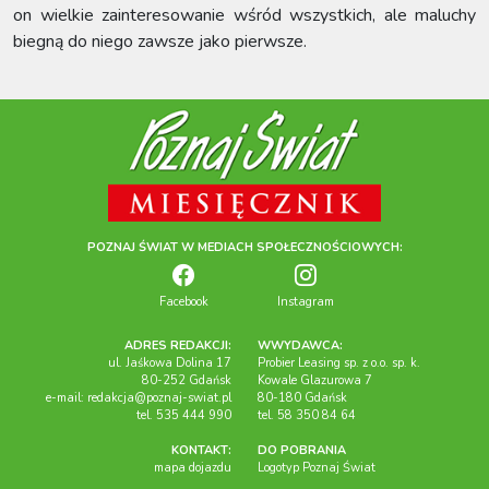
on wielkie zainteresowanie wśród wszystkich, ale maluchy
biegną do niego zawsze jako pierwsze.
POZNAJ ŚWIAT W MEDIACH SPOŁECZNOŚCIOWYCH:
Facebook
Instagram
ADRES REDAKCJI:
WWYDAWCA:
ul. Jaśkowa Dolina 17
Probier Leasing sp. z o.o. sp. k.
80-252 Gdańsk
Kowale Glazurowa 7
e-mail:
redakcja@poznaj-swiat.pl
80-180 Gdańsk
tel. 535 444 990
tel. 58 350 84 64
KONTAKT:
DO POBRANIA
mapa dojazdu
Logotyp Poznaj Świat