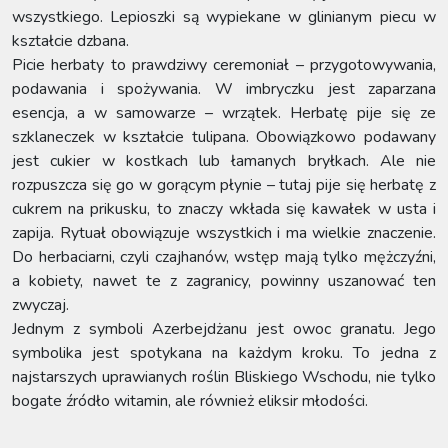
wszystkiego. Lepioszki są wypiekane w glinianym piecu w
kształcie dzbana.
Picie herbaty to prawdziwy ceremoniał – przygotowywania,
podawania i spożywania. W imbryczku jest zaparzana
esencja, a w samowarze – wrzątek. Herbatę pije się ze
szklaneczek w kształcie tulipana. Obowiązkowo podawany
jest cukier w kostkach lub łamanych bryłkach. Ale nie
rozpuszcza się go w gorącym płynie – tutaj pije się herbatę z
cukrem na prikusku, to znaczy wkłada się kawałek w usta i
zapija. Rytuał obowiązuje wszystkich i ma wielkie znaczenie.
Do herbaciarni, czyli czajhanów, wstęp mają tylko mężczyźni,
a kobiety, nawet te z zagranicy, powinny uszanować ten
zwyczaj.
Jednym z symboli Azerbejdżanu jest owoc granatu. Jego
symbolika jest spotykana na każdym kroku. To jedna z
najstarszych uprawianych roślin Bliskiego Wschodu, nie tylko
bogate źródło witamin, ale również eliksir młodości.