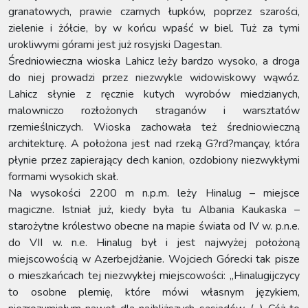
granatowych, prawie czarnych łupków, poprzez szarości,
zielenie i żółcie, by w końcu wpaść w biel. Tuż za tymi
urokliwymi górami jest już rosyjski Dagestan.
Średniowieczna wioska Lahicz leży bardzo wysoko, a droga
do niej prowadzi przez niezwykle widowiskowy wąwóz.
Lahicz słynie z ręcznie kutych wyrobów miedzianych,
malowniczo rozłożonych straganów i warsztatów
rzemieślniczych. Wioska zachowała też średniowieczną
architekturę. A położona jest nad rzeką G?rd?mançay, która
płynie przez zapierający dech kanion, ozdobiony niezwykłymi
formami wysokich skał.
Na wysokości 2200 m n.p.m. leży Hinalug – miejsce
magiczne. Istniał już, kiedy była tu Albania Kaukaska –
starożytne królestwo obecne na mapie świata od IV w. p.n.e.
do VII w. n.e. Hinalug był i jest najwyżej położoną
miejscowością w Azerbejdżanie. Wojciech Górecki tak pisze
o mieszkańcach tej niezwykłej miejscowości: „Hinalugijczycy
to osobne plemię, które mówi własnym językiem,