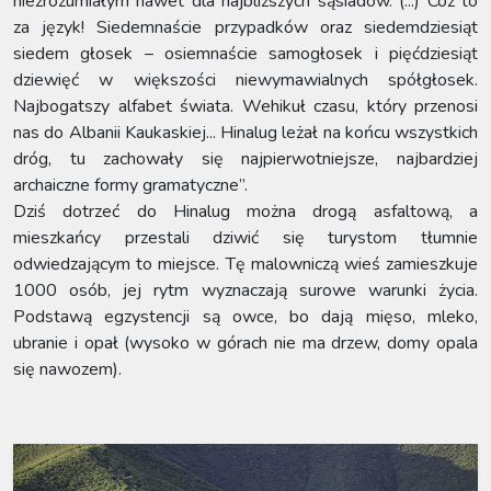
niezrozumiałym nawet dla najbliższych sąsiadów. (...) Cóż to
za język! Siedemnaście przypadków oraz siedemdziesiąt
siedem głosek – osiemnaście samogłosek i pięćdziesiąt
dziewięć w większości niewymawialnych spółgłosek.
Najbogatszy alfabet świata. Wehikuł czasu, który przenosi
nas do Albanii Kaukaskiej... Hinalug leżał na końcu wszystkich
dróg, tu zachowały się najpierwotniejsze, najbardziej
archaiczne formy gramatyczne”.
Dziś dotrzeć do Hinalug można drogą asfaltową, a
mieszkańcy przestali dziwić się turystom tłumnie
odwiedzającym to miejsce. Tę malowniczą wieś zamieszkuje
1000 osób, jej rytm wyznaczają surowe warunki życia.
Podstawą egzystencji są owce, bo dają mięso, mleko,
ubranie i opał (wysoko w górach nie ma drzew, domy opala
się nawozem).