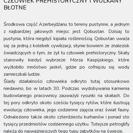
CZŁOWIEK PREHISTORYCZNY I WULKANY
BŁOTNE
Środkowa część Azerbejdżanu to tereny pustynne, a jednym
z najbardziej jałowych miejsc jest Qobustan. Dzisiaj to
pustynia, która niegdyś kipiała roślinnością. Qobustan uważa
się za jedną z kolebek cywilizacji, słynie bowiem ze znalezisk
świadczących o tym, że żył tu człowiek prehistoryczny. Skały
stanowiły kiedyś wybrzeże Morza Kaspijskiego, które
wyżłobiło mnóstwo jaskiń, gdzie po cofnięciu się wody
zamieszkali ludzie.
Ślady działalności człowieka odkryto tutaj stosunkowo
niedawno, bo w latach 30. Podczas wydobywania kamienia
budowlanego pracownicy zauważyli rysunki na skałach. Do
tej pory odkryto około sześciu tysięcy rytów, które ilustrują
ewolucję człowieka, jego codzienne zajęcia oraz świat fauny.
Odnaleziono także około czterdziestu kurhanów i ponad sto
tysięcy przedmiotów codziennego użytku. Tutejsze petroglify
należą do najważniejszych tego typu zabytków na świecie.