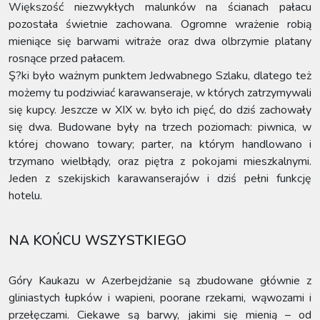
Większość niezwykłych malunków na ścianach pałacu
pozostała świetnie zachowana. Ogromne wrażenie robią
mieniące się barwami witraże oraz dwa olbrzymie platany
rosnące przed pałacem.
Ş?ki było ważnym punktem Jedwabnego Szlaku, dlatego też
możemy tu podziwiać karawanseraje, w których zatrzymywali
się kupcy. Jeszcze w XIX w. było ich pięć, do dziś zachowały
się dwa. Budowane były na trzech poziomach: piwnica, w
której chowano towary; parter, na którym handlowano i
trzymano wielbłądy, oraz piętra z pokojami mieszkalnymi.
Jeden z szekijskich karawanserajów i dziś pełni funkcję
hotelu.
NA KOŃCU WSZYSTKIEGO
Góry Kaukazu w Azerbejdżanie są zbudowane głównie z
gliniastych łupków i wapieni, poorane rzekami, wąwozami i
przełęczami. Ciekawe są barwy, jakimi się mienią – od