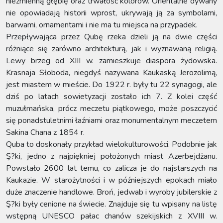
niezmienną głębię oraz trwałość kolorów. Orientalne dywany
nie opowiadają historii wprost, ukrywają ją za symbolami,
barwami, ornamentami i nie ma tu miejsca na przypadek.
Przepływająca przez Qubę rzeka dzieli ją na dwie części
różniące się zarówno architekturą, jak i wyznawaną religią.
Lewy brzeg od XIII w. zamieszkuje diaspora żydowska.
Krasnaja Słoboda, niegdyś nazywana Kaukaską Jerozolimą,
jest miastem w mieście. Do 1922 r. były tu 22 synagogi, ale
dziś po latach sowietyzacji zostało ich 7. Z kolei część
muzułmańska, prócz meczetu piątkowego, może poszczycić
się ponadstuletnimi łaźniami oraz monumentalnym meczetem
Sakina Chana z 1854 r.
Quba to doskonały przykład wielokulturowości. Podobnie jak
Ş?ki, jedno z najpiękniej położonych miast Azerbejdżanu.
Powstało 2600 lat temu, co zalicza je do najstarszych na
Kaukazie. W starożytności i w późniejszych epokach miało
duże znaczenie handlowe. Broń, jedwab i wyroby jubilerskie z
Ş?ki były cenione na świecie. Znajduje się tu wpisany na listę
wstępną UNESCO pałac chanów szekijskich z XVIII w.