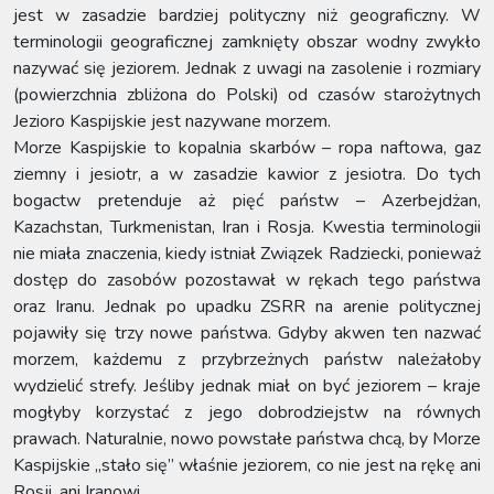
jest w zasadzie bardziej polityczny niż geograficzny. W
terminologii geograficznej zamknięty obszar wodny zwykło
nazywać się jeziorem. Jednak z uwagi na zasolenie i rozmiary
(powierzchnia zbliżona do Polski) od czasów starożytnych
Jezioro Kaspijskie jest nazywane morzem.
Morze Kaspijskie to kopalnia skarbów – ropa naftowa, gaz
ziemny i jesiotr, a w zasadzie kawior z jesiotra. Do tych
bogactw pretenduje aż pięć państw – Azerbejdżan,
Kazachstan, Turkmenistan, Iran i Rosja. Kwestia terminologii
nie miała znaczenia, kiedy istniał Związek Radziecki, ponieważ
dostęp do zasobów pozostawał w rękach tego państwa
oraz Iranu. Jednak po upadku ZSRR na arenie politycznej
pojawiły się trzy nowe państwa. Gdyby akwen ten nazwać
morzem, każdemu z przybrzeżnych państw należałoby
wydzielić strefy. Jeśliby jednak miał on być jeziorem – kraje
mogłyby korzystać z jego dobrodziejstw na równych
prawach. Naturalnie, nowo powstałe państwa chcą, by Morze
Kaspijskie „stało się” właśnie jeziorem, co nie jest na rękę ani
Rosji, ani Iranowi.