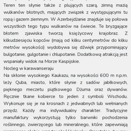
Teren ten słynie także z plujących szarą, zimną mazią
wulkanów błotnych, mających związek z występującymi tu
ropą i gazem ziemnym. W Azerbejdżanie znajduje się połowa
wszystkich tego typu wulkanów na świecie. Te bryzgające
błotem zjawiska tworzą księżycowy krajobraz. Z
kilkudziesięciu kopców (mają od kilku centymetrów do kilku
metrów wysokości) wydobywa się dźwięk przypominający
bulgotanie, gulgotanie i chlupotanie. Dodatkową atrakcją jest
wspaniały widok na Morze Kaspijskie.
Nocleg w karawanseraju
Na skłonie wysokiego Kaukazu, na wysokości 600 m n.p.m.
leży Quba, miasto, które słynie z sadów jabłkowych,
pięknego meczetu piątkowego Dżuma oraz dywanów.
Ręcznie tkane kobierce to jeden z symboli Wschodu.
Wykonuje się je na krosnach z jedwabnych lub wełnianych
przędz. Każdy ma indywidualny charakter. Tradycyjne
manufaktury wykorzystują tylko barwniki pochodzenia
roślinnego, zwierzęcego lub mineralnego, które zapewniają