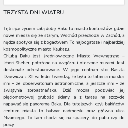
TRZYSTA DNI WIATRU
Tętniące życiem całą dobę Baku to miasto kontrastów, gdzie
nowe miesza się ze starym, Wschód przechodzi w Zachód, a
nędza spotyka się z bogactwem. To najbogatsze i najbardziej
kosmopolityczne miasto Kaukazu.
Chlubą Baku jest średniowieczne Miasto Wewnętrzne –
Icheri Sheher, położone na wzgórzu i otoczone murami. Jest
doskonale odrestaurowane. W jego centrum stoi Baszta
Dziewicza z XII w. Jedni twierdzą, że była to latarnia morska,
inni – że obserwatorium astronomiczne, a jeszcze inni – że
świątynia zoroastriańska. Dziś można podziwiać jej
pięciometrowej grubości ściany, a z tarasu na szczycie
napawać się panoramą Baku. Dla tutejszych, czyli bakińców,
centrum miasta to bulwar nadmorski oraz główna ulica
Nizamiego. To tam chodzi się na spacery, do pubu czy do
pracy.