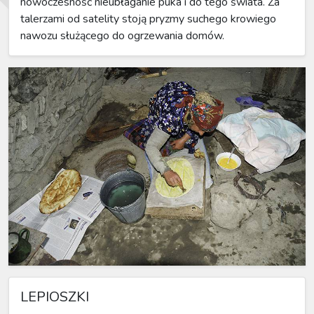
nowoczesność nieubłaganie puka i do tego świata. Za
talerzami od satelity stoją pryzmy suchego krowiego
nawozu służącego do ogrzewania domów.
LEPIOSZKI