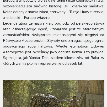
Europy. Symboliczny wyraz daje temu także kolorystyka flagi,
odzwierciedlająca zarówno historię, jak i charakter państwa.
Kolor zielony oznacza islam, czerwony – Turcję i ludy tureckie,
a niebieski – Europę właśnie.
Legenda głosi, że nazwa kraju pochodzi od perskiego słowa
azer, oznaczającego ogień, i związana jest ze starożytnymi
zoroastriańskimi świątyniami mieszczącymi się niegdyś na
Półwyspie Apszerońskim. Słynęły one z niegasnącego ognia,
podsycanego ropą naftową. Wedle etymologii ludowej
Azerbejdżan jest określany jako ognista ziemia. I to prawda.
Są miejsca, jak Yandar Dah, siedem kilometrów od Baku, w
których ziemia płonie nieprzerwanie od setek lat.