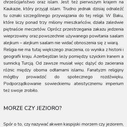
chrześcijaństwo oraz islam. Jest też pierwszym krajem na
Kaukazie, który przyjął islam. Trudno jednak dzisiaj odnaleźć
tu oznaki szczególnego przywiązania do tej religii. W Baku,
które liczy ponad trzy miliony mieszkańców, działa zaledwie
piętnaście meczetów. Oprócz przestrzegania zakazu jedzenia
wieprzowiny oraz powszechnie używanego powitania saalam
alejkum – alejkum saalam nie widać obnoszenia się z wiarą.
Religia nie ma tutaj większego znaczenia, co wynika z historii i
geografii kraju. Azerbejdżan leży pomiędzy szyickim Iranem a
sunnicką Turcją. Od zawsze musiał więc dążyć do zacierania
różnic między oboma odłamami islamu. Fanatyzm religijny
mógłby prowadzić do społecznego rozdźwięku.
Podporządkowanie sowieckiemu ateistycznemu imperium
też swoje zrobiło.
MORZE CZY JEZIORO?
Spór o to, czy nazywać akwen kaspijski morzem czy jeziorem,