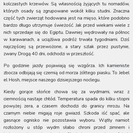
kolczastych krzewów. Są własnością żyjących tu nomadów,
których osady są zgrupowane wokół kilku studni. Znaczna
część tych zwierząt hodowana jest na mięso, które podobno
bardzo długo utrzymuje świeżość. Jak przed wiekami wiele z
nich sprzedaje się do Egiptu. Dawniej wędrowały na północ
w karawanach, a uciążliwa podróż trwała tygodniami. Dziś
najczęściej są przewożone, a stary szlak przez pustynie,
zwany Drogą 40 dni, odchodzi w przeszłość.
Po godzinie jazdy pojawiają się wzgórza. Ich kamieniste
zbocza odbijają się czernią od morza żółtego piasku. To Jebel
el Hosh, miejsce naszego dzisiejszego noclegu.
Kiedy gorące słońce chowa się za wydmami, wraz z
ciemnością nastaje chłód. Temperatura spada do kilku stopni
powyżej zera, a czasem dochodzi do granicy mrozu. Na
czarnym niebie migają roje gwiazd. Szkoda iść spać, ale
gasnące ognisko nie pozostawia wyboru. Wątły namiot
rozłożony u stóp wydm słabo chroni przed zimnem i