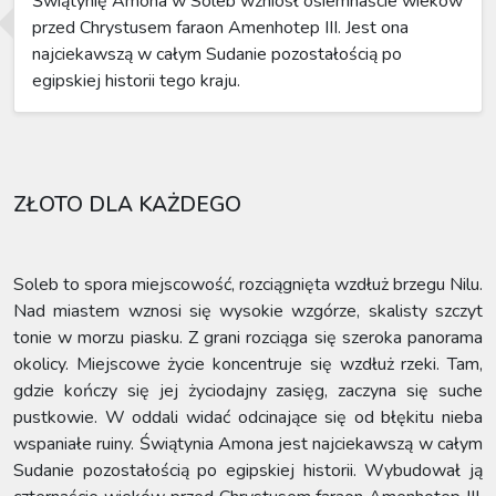
Świątynię Amona w Soleb wzniósł osiemnaście wieków
przed Chrystusem faraon Amenhotep III. Jest ona
najciekawszą w całym Sudanie pozostałością po
egipskiej historii tego kraju.
ZŁOTO DLA KAŻDEGO
Soleb to spora miejscowość, rozciągnięta wzdłuż brzegu Nilu.
Nad miastem wznosi się wysokie wzgórze, skalisty szczyt
tonie w morzu piasku. Z grani rozciąga się szeroka panorama
okolicy. Miejscowe życie koncentruje się wzdłuż rzeki. Tam,
gdzie kończy się jej życiodajny zasięg, zaczyna się suche
pustkowie. W oddali widać odcinające się od błękitu nieba
wspaniałe ruiny. Świątynia Amona jest najciekawszą w całym
Sudanie pozostałością po egipskiej historii. Wybudował ją