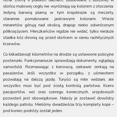
cicha. Domy o płaskich dachach, zbudowane z suszonej w
słońcu mułowej cegły nie wyróżniają się kolorem z otoczenia.
Jedyną barwną plamą w tym krajobrazie są meczety,
starannie pomalowane jaskrawymi kolorami. Wieże
minaretów górują nad okolicą, drapiąc niebo odwróconym
półksiężycem. Mieszkańców nigdzie nie widać, tylko nieduże
stadka kóz chronią się przed słońcem w cieniu rachitycznych
krzewów.
Co kilkadziesiąt kilometrów na drodze są ustawione policyjne
posterunki. Funkcjonariusze sprawdzają dokumenty, oglądają
samochód. Rozmawiając z kierowcą, ciekawie zerkają na
pasażerów. Jeśli wszystko w porządku, z uśmiechem
pozwalają na dalszą jazdę. Turyści są mile widziani, ale
wszystko musi być pod ścisłą kontrolą państwa. Ksero
paszportów, wiz oraz szeregu koniecznych, urzędowych
pozwoleń jest obowiązkowe. Należy je zostawić dowódcy
każdego patrolu. Mieliśmy dwadzieścia trzy komplety kopii –
pod koniec podróży został jeden.