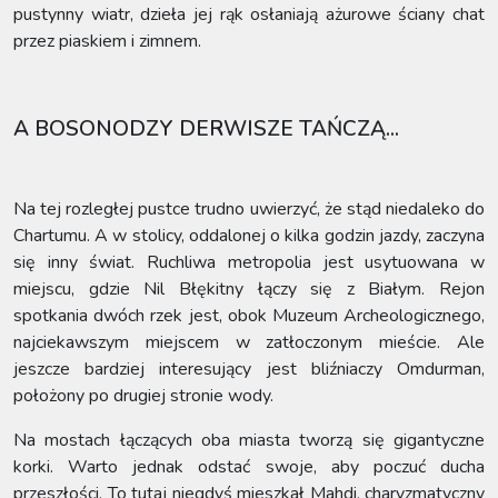
pustynny wiatr, dzieła jej rąk osłaniają ażurowe ściany chat
przez piaskiem i zimnem.
A BOSONODZY DERWISZE TAŃCZĄ...
Na tej rozległej pustce trudno uwierzyć, że stąd niedaleko do
Chartumu. A w stolicy, oddalonej o kilka godzin jazdy, zaczyna
się inny świat. Ruchliwa metropolia jest usytuowana w
miejscu, gdzie Nil Błękitny łączy się z Białym. Rejon
spotkania dwóch rzek jest, obok Muzeum Archeologicznego,
najciekawszym miejscem w zatłoczonym mieście. Ale
jeszcze bardziej interesujący jest bliźniaczy Omdurman,
położony po drugiej stronie wody.
Na mostach łączących oba miasta tworzą się gigantyczne
korki. Warto jednak odstać swoje, aby poczuć ducha
przeszłości. To tutaj niegdyś mieszkał Mahdi, charyzmatyczny