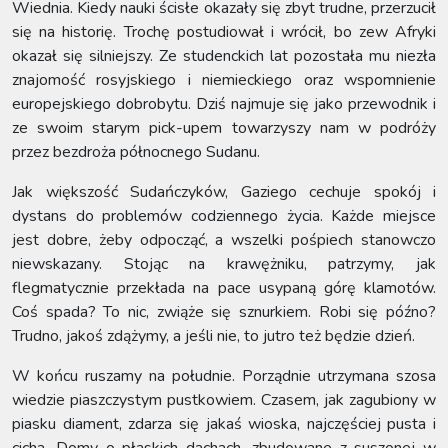
Wiednia. Kiedy nauki ścisłe okazały się zbyt trudne, przerzucił
się na historię. Trochę postudiował i wrócił, bo zew Afryki
okazał się silniejszy. Ze studenckich lat pozostała mu niezła
znajomość rosyjskiego i niemieckiego oraz wspomnienie
europejskiego dobrobytu. Dziś najmuje się jako przewodnik i
ze swoim starym pick-upem towarzyszy nam w podróży
przez bezdroża północnego Sudanu.
Jak większość Sudańczyków, Gaziego cechuje spokój i
dystans do problemów codziennego życia. Każde miejsce
jest dobre, żeby odpocząć, a wszelki pośpiech stanowczo
niewskazany. Stojąc na krawężniku, patrzymy, jak
flegmatycznie przekłada na pace usypaną górę klamotów.
Coś spada? To nic, zwiąże się sznurkiem. Robi się późno?
Trudno, jakoś zdążymy, a jeśli nie, to jutro też będzie dzień.
W końcu ruszamy na południe. Porządnie utrzymana szosa
wiedzie piaszczystym pustkowiem. Czasem, jak zagubiony w
piasku diament, zdarza się jakaś wioska, najczęściej pusta i