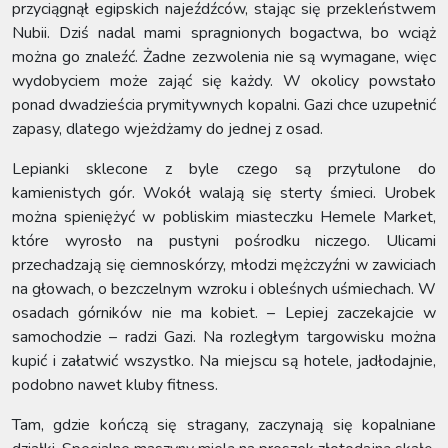
przyciągnął egipskich najeźdźców, stając się przekleństwem
Nubii. Dziś nadal mami spragnionych bogactwa, bo wciąż
można go znaleźć. Żadne zezwolenia nie są wymagane, więc
wydobyciem może zająć się każdy. W okolicy powstało
ponad dwadzieścia prymitywnych kopalni. Gazi chce uzupełnić
zapasy, dlatego wjeżdżamy do jednej z osad.
Lepianki sklecone z byle czego są przytulone do
kamienistych gór. Wokół walają się sterty śmieci. Urobek
można spieniężyć w pobliskim miasteczku Hemele Market,
które wyrosło na pustyni pośrodku niczego. Ulicami
przechadzają się ciemnoskórzy, młodzi mężczyźni w zawiciach
na głowach, o bezczelnym wzroku i obleśnych uśmiechach. W
osadach górników nie ma kobiet. – Lepiej zaczekajcie w
samochodzie – radzi Gazi. Na rozległym targowisku można
kupić i załatwić wszystko. Na miejscu są hotele, jadłodajnie,
podobno nawet kluby fitness.
Tam, gdzie kończą się stragany, zaczynają się kopalniane