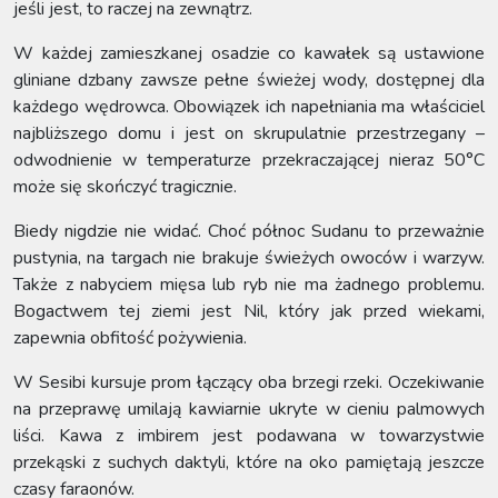
jeśli jest, to raczej na zewnątrz.
W każdej zamieszkanej osadzie co kawałek są ustawione
gliniane dzbany zawsze pełne świeżej wody, dostępnej dla
każdego wędrowca. Obowiązek ich napełniania ma właściciel
najbliższego domu i jest on skrupulatnie przestrzegany –
odwodnienie w temperaturze przekraczającej nieraz 50°C
może się skończyć tragicznie.
Biedy nigdzie nie widać. Choć północ Sudanu to przeważnie
pustynia, na targach nie brakuje świeżych owoców i warzyw.
Także z nabyciem mięsa lub ryb nie ma żadnego problemu.
Bogactwem tej ziemi jest Nil, który jak przed wiekami,
zapewnia obfitość pożywienia.
W Sesibi kursuje prom łączący oba brzegi rzeki. Oczekiwanie
na przeprawę umilają kawiarnie ukryte w cieniu palmowych
liści. Kawa z imbirem jest podawana w towarzystwie
przekąski z suchych daktyli, które na oko pamiętają jeszcze
czasy faraonów.