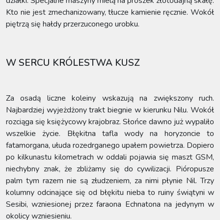
działki. Specjalne maszyny mielą na proszek złotodajną skałę.
Kto nie jest zmechanizowany, tłucze kamienie ręcznie. Wokół
piętrzą się hałdy przerzuconego urobku.
W SERCU KRÓLESTWA KUSZ
Za osadą liczne koleiny wskazują na zwiększony ruch.
Najbardziej wyjeżdżony trakt biegnie w kierunku Nilu. Wokół
rozciąga się księżycowy krajobraz. Słońce dawno już wypaliło
wszelkie życie. Błękitna tafla wody na horyzoncie to
fatamorgana, ułuda rozedrganego upałem powietrza. Dopiero
po kilkunastu kilometrach w oddali pojawia się maszt GSM,
niechybny znak, że zbliżamy się do cywilizacji. Pióropusze
palm tym razem nie są złudzeniem, za nimi płynie Nil. Trzy
kolumny odcinające się od błękitu nieba to ruiny świątyni w
Sesibi, wzniesionej przez faraona Echnatona na jedynym w
okolicy wzniesieniu.