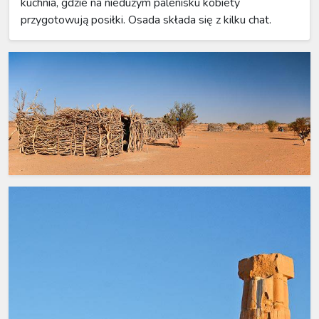
kuchnia, gdzie na niedużym palenisku kobiety
przygotowują posiłki. Osada składa się z kilku chat.