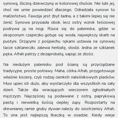
synową, śliczną dziewczyną w kolorowej chuście. Nie lubi jej,
choć nie umie powiedzieć dlaczego. Odradzała synowi to
małżeństwo. Fawzija jest zbyt ładna, a z takimi lepiej się nie
żenić. Synowa przysiada obok, lecz ostry wzrok teściowej
podrywa ją na nogi. Rzuca się do paleniska, gdzie w
okopconym czajniczku gotuje się woda, największy skarb na
pustyni. Drżącymi z pośpiechu rękami ustawia na cynowej
tacce szklaneczki, zalewa herbatę, słodzi. Jedna ze szklanek
pęka, Afrah patrzy z dezaprobatą, sapiąc ze złości.
Na niedużym palenisku pod ścianą są przyrządzane
tradycyjne, proste potrawy. Maha, córka Afrah, przygotowuje
właśnie kiszerę, czyli rodzaj cienkich naleśnikowych placków.
Musi upiec ich dużo, aby wystarczyło dla wszystkich na cały
dzień. Także dla wracających wieczorem zgłodniałych
mężczyzn. Najczęściej są podawane z ostrą, paprykową
pastą i niewielką ilością ciepłej zupy. Rozpostarty na
drewnianej ramie gruby dywan należy do siostrzenicy Afrah.
To ona jest najlepszą tkaczką w osadzie. Kiedy wieje