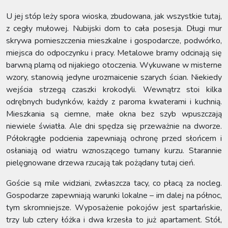
U jej stóp leży spora wioska, zbudowana, jak wszystkie tutaj,
z cegły mułowej. Nubijski dom to cała posesja. Długi mur
skrywa pomieszczenia mieszkalne i gospodarcze, podwórko,
miejsca do odpoczynku i pracy. Metalowe bramy odcinają się
barwną plamą od nijakiego otoczenia. Wykuwane w misterne
wzory, stanowią jedyne urozmaicenie szarych ścian. Niekiedy
wejścia strzegą czaszki krokodyli. Wewnątrz stoi kilka
odrębnych budynków, każdy z paroma kwaterami i kuchnią.
Mieszkania są ciemne, małe okna bez szyb wpuszczają
niewiele światła. Ale dni spędza się przeważnie na dworze.
Półokrągłe podcienia zapewniają ochronę przed słońcem i
osłaniają od wiatru wznoszącego tumany kurzu. Starannie
pielęgnowane drzewa rzucają tak pożądany tutaj cień.
Goście są mile widziani, zwłaszcza tacy, co płacą za nocleg.
Gospodarze zapewniają warunki lokalne – im dalej na północ,
tym skromniejsze. Wyposażenie pokojów jest spartańskie,
trzy lub cztery łóżka i dwa krzesła to już apartament. Stół,