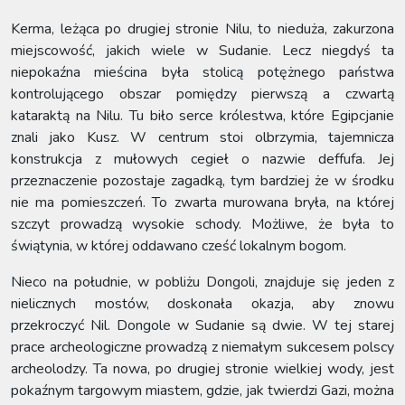
Kerma, leżąca po drugiej stronie Nilu, to nieduża, zakurzona
miejscowość, jakich wiele w Sudanie. Lecz niegdyś ta
niepokaźna mieścina była stolicą potężnego państwa
kontrolującego obszar pomiędzy pierwszą a czwartą
kataraktą na Nilu. Tu biło serce królestwa, które Egipcjanie
znali jako Kusz. W centrum stoi olbrzymia, tajemnicza
konstrukcja z mułowych cegieł o nazwie deffufa. Jej
przeznaczenie pozostaje zagadką, tym bardziej że w środku
nie ma pomieszczeń. To zwarta murowana bryła, na której
szczyt prowadzą wysokie schody. Możliwe, że była to
świątynia, w której oddawano cześć lokalnym bogom.
Nieco na południe, w pobliżu Dongoli, znajduje się jeden z
nielicznych mostów, doskonała okazja, aby znowu
przekroczyć Nil. Dongole w Sudanie są dwie. W tej starej
prace archeologiczne prowadzą z niemałym sukcesem polscy
archeolodzy. Ta nowa, po drugiej stronie wielkiej wody, jest
pokaźnym targowym miastem, gdzie, jak twierdzi Gazi, można