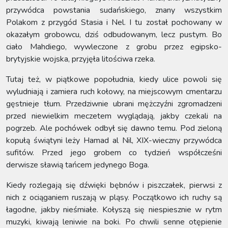
przywódca powstania sudańskiego, znany wszystkim
Polakom z przygód Stasia i Nel. I tu został pochowany w
okazałym grobowcu, dziś odbudowanym, lecz pustym. Bo
ciało Mahdiego, wywleczone z grobu przez egipsko-
brytyjskie wojska, przyjęła litościwa rzeka.
Tutaj też, w piątkowe popołudnia, kiedy ulice powoli się
wyludniają i zamiera ruch kołowy, na miejscowym cmentarzu
gęstnieje tłum. Przedziwnie ubrani mężczyźni zgromadzeni
przed niewielkim meczetem wyglądają, jakby czekali na
pogrzeb. Ale pochówek odbył się dawno temu. Pod zieloną
kopułą świątyni leży Hamad al Nil, XIX-wieczny przywódca
sufitów. Przed jego grobem co tydzień współcześni
derwisze sławią tańcem jedynego Boga.
Kiedy rozlegają się dźwięki bębnów i piszczałek, pierwsi z
nich z ociąganiem ruszają w pląsy. Początkowo ich ruchy są
łagodne, jakby nieśmiałe. Kołyszą się niespiesznie w rytm
muzyki, kiwają leniwie na boki. Po chwili senne otępienie