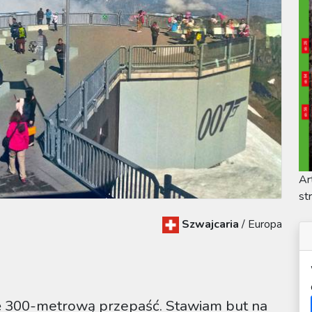
Ar
st
Szwajcaria
/
Europa
dzę 300-metrową przepaść. Stawiam but na