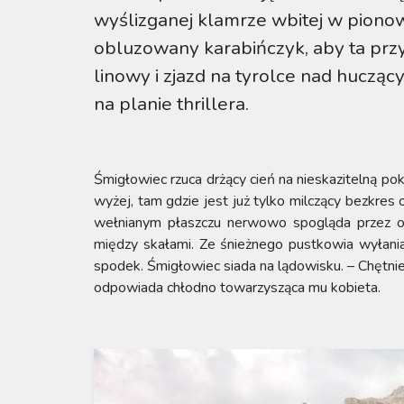
wyślizganej klamrze wbitej w pionow
obluzowany karabińczyk, aby ta prz
linowy i zjazd na tyrolce nad hucz
na planie thrillera.
Śmigłowiec rzuca drżący cień na nieskazitelną pok
wyżej, tam gdzie jest już tylko milczący bezkre
wełnianym płaszczu nerwowo spogląda przez ok
między skałami. Ze śnieżnego pustkowia wyłania
spodek. Śmigłowiec siada na lądowisku. – Chętnie
odpowiada chłodno towarzysząca mu kobieta.