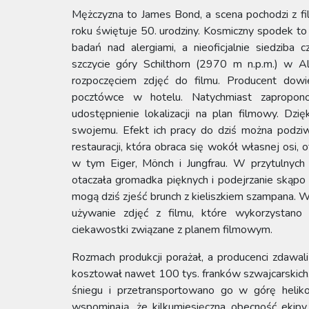
Mężczyzna to James Bond, a scena pochodzi z fil
roku świętuje 50. urodziny. Kosmiczny spodek to fi
badań nad alergiami, a nieoficjalnie siedziba
szczycie góry Schilthorn (2970 m n.p.m.) w A
rozpoczęciem zdjęć do filmu. Producent dowi
pocztówce w hotelu. Natychmiast zapropon
udostępnienie lokalizacji na plan filmowy. D
swojemu. Efekt ich pracy do dziś można podzi
restauracji, która obraca się wokół własnej osi,
w tym Eiger, Mönch i Jungfrau. W przytulnych
otaczała gromadka pięknych i podejrzanie skąpo u
mogą dziś zjeść brunch z kieliszkiem szampana. Wdz
używanie zdjęć z filmu, które wykorzystano
ciekawostki związane z planem filmowym.
Rozmach produkcji porażał, a producenci zdawali 
kosztował nawet 100 tys. franków szwajcarskich.
śniegu i przetransportowano go w górę heliko
wspominają, że kilkumiesięczna obecność ekipy