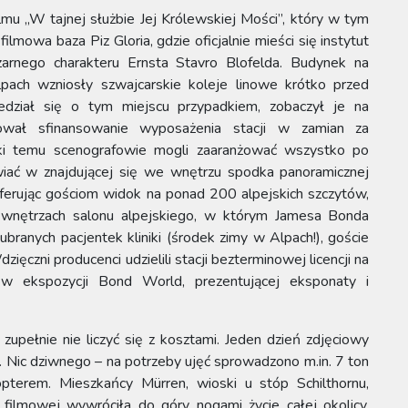
mu „W tajnej służbie Jej Królewskiej Mości”, który w tym
lmowa baza Piz Gloria, gdzie oficjalnie mieści się instytut
 czarnego charakteru Ernsta Stavro Blofelda. Budynek na
lpach wzniosły szwajcarskie koleje linowe krótko przed
edział się o tym miejscu przypadkiem, zobaczył je na
ował sfinansowanie wyposażenia stacji w zamian za
zięki temu scenografowie mogli zaaranżować wszystko po
wiać w znajdującej się we wnętrzu spodka panoramicznej
 oferując gościom widok na ponad 200 alpejskich szczytów,
 wnętrzach salonu alpejskiego, w którym Jamesa Bonda
branych pacjentek kliniki (środek zimy w Alpach!), goście
ięczni producenci udzielili stacji bezterminowej licencji na
 w ekspozycji Bond World, prezentującej eksponaty i
zupełnie nie liczyć się z kosztami. Jeden dzień zdjęciowy
 Nic dziwnego – na potrzeby ujęć sprowadzono m.in. 7 ton
pterem. Mieszkańcy Mürren, wioski u stóp Schilthornu,
 filmowej wywróciła do góry nogami życie całej okolicy.