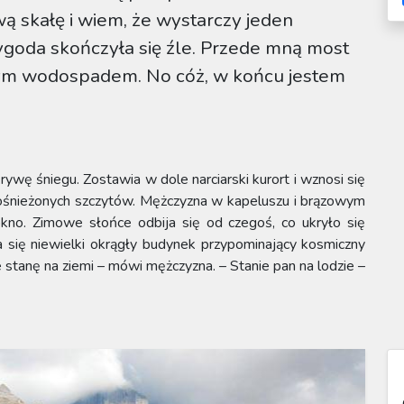
ą skałę i wiem, że wystarczy jeden
ygoda skończyła się źle. Przede mną most
ącym wodospadem. No cóż, w końcu jestem
rywę śniegu. Zostawia w dole narciarski kurort i wznosi się
s ośnieżonych szczytów. Mężczyzna w kapeluszu i brązowym
no. Zimowe słońce odbija się od czegoś, co ukryło się
 się niewielki okrągły budynek przypominający kosmiczny
 stanę na ziemi – mówi mężczyzna. – Stanie pan na lodzie –