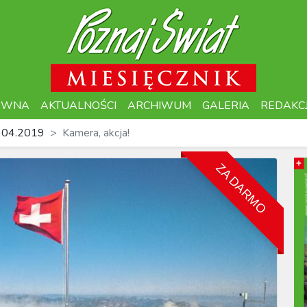
ÓWNA
AKTUALNOŚCI
ARCHIWUM
GALERIA
REDAKC
 04.2019
Kamera, akcja!
ZA DARMO