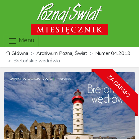
Menu
Główna
Archiwum Poznaj Świat
Numer 04.2019
Bretońskie wędrówki
ZA DARMO