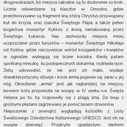
drogowskazach, bo miejsca sakralne są tu dosłownie co krok.
Licznie odwiedzane są klasztor w Omodos, gdzie
przechowywane są fragment liny, którą Chrystus przywiązany
był do krzyża, oraz czaszka Świętego Filipa, a także pełen
bogactwa monastyr Kykkos z ikoną namalowaną przez
Świętego Łukasza. Nas zachwyciły miejsca mniej
uczęszczane przez turystów – monastyr Świętego Mikołaja
od Kotów, gdzie rzeczywiście wśród krużganków i kwiatów
w ogrodzie wylegują się liczne kociska. Kiedy pytam
spotkaną mniszkę, ilu podopiecznych dokarmia, rozkłada ręce.
Żeby udowodnić, że nie jest ich mało, wydaje
charakterystyczny dźwięk i kocia armia pojawia się zaraz u jej
nóg. Określenie „armia” jest jak najbardziej na miejscu,
bowiem koty przywiozła na wyspę w IV wieku n.e. Święta
Helena po to, by rozprawiły się z plagą żmij. Do boju z
groźnymi płazami zagrzewano je ponoć biciem dzwonów.
Niepozornie z zewnątrz wyglądają kościółki z Listy
Światowego Dziedzictwa Kulturowego UNESCO. Jest ich na
wyspie dziewięć. Przykryte spadzistym dachem