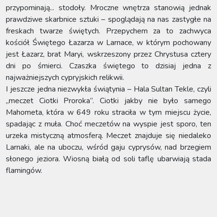
przypominają... stodoły. Mroczne wnętrza stanowią jednak
prawdziwe skarbnice sztuki – spoglądają na nas zastygłe na
freskach twarze świętych. Przepychem za to zachwyca
kościół Świętego Łazarza w Larnace, w którym pochowany
jest Łazarz, brat Maryi, wskrzeszony przez Chrystusa cztery
dni po śmierci. Czaszka świętego to dzisiaj jedna z
najważniejszych cypryjskich relikwii.
I jeszcze jedna niezwykła świątynia – Hala Sultan Tekle, czyli
„meczet Ciotki Proroka”. Ciotki jakby nie było samego
Mahometa, która w 649 roku straciła w tym miejscu życie,
spadając z muła. Choć meczetów na wyspie jest sporo, ten
urzeka mistyczną atmosferą. Meczet znajduje się niedaleko
Larnaki, ale na uboczu, wśród gaju cyprysów, nad brzegiem
słonego jeziora. Wiosną białą od soli taflę ubarwiają stada
flamingów.