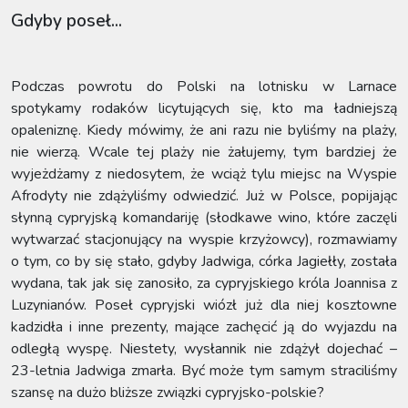
Gdyby poseł...
Podczas powrotu do Polski na lotnisku w Larnace
spotykamy rodaków licytujących się, kto ma ładniejszą
opaleniznę. Kiedy mówimy, że ani razu nie byliśmy na plaży,
nie wierzą. Wcale tej plaży nie żałujemy, tym bardziej że
wyjeżdżamy z niedosytem, że wciąż tylu miejsc na Wyspie
Afrodyty nie zdążyliśmy odwiedzić. Już w Polsce, popijając
słynną cypryjską komandariję (słodkawe wino, które zaczęli
wytwarzać stacjonujący na wyspie krzyżowcy), rozmawiamy
o tym, co by się stało, gdyby Jadwiga, córka Jagiełły, została
wydana, tak jak się zanosiło, za cypryjskiego króla Joannisa z
Luzynianów. Poseł cypryjski wiózł już dla niej kosztowne
kadzidła i inne prezenty, mające zachęcić ją do wyjazdu na
odległą wyspę. Niestety, wysłannik nie zdążył dojechać –
23-letnia Jadwiga zmarła. Być może tym samym straciliśmy
szansę na dużo bliższe związki cypryjsko-polskie?