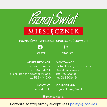
POZNAJ ŚWIAT W MEDIACH SPOŁECZNOŚCIOWYCH:
Facebook
Instagram
ADRES REDAKCJI:
WWYDAWCA:
ul. Jaśkowa Dolina 17
Probier Leasing sp. z o.o. sp. k.
80-252 Gdańsk
Kowale Glazurowa 7
e-mail:
redakcja@poznaj-swiat.pl
80-180 Gdańsk
tel. 535 444 990
tel. 58 350 84 64
KONTAKT:
DO POBRANIA
mapa dojazdu
Logotyp Poznaj Świat
polityka cookies
Korzystając z tej strony akceptujesz
politykę cookies