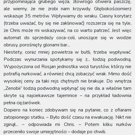
przypominająca grubego węża, złowrogo otwiera paszczę,
ale wiemy, że nie zrobi nam krzywdy. Głębokościomierz
wskazuje 35 metrów. Wpływamy do wraku. Ciasny korytarz
(trzeba uważać, by się nie zaklinować) rozszerza się na tyle,
że Chris może mi wskazywać, na co warto patrzeć. Jest więc
automat do sprzedaży coca-coli, unoszące się w wodzie
obrusy, porośnięty glonami bar...
Niestety, coraz mniej powietrza w butli, trzeba wypływać.
Podczas wynurzania spotykamy się z... łodzią podwodną.
Wypożyczona od Rosjan jednostka wozi turystów, którzy nie
potrafią nurkować, a również chcą zobaczyć wrak. Mimo dość
wysokiej ceny za taki rejs chętnych nie brakuje. Do wnętrza
„Zenobii” łodzią podwodną wpłynąć się nie da, a właśnie tam
skryte są najciekawsze tajemnice – na przykład ładownia
pełna ciężarówek.
Dopiero na koniec zdobywam się na pytanie, co z ofiarami
zatopionego statku. – Było dość czasu na ewakuację. Nikt nie
zginął... – odpowiada mi Chris. – Potem kilku nurków
przeceniło swoje umiejętności – dodaje po chwili.