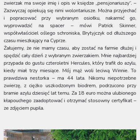
zwierzak ma swoje imię i opis w księdze „pensjonariuszy”. –
Zazwyczaj opiekują się nimi wolontariusze. Można przyjechać
i popracować przy wybranym osiołku, nakarmić go,
wyprowadzić na spacer – mówi Patrick Skinner,
współwłaściciel oślego schroniska, Brytyjczyk od dłuższego
czasu mieszkający na Cyprze.
Żałujemy, że nie mamy czasu, aby zostać na farmie dłużej i
spędzić cały dzień z wybranym zwierzakiem. Mnie najbardziej
przypada do gustu czteroletni Hercules, który trafił do azylu,
kiedy miał trzy miesiące. Mój mąż woli leciwą Winnie. To
prawdziwa nestorka – ma 44 lata. Nikomu niepotrzebne
zwierzę, z ciężko uszkodzonym biodrem, podrzucono przy
bramie azylu dziesięć lat temu. Za 18 euro można ulubionego
kłapouchego zaadoptować i otrzymać stosowny certyfikat –
ze zdjęciem pupila.