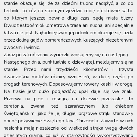
starcie okazuje się, że za dziećmi trudno nadążyć, a co do
techniki, to cóż, na stromym zjeździe robię efektowne salto,
po którym jeszcze pewnie długi czas będę miała blizny.
Dwudziestoośmiokilometrowa trasa ani nudna, ani specjalnie
łatwa nie jest. Najładniejszym jej odcinkiem okazuje się jazda
przez dolinę gajów pomarańczowych, kuszących niezebranymi
owocami i winnic.
Zaraz po zakończeniu wycieczki wpisujemy się na następną.
Następnego dnia, punktualnie o dziewiątej, meldujemy się na
starcie. Przed nami trzydzieści kilometrów i trzysta
dwadzieścia metrów różnicy wzniesień, w dużej części po
drogach terenowych. Dopasowujemy rowery, kaski i w drogę.
Na trasie jest dużo podjazdów, upał daje się we znaki.
Przerwa na picie i rosnącą na drzewie przekąskę. To
ceratonia, zwana też szarańczynem lub chlebem
świętojańskim, jako że jej długie, brązowe strąki stanowiły
ponoć pożywienie Świętego Jana Chrzciciela. Zawarte w nich
nasionka mają niezależnie od wielkości strąka wagę dwóch
dziesiątych grama, co już w starożytności wykorzystywano