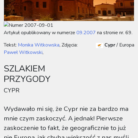
Artykuł opublikowany w numerze
09.2007
na stronie nr. 69.
Tekst:
Monika Witkowska
, Zdjęcia:
Cypr
/
Europa
Paweł Witkowski
,
SZLAKIEM
PRZYGODY
CYPR
Wydawało mi się, że Cypr nie za bardzo ma
mnie czym zaskoczyć. A jednak! Pierwsze
zaskoczenie to fakt, że geograficznie to już
nie Europa, jak chyba większość z nas myśli,