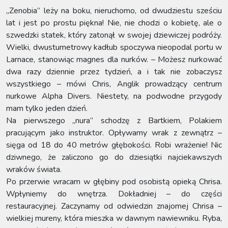
„Zenobia” leży na boku, nieruchomo, od dwudziestu sześciu
lat i jest po prostu piękna! Nie, nie chodzi o kobietę, ale o
szwedzki statek, który zatonął w swojej dziewiczej podróży.
Wielki, dwustumetrowy kadłub spoczywa nieopodal portu w
Larnace, stanowiąc magnes dla nurków. – Możesz nurkować
dwa razy dziennie przez tydzień, a i tak nie zobaczysz
wszystkiego – mówi Chris, Anglik prowadzący centrum
nurkowe Alpha Divers. Niestety, na podwodne przygody
mam tylko jeden dzień.
Na pierwszego „nura” schodzę z Bartkiem, Polakiem
pracującym jako instruktor. Opływamy wrak z zewnątrz –
sięga od 18 do 40 metrów głębokości. Robi wrażenie! Nic
dziwnego, że zaliczono go do dziesiątki najciekawszych
wraków świata.
Po przerwie wracam w głębiny pod osobistą opieką Chrisa.
Wpłyniemy do wnętrza. Dokładniej – do części
restauracyjnej. Zaczynamy od odwiedzin znajomej Chrisa –
wielkiej mureny, która mieszka w dawnym nawiewniku. Ryba,