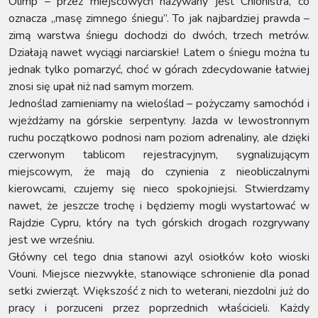
Olimp – przez miejscowych nazywany jest Chionistra, co
oznacza „masę zimnego śniegu”. To jak najbardziej prawda –
zimą warstwa śniegu dochodzi do dwóch, trzech metrów.
Działają nawet wyciągi narciarskie! Latem o śniegu można tu
jednak tylko pomarzyć, choć w górach zdecydowanie łatwiej
znosi się upał niż nad samym morzem.
Jednoślad zamieniamy na wieloślad – pożyczamy samochód i
wjeżdżamy na górskie serpentyny. Jazda w lewostronnym
ruchu początkowo podnosi nam poziom adrenaliny, ale dzięki
czerwonym tablicom rejestracyjnym, sygnalizującym
miejscowym, że mają do czynienia z nieobliczalnymi
kierowcami, czujemy się nieco spokojniejsi. Stwierdzamy
nawet, że jeszcze trochę i będziemy mogli wystartować w
Rajdzie Cypru, który na tych górskich drogach rozgrywany
jest we wrześniu.
Główny cel tego dnia stanowi azyl osiołków koło wioski
Vouni. Miejsce niezwykłe, stanowiące schronienie dla ponad
setki zwierząt. Większość z nich to weterani, niezdolni już do
pracy i porzuceni przez poprzednich właścicieli. Każdy