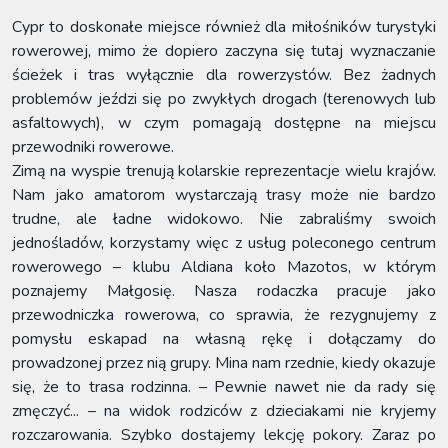
Cypr to doskonałe miejsce również dla miłośników turystyki
rowerowej, mimo że dopiero zaczyna się tutaj wyznaczanie
ścieżek i tras wyłącznie dla rowerzystów. Bez żadnych
problemów jeździ się po zwykłych drogach (terenowych lub
asfaltowych), w czym pomagają dostępne na miejscu
przewodniki rowerowe.
Zimą na wyspie trenują kolarskie reprezentacje wielu krajów.
Nam jako amatorom wystarczają trasy może nie bardzo
trudne, ale ładne widokowo. Nie zabraliśmy swoich
jednośladów, korzystamy więc z usług poleconego centrum
rowerowego – klubu Aldiana koło Mazotos, w którym
poznajemy Małgosię. Nasza rodaczka pracuje jako
przewodniczka rowerowa, co sprawia, że rezygnujemy z
pomysłu eskapad na własną rękę i dołączamy do
prowadzonej przez nią grupy. Mina nam rzednie, kiedy okazuje
się, że to trasa rodzinna. – Pewnie nawet nie da rady się
zmęczyć... – na widok rodziców z dzieciakami nie kryjemy
rozczarowania. Szybko dostajemy lekcję pokory. Zaraz po