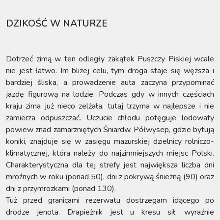
DZIKOŚĆ W NATURZE
Dotrzeć zimą w ten odległy zakątek Puszczy Piskiej wcale
nie jest łatwo. Im bliżej celu, tym droga staje się węższa i
bardziej śliska, a prowadzenie auta zaczyna przypominać
jazdę figurową na lodzie. Podczas gdy w innych częściach
kraju zima już nieco zelżała, tutaj trzyma w najlepsze i nie
zamierza odpuszczać. Uczucie chłodu potęguje lodowaty
powiew znad zamarzniętych Śniardw. Półwysep, gdzie bytują
koniki, znajduje się w zasięgu mazurskiej dzielnicy rolniczo-
klimatycznej, która należy do najzimniejszych miejsc Polski.
Charakterystyczna dla tej strefy jest największa liczba dni
mroźnych w roku (ponad 50), dni z pokrywą śnieżną (90) oraz
dni z przymrozkami (ponad 130).
Tuż przed granicami rezerwatu dostrzegam idącego po
drodze jenota. Drapieżnik jest u kresu sił, wyraźnie