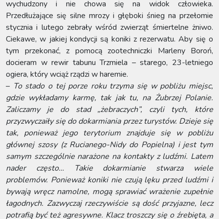
wychudzony i nie chowa się na widok człowieka.
Przedłużające się silne mrozy i głęboki śnieg na przełomie
stycznia i lutego zebrały wśród zwierząt śmiertelne żniwo.
Ciekawe, w jakiej kondycji są koniki z rezerwatu. Aby się o
tym przekonać, z pomocą zootechniczki Marleny Boroń,
docieram w rewir tabunu Trzmiela – starego, 23-letniego
ogiera, który wciąż rządzi w haremie.
–
To stado o tej porze roku trzyma się w pobliżu miejsc,
gdzie wykładamy karmę, tak jak tu, na Żubrzej Polanie.
Zaliczamy je do stad „żebraczych”, czyli tych, które
przyzwyczaiły się do dokarmiania przez turystów. Dzieje się
tak, ponieważ jego terytorium znajduje się w pobliżu
głównej szosy (z Rucianego-Nidy do Popielna) i jest tym
samym szczególnie narażone na kontakty z ludźmi. Latem
nader często… Takie dokarmianie stwarza wiele
problemów. Ponieważ koniki nie czują lęku przed ludźmi i
bywają wręcz namolne, mogą sprawiać wrażenie zupełnie
łagodnych. Zazwyczaj rzeczywiście są dość przyjazne, lecz
potrafią być też agresywne. Klacz troszczy się o źrebięta, a