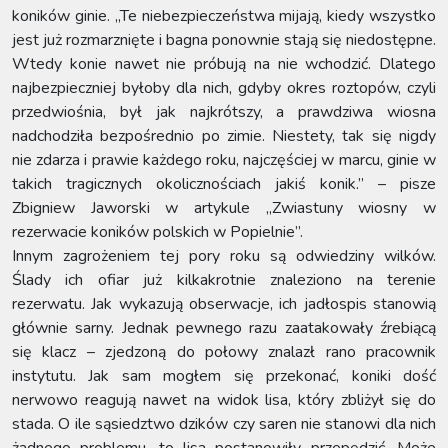
koników ginie. „Te niebezpieczeństwa mijają, kiedy wszystko
jest już rozmarznięte i bagna ponownie stają się niedostępne.
Wtedy konie nawet nie próbują na nie wchodzić. Dlatego
najbezpieczniej byłoby dla nich, gdyby okres roztopów, czyli
przedwiośnia, był jak najkrótszy, a prawdziwa wiosna
nadchodziła bezpośrednio po zimie. Niestety, tak się nigdy
nie zdarza i prawie każdego roku, najczęściej w marcu, ginie w
takich tragicznych okolicznościach jakiś konik.” – pisze
Zbigniew Jaworski w artykule „Zwiastuny wiosny w
rezerwacie koników polskich w Popielnie”.
Innym zagrożeniem tej pory roku są odwiedziny wilków.
Ślady ich ofiar już kilkakrotnie znaleziono na terenie
rezerwatu. Jak wykazują obserwacje, ich jadłospis stanowią
głównie sarny. Jednak pewnego razu zaatakowały źrebiącą
się klacz – zjedzoną do połowy znalazł rano pracownik
instytutu. Jak sam mogłem się przekonać, koniki dość
nerwowo reagują nawet na widok lisa, który zbliżył się do
stada. O ile sąsiedztwo dzików czy saren nie stanowi dla nich
żadnego problemu, to lisa postanowiły przepędzić. Może