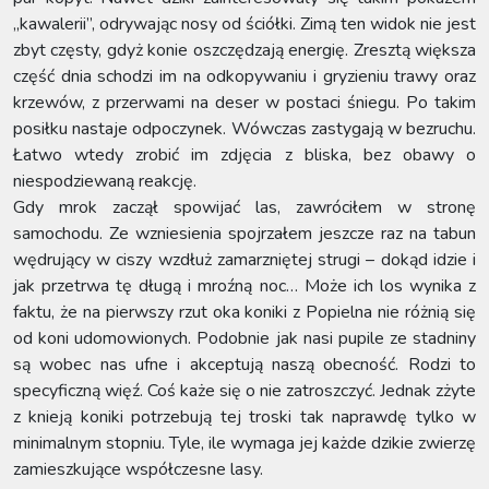
„kawalerii”, odrywając nosy od ściółki. Zimą ten widok nie jest
zbyt częsty, gdyż konie oszczędzają energię. Zresztą większa
część dnia schodzi im na odkopywaniu i gryzieniu trawy oraz
krzewów, z przerwami na deser w postaci śniegu. Po takim
posiłku nastaje odpoczynek. Wówczas zastygają w bezruchu.
Łatwo wtedy zrobić im zdjęcia z bliska, bez obawy o
niespodziewaną reakcję.
Gdy mrok zaczął spowijać las, zawróciłem w stronę
samochodu. Ze wzniesienia spojrzałem jeszcze raz na tabun
wędrujący w ciszy wzdłuż zamarzniętej strugi – dokąd idzie i
jak przetrwa tę długą i mroźną noc… Może ich los wynika z
faktu, że na pierwszy rzut oka koniki z Popielna nie różnią się
od koni udomowionych. Podobnie jak nasi pupile ze stadniny
są wobec nas ufne i akceptują naszą obecność. Rodzi to
specyficzną więź. Coś każe się o nie zatroszczyć. Jednak zżyte
z knieją koniki potrzebują tej troski tak naprawdę tylko w
minimalnym stopniu. Tyle, ile wymaga jej każde dzikie zwierzę
zamieszkujące współczesne lasy.