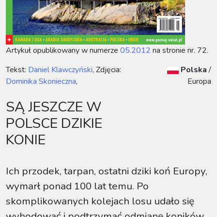
Artykuł opublikowany w numerze
05.2012
na stronie nr. 72.
Tekst:
Daniel Klawczyński
, Zdjęcia:
Polska
/
Dominika Skonieczna
,
Europa
SĄ JESZCZE W
POLSCE DZIKIE
KONIE
Ich przodek, tarpan, ostatni dziki koń Europy,
wymarł ponad 100 lat temu. Po
skomplikowanych kolejach losu udało się
wyhodować i podtrzymać odmianę koników