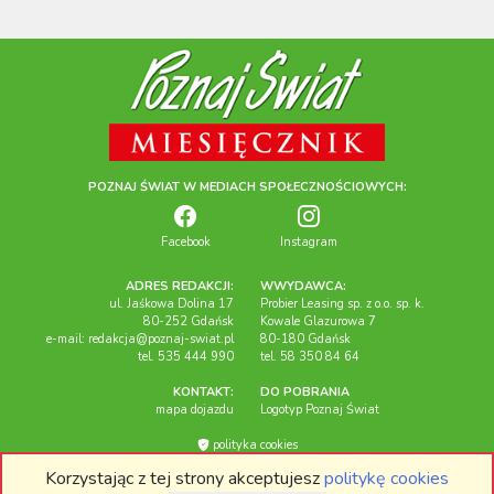
POZNAJ ŚWIAT W MEDIACH SPOŁECZNOŚCIOWYCH:
Facebook
Instagram
ADRES REDAKCJI:
WWYDAWCA:
ul. Jaśkowa Dolina 17
Probier Leasing sp. z o.o. sp. k.
80-252 Gdańsk
Kowale Glazurowa 7
e-mail:
redakcja@poznaj-swiat.pl
80-180 Gdańsk
tel. 535 444 990
tel. 58 350 84 64
KONTAKT:
DO POBRANIA
mapa dojazdu
Logotyp Poznaj Świat
polityka cookies
Korzystając z tej strony akceptujesz
politykę cookies