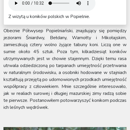
Z wizytą u koników polskich w Popielnie.
Obecnie Półwysep Popielniański, znajdujący się pomiędzy
jeziorami Śniardwy, Bełdany, Warnołty i Mikołajskim,
zamieszkują cztery wolno żyjące tabuny koni. Liczą one w
sumie około 45 sztuk. Poza tym, kilkadziesiąt koników
utrzymywanych jest w chowie stajennym. Dzięki temu rasa
utrwala odziedziczoną po tarpanach umiejętność przetrwania
w naturalnym środowisku, a osobniki hodowane w stajniach
kształtują przejętą po udomowionych przodkach umiejętność
współpracy z człowiekiem. Mnie szczególnie interesowało,
jak w realiach surowej i długiej mazurskiej zimy radzą sobie
te pierwsze. Postanowiłem potowarzyszyć konikom podczas
ich leśnych wędrówek.