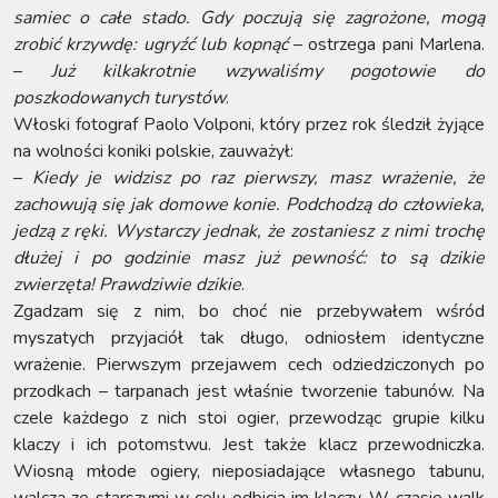
samiec o całe stado. Gdy poczują się zagrożone, mogą
zrobić krzywdę: ugryźć lub kopnąć
– ostrzega pani Marlena.
–
Już kilkakrotnie wzywaliśmy pogotowie do
poszkodowanych turystów
.
Włoski fotograf Paolo Volponi, który przez rok śledził żyjące
na wolności koniki polskie, zauważył:
–
Kiedy je widzisz po raz pierwszy, masz wrażenie, że
zachowują się jak domowe konie. Podchodzą do człowieka,
jedzą z ręki. Wystarczy jednak, że zostaniesz z nimi trochę
dłużej i po godzinie masz już pewność: to są dzikie
zwierzęta! Prawdziwie dzikie
.
Zgadzam się z nim, bo choć nie przebywałem wśród
myszatych przyjaciół tak długo, odniosłem identyczne
wrażenie. Pierwszym przejawem cech odziedziczonych po
przodkach – tarpanach jest właśnie tworzenie tabunów. Na
czele każdego z nich stoi ogier, przewodząc grupie kilku
klaczy i ich potomstwu. Jest także klacz przewodniczka.
Wiosną młode ogiery, nieposiadające własnego tabunu,