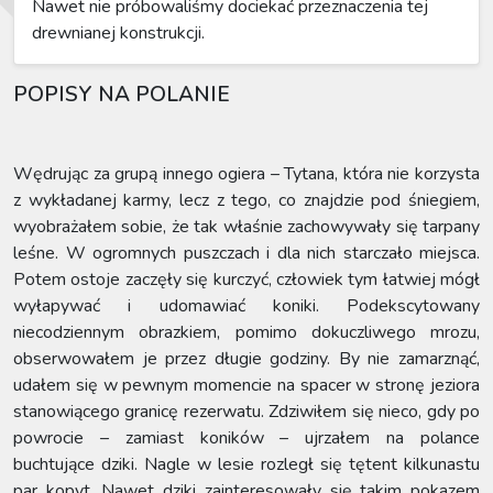
Nawet nie próbowaliśmy dociekać przeznaczenia tej
drewnianej konstrukcji.
POPISY NA POLANIE
Wędrując za grupą innego ogiera – Tytana, która nie korzysta
z wykładanej karmy, lecz z tego, co znajdzie pod śniegiem,
wyobrażałem sobie, że tak właśnie zachowywały się tarpany
leśne. W ogromnych puszczach i dla nich starczało miejsca.
Potem ostoje zaczęły się kurczyć, człowiek tym łatwiej mógł
wyłapywać i udomawiać koniki. Podekscytowany
niecodziennym obrazkiem, pomimo dokuczliwego mrozu,
obserwowałem je przez długie godziny. By nie zamarznąć,
udałem się w pewnym momencie na spacer w stronę jeziora
stanowiącego granicę rezerwatu. Zdziwiłem się nieco, gdy po
powrocie – zamiast koników – ujrzałem na polance
buchtujące dziki. Nagle w lesie rozległ się tętent kilkunastu
par kopyt. Nawet dziki zainteresowały się takim pokazem