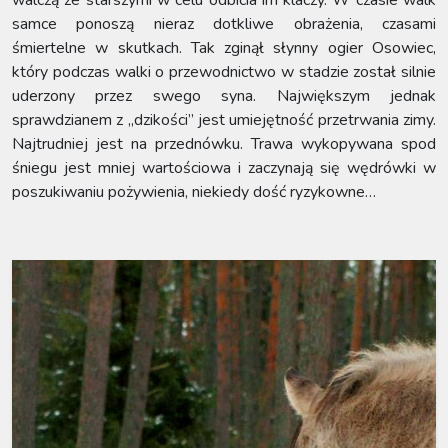
walczą ze starszymi w celu odbicia im klaczy. W czasie walk
samce ponoszą nieraz dotkliwe obrażenia, czasami
śmiertelne w skutkach. Tak zginął słynny ogier Osowiec,
który podczas walki o przewodnictwo w stadzie został silnie
uderzony przez swego syna. Największym jednak
sprawdzianem z „dzikości” jest umiejętność przetrwania zimy.
Najtrudniej jest na przednówku. Trawa wykopywana spod
śniegu jest mniej wartościowa i zaczynają się wędrówki w
poszukiwaniu pożywienia, niekiedy dość ryzykowne…