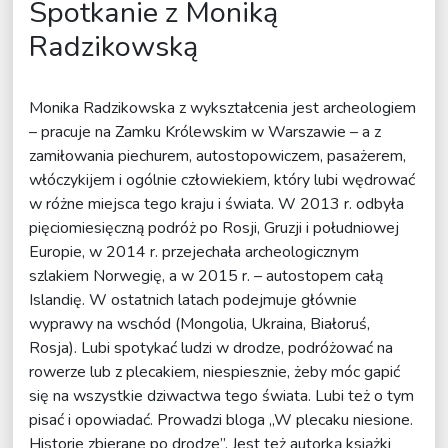
Spotkanie z Moniką
Radzikowską
Monika Radzikowska z wykształcenia jest archeologiem
– pracuje na Zamku Królewskim w Warszawie – a z
zamiłowania piechurem, autostopowiczem, pasażerem,
włóczykijem i ogólnie człowiekiem, który lubi wędrować
w różne miejsca tego kraju i świata. W 2013 r. odbyła
pięciomiesięczną podróż po Rosji, Gruzji i południowej
Europie, w 2014 r. przejechała archeologicznym
szlakiem Norwegię, a w 2015 r. – autostopem całą
Islandię. W ostatnich latach podejmuje głównie
wyprawy na wschód (Mongolia, Ukraina, Białoruś,
Rosja). Lubi spotykać ludzi w drodze, podróżować na
rowerze lub z plecakiem, niespiesznie, żeby móc gapić
się na wszystkie dziwactwa tego świata. Lubi też o tym
pisać i opowiadać. Prowadzi bloga „W plecaku niesione.
Historie zbierane po drodze”. Jest też autorką książki