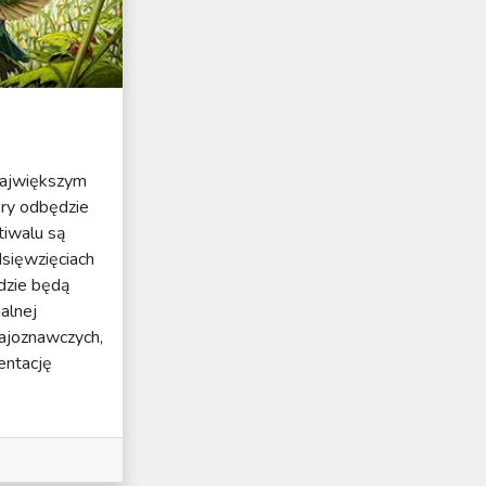
największym
óry odbędzie
tiwalu są
dsięwzięciach
gdzie będą
alnej
rajoznawczych,
entację