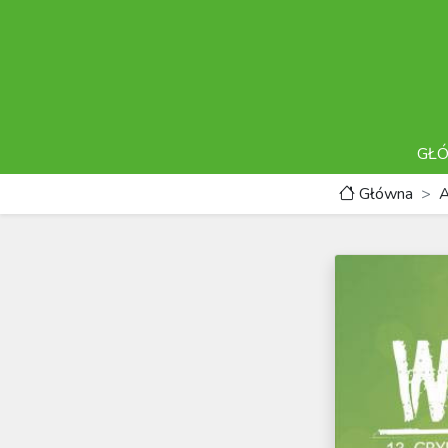
GŁ
Główna
A