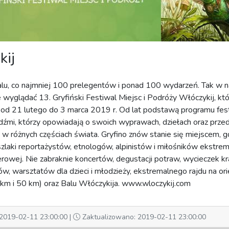
kij
alu, co najmniej 100 prelegentów i ponad 100 wydarzeń. Tak w 
e wyglądać 13. Gryfiński Festiwal Miejsc i Podróży Włóczykij, kt
e od 21 lutego do 3 marca 2019 r. Od lat podstawą programu fes
udźmi, którzy opowiadają o swoich wyprawach, dziełach oraz prze
 w różnych częściach świata. Gryfino znów stanie się miejscem, 
 szlaki reportażystów, etnologów, alpinistów i miłośników ekstrem
erowej. Nie zabraknie koncertów, degustacji potraw, wycieczek k
w, warsztatów dla dzieci i młodzieży, ekstremalnego rajdu na ori
km i 50 km) oraz Balu Włóczykija.
www.wloczykij.com
2019-02-11 23:00:00 |
Zaktualizowano: 2019-02-11 23:00:00