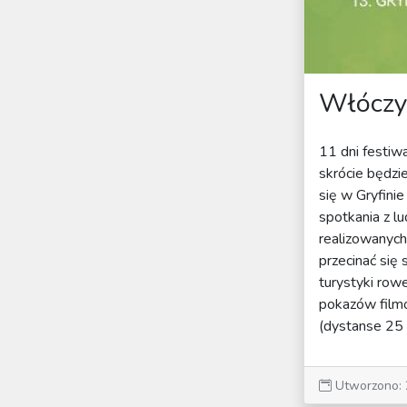
Włóczy
11 dni festiw
skrócie będzi
się w Gryfini
spotkania z l
realizowanych
przecinać się
turystyki row
pokazów filmó
(dystanse 25 
Utworzono: 