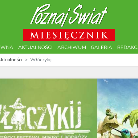
ÓWNA
AKTUALNOŚCI
ARCHIWUM
GALERIA
REDAKC
ktualności
Włóczykij