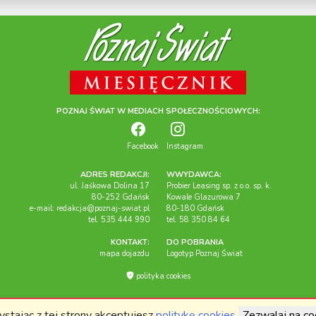
POZNAJ ŚWIAT W MEDIACH SPOŁECZNOŚCIOWYCH:
Facebook
Instagram
ADRES REDAKCJI:
WWYDAWCA:
ul. Jaśkowa Dolina 17
Probier Leasing sp. z o.o. sp. k.
80-252 Gdańsk
Kowale Glazurowa 7
e-mail:
redakcja@poznaj-swiat.pl
80-180 Gdańsk
tel. 535 444 990
tel. 58 350 84 64
KONTAKT:
DO POBRANIA
mapa dojazdu
Logotyp Poznaj Świat
polityka cookies
Miesięcznik "Poznaj Świat", 2026r. Wszelkie prawa zastrzeżone.
ystając z tej strony akceptujesz
politykę cookies
Zezwalaj na co