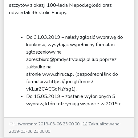
szczytów z okazji 100-lecia Niepodległości oraz
odwiedzili 46 stolic Europy.
Do 31.03.2019 – należy zgłosić wyprawę do
konkursu, wysyłając wypełniony formularz
zgłoszeniowy na
adres:
biuro@pmdystrybucja.pl
lub poprzez
zakładkę na
stronie
www.chiruca.pl
(bezpośredni link do
formularza:
https://goo.gl/forms/
vKLur2CACGoNzYsg1
).
Do 15.05.2019 – zostanie wyłonionych 5
wypraw, które otrzymają wsparcie w 2019 r.
Utworzono: 2019-03-06 23:00:00 |
Zaktualizowano:
2019-03-06 23:00:00