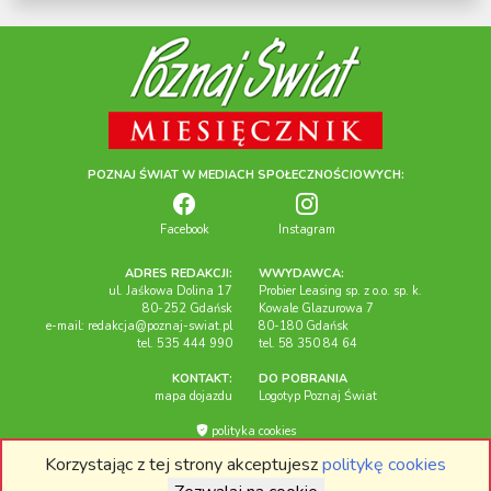
POZNAJ ŚWIAT W MEDIACH SPOŁECZNOŚCIOWYCH:
Facebook
Instagram
ADRES REDAKCJI:
WWYDAWCA:
ul. Jaśkowa Dolina 17
Probier Leasing sp. z o.o. sp. k.
80-252 Gdańsk
Kowale Glazurowa 7
e-mail:
redakcja@poznaj-swiat.pl
80-180 Gdańsk
tel. 535 444 990
tel. 58 350 84 64
KONTAKT:
DO POBRANIA
mapa dojazdu
Logotyp Poznaj Świat
polityka cookies
Korzystając z tej strony akceptujesz
politykę cookies
Miesięcznik "Poznaj Świat", 2026r. Wszelkie prawa zastrzeżone.