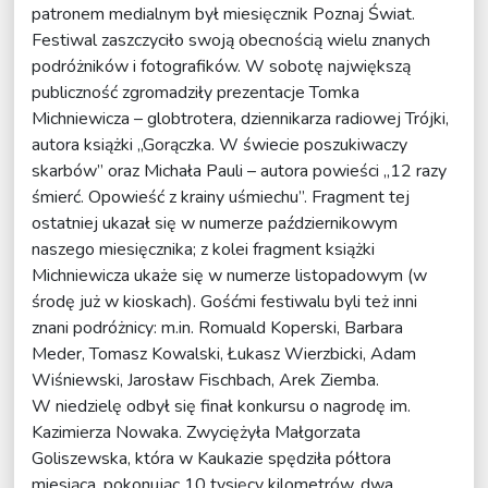
patronem medialnym był miesięcznik Poznaj Świat.
Festiwal zaszczyciło swoją obecnością wielu znanych
podróżników i fotografików. W sobotę największą
publiczność zgromadziły prezentacje Tomka
Michniewicza – globtrotera, dziennikarza radiowej Trójki,
autora książki „Gorączka. W świecie poszukiwaczy
skarbów” oraz Michała Pauli – autora powieści „12 razy
śmierć. Opowieść z krainy uśmiechu”. Fragment tej
ostatniej ukazał się w numerze październikowym
naszego miesięcznika; z kolei fragment książki
Michniewicza ukaże się w numerze listopadowym (w
środę już w kioskach). Gośćmi festiwalu byli też inni
znani podróżnicy: m.in. Romuald Koperski, Barbara
Meder, Tomasz Kowalski, Łukasz Wierzbicki, Adam
Wiśniewski, Jarosław Fischbach, Arek Ziemba.
W niedzielę odbył się finał konkursu o nagrodę im.
Kazimierza Nowaka. Zwyciężyła Małgorzata
Goliszewska, która w Kaukazie spędziła półtora
miesiąca, pokonując 10 tysięcy kilometrów, dwa