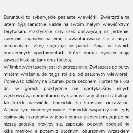
Burunduki to syberyjskie pasiaste wiewiórki. Zwierzątka te
latem żyją samotnie, każde na swoim małym, wiewiórczym
terytorium. Praktycznie cały czas poświęcają na jedzenie,
zbieranie zapasów na zimę i awanturowanie się z innymi
burundukami. Zimę spędzają w parach, śpiąc w swoich
podziemnych apartamentach, które oprócz sypialni mają
zawsze kilka spiżarni oraz toaletę.
W limbowych lasach jest ich zatrzęsienie. Zwłaszcza po burzy
miałam wrażenie, że tajga roi się od szalonych wiewiórek.
Ponieważ szliśmy na Szumak poza sezonem, i przez te kilka
dni w górach praktycznie nie spotykaliśmy innych
wędrowców, momentami i my stanowiliśmy dla nich atrakcję.
Jak każde wiewiórki, burunduki są strasznie ciekawskie.
A przy tym niezdecydowane. Burunduk wypatrzy nas, gdy
czaimy się i skradamy w jego kierunku z aparatem, zejdzie na
niższą gałązkę, przyjrzy się, zapozuje, pozwoli podejść na
kilka metrów, a potem z głośnym, oburzonym wrzaskiem