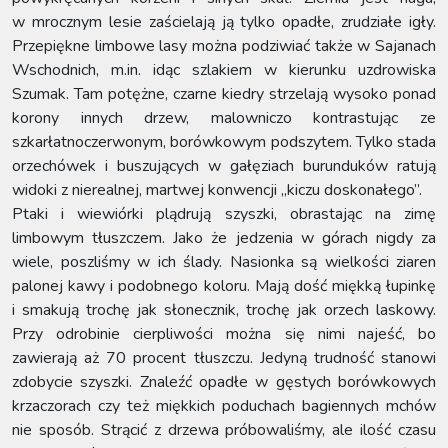
w mrocznym lesie zaścielają ją tylko opadłe, zrudziałe igły.
Przepiękne limbowe lasy można podziwiać także w Sajanach
Wschodnich, m.in. idąc szlakiem w kierunku uzdrowiska
Szumak. Tam potężne, czarne kiedry strzelają wysoko ponad
korony innych drzew, malowniczo kontrastując ze
szkarłatnoczerwonym, borówkowym podszytem. Tylko stada
orzechówek i buszujących w gałęziach burunduków ratują
widoki z nierealnej, martwej konwencji „kiczu doskonałego”.
Ptaki i wiewiórki plądrują szyszki, obrastając na zimę
limbowym tłuszczem. Jako że jedzenia w górach nigdy za
wiele, poszliśmy w ich ślady. Nasionka są wielkości ziaren
palonej kawy i podobnego koloru. Mają dość miękką łupinkę
i smakują trochę jak słonecznik, trochę jak orzech laskowy.
Przy odrobinie cierpliwości można się nimi najeść, bo
zawierają aż 70 procent tłuszczu. Jedyną trudność stanowi
zdobycie szyszki. Znaleźć opadłe w gęstych borówkowych
krzaczorach czy też miękkich poduchach bagiennych mchów
nie sposób. Strącić z drzewa próbowaliśmy, ale ilość czasu