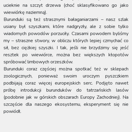
ucieknie na szczyt drzewa (choć sklasyfikowano go jako
wiewiórkę naziemną).
Burunduki są też strasznymi bałaganiarzami – nasz szlak
usiany był szyszkami, które nadgryzły, ale z sobie tylko
wiadomych powodów porzuciły. Czasami powodem byliśmy
my – straszne stwory, w obliczu których lepiej czmychać co
sił, bez ciężkiej szyszki. I tak, jeśli nie brzydzimy się jeść
resztek po wiewiórce, można bez większych kłopotów
spróbować limbowych orzeszków.
Burunduki coraz częściej można spotkać też w sklepach
zoologicznych, ponieważ swoim uroczym pyszczkiem
podbijają coraz więcej europejskich serc. Podjęto nawet
próbę introdukcji burunduków do tatrzańskich lasów
(podobnie jak w górskich obszarach Europy Zachodniej). Na
szczęście dla naszego ekosystemu, eksperyment się nie
powiódł.