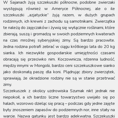
W Sajanach żyją szczekuszki północne, podobne zwierzaki
występują również w Ameryce Północnej, ale o ile
szczekuszki „azjatyckie” żyją razem, w dużych grupach
rodzinnych, ich krewni z zachodu są samotnikami. Zwierzątka
te należą do zajęczaków i żywią się wyłącznie roślinami, które
zbierają, suszą i gromadzą w swoich podziemnych kwaterach
na czas mroźnej syberyjskiej zimy. Są bardzo pracowite.
Jedna rodzina potrafi zebrać w ciągu krótkiego lata do 20 kg
sianka. Ich niezwykłe gospodarskie umiejętności czasami
obracają się przeciwko nim. Koczownicza, rdzenna ludność,
między innymi w Mongolii, bardzo ceni szczekuszkowe sianko
jako doskonałą paszę dla koni. Plądrując zbiory zwierzątek,
sprawiają, że okradzione rodziny nie są w stanie przetrwać
zimy.
Szczekuszek z okolicy uzdrowiska Szumak nikt jednak nie
niepokoił, a ich bardzo liczne towarzystwo uwijało się po
halach, wzorowo dzieląc się pracą – podczas gdy jedne zajęte
były znoszeniem zapasów do podziemnych nor, inne stały na
warcie. Nazwa gatunku jest bardzo adekwatna. Szczekuszki