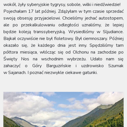
wokół, żyły syberyjskie tygrysy, sobole, wilki i niedźwiedzie!
Pojechałam 17 lat później. Zdążyłam w tym czasie sprzedać
swoją obsesję przyjacielowi. Chcieliśmy jechać autostopem,
ale po przekalkulowaniu odległości uznaliśmy, że lepiej
będzie koleją transsyberyjską. Wysiedliśmy w Sljudiance.
Bajkał oczywiście nie był fioletowy. Był ciemnoszary. Później
okazało się, że każdego dnia jest inny. Spędziliśmy tam
półtora miesiąca, włócząc się od Olchonu na zachodzie po
Święty Nos na wschodnim wybrzeżu. Udało nam się
zahaczyć o Góry Barguzińskie i uzdrowisko Szumak
w Sajanach. I poznać niezwykle ciekawe gatunki.