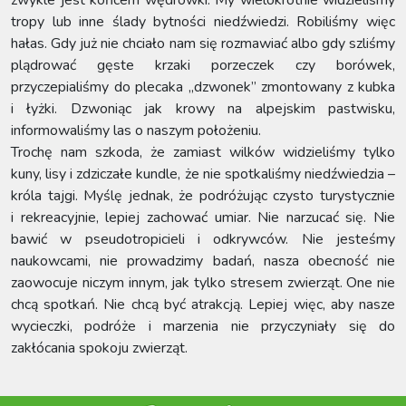
tropy lub inne ślady bytności niedźwiedzi. Robiliśmy więc
hałas. Gdy już nie chciało nam się rozmawiać albo gdy szliśmy
plądrować gęste krzaki porzeczek czy borówek,
przyczepialiśmy do plecaka „dzwonek” zmontowany z kubka
i łyżki. Dzwoniąc jak krowy na alpejskim pastwisku,
informowaliśmy las o naszym położeniu.
Trochę nam szkoda, że zamiast wilków widzieliśmy tylko
kuny, lisy i zdziczałe kundle, że nie spotkaliśmy niedźwiedzia –
króla tajgi. Myślę jednak, że podróżując czysto turystycznie
i rekreacyjnie, lepiej zachować umiar. Nie narzucać się. Nie
bawić w pseudotropicieli i odkrywców. Nie jesteśmy
naukowcami, nie prowadzimy badań, nasza obecność nie
zaowocuje niczym innym, jak tylko stresem zwierząt. One nie
chcą spotkań. Nie chcą być atrakcją. Lepiej więc, aby nasze
wycieczki, podróże i marzenia nie przyczyniały się do
zakłócania spokoju zwierząt.