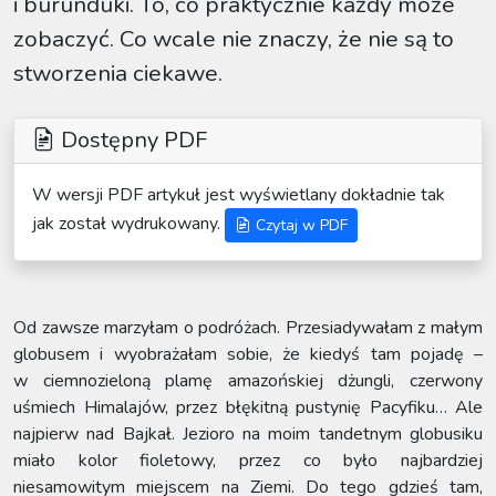
i burunduki. To, co praktycznie każdy może
zobaczyć. Co wcale nie znaczy, że nie są to
stworzenia ciekawe.
Dostępny PDF
W wersji PDF artykuł jest wyświetlany dokładnie tak
jak został wydrukowany.
Czytaj w PDF
Od zawsze marzyłam o podróżach. Przesiadywałam z małym
globusem i wyobrażałam sobie, że kiedyś tam pojadę –
w ciemnozieloną plamę amazońskiej dżungli, czerwony
uśmiech Himalajów, przez błękitną pustynię Pacyfiku… Ale
najpierw nad Bajkał. Jezioro na moim tandetnym globusiku
miało kolor fioletowy, przez co było najbardziej
niesamowitym miejscem na Ziemi. Do tego gdzieś tam,