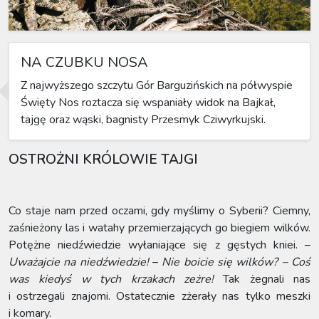
NA CZUBKU NOSA
Z najwyższego szczytu Gór Barguzińskich na półwyspie
Święty Nos roztacza się wspaniały widok na Bajkał,
tajgę oraz wąski, bagnisty Przesmyk Cziwyrkujski.
OSTROŻNI KRÓLOWIE TAJGI
Co staje nam przed oczami, gdy myślimy o Syberii? Ciemny,
zaśnieżony las i watahy przemierzających go biegiem wilków.
Potężne niedźwiedzie wyłaniające się z gęstych kniei. –
Uważajcie na niedźwiedzie!
–
Nie boicie się wilków? – Coś
was kiedyś w tych krzakach zeżre!
Tak żegnali nas
i ostrzegali znajomi. Ostatecznie zżerały nas tylko meszki
i komary.