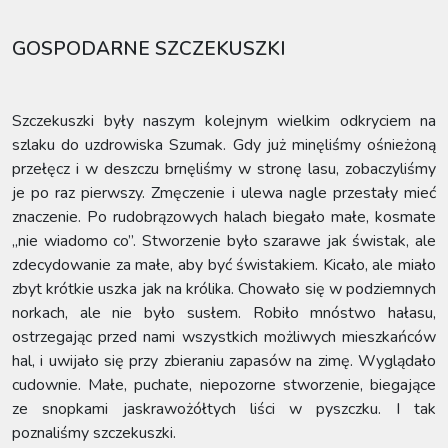
GOSPODARNE SZCZEKUSZKI
Szczekuszki były naszym kolejnym wielkim odkryciem na
szlaku do uzdrowiska Szumak. Gdy już minęliśmy ośnieżoną
przełęcz i w deszczu brnęliśmy w stronę lasu, zobaczyliśmy
je po raz pierwszy. Zmęczenie i ulewa nagle przestały mieć
znaczenie. Po rudobrązowych halach biegało małe, kosmate
„nie wiadomo co”. Stworzenie było szarawe jak świstak, ale
zdecydowanie za małe, aby być świstakiem. Kicało, ale miało
zbyt krótkie uszka jak na królika. Chowało się w podziemnych
norkach, ale nie było susłem. Robiło mnóstwo hałasu,
ostrzegając przed nami wszystkich możliwych mieszkańców
hal, i uwijało się przy zbieraniu zapasów na zimę. Wyglądało
cudownie. Małe, puchate, niepozorne stworzenie, biegające
ze snopkami jaskrawożółtych liści w pyszczku. I tak
poznaliśmy szczekuszki.