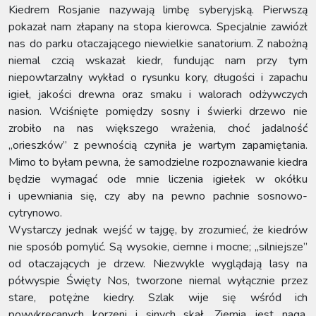
Kiedrem Rosjanie nazywają limbę syberyjską. Pierwszą
pokazał nam złapany na stopa kierowca. Specjalnie zawiózł
nas do parku otaczającego niewielkie sanatorium. Z nabożną
niemal czcią wskazał kiedr, fundując nam przy tym
niepowtarzalny wykład o rysunku kory, długości i zapachu
igieł, jakości drewna oraz smaku i walorach odżywczych
nasion. Wciśnięte pomiędzy sosny i świerki drzewo nie
zrobiło na nas większego wrażenia, choć jadalność
„orieszków” z pewnością czyniła je wartym zapamiętania.
Mimo to byłam pewna, że samodzielne rozpoznawanie kiedra
będzie wymagać ode mnie liczenia igiełek w okółku
i upewniania się, czy aby na pewno pachnie sosnowo-
cytrynowo.
Wystarczy jednak wejść w tajgę, by zrozumieć, że kiedrów
nie sposób pomylić. Są wysokie, ciemne i mocne; „silniejsze”
od otaczających je drzew. Niezwykle wyglądają lasy na
półwyspie Święty Nos, tworzone niemal wyłącznie przez
stare, potężne kiedry. Szlak wije się wśród ich
powykręcanych korzeni i sinych skał. Ziemia jest naga,