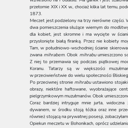
przełomie XIX i XX w., chociaż kilka lat temu, po
1873.
Meczet jest podzielony na trzy nierówne części. 
dwa pomieszczenia służące wiernym do modlitwy
dla kobiet, jest skromne i ma wycięte w ścian
przysłonięte białą firanką. Przez nie kobiety
Tam, w południowo-wschodniej ścianie skierowan
zwana
mihrabem
. Obok
mihrabu
umieszczono sc
Z niej to przemawia się podczas piątkowej mo
Koranu. Tatarzy są w większości muzułmana
w przeciwieństwie do wielu społeczności Bliski
Po przeciwnej stronie
mihrabu
ustawiono stojaki
obrazy, niektóre haftowane, wyobrażające ce
pielgrzymkowym muzułmanów. Obok umieszczon
Coraz bardziej intryguje mnie jurta, widoczn
dywanem, w środku stoją łóżka oraz inne przedm
również stojącą na prywatnej posesji, zobaczyłam
Opiekun meczetu w Bohonikach, oprócz udzielania 