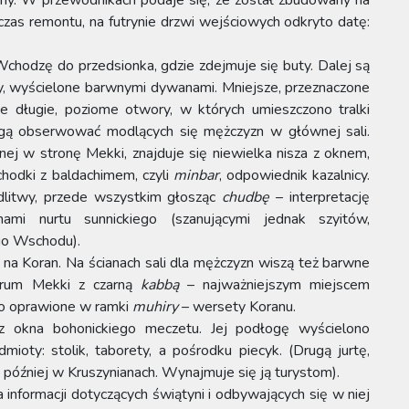
dczas remontu, na futrynie drzwi wejściowych odkryto datę:
Wchodzę do przedsionka, gdzie zdejmuje się buty. Dalej są
, wyścielone barwnymi dywanami. Mniejsze, przeznaczone
ie długie, poziome otwory, w których umieszczono tralki
 mogą obserwować modlących się mężczyzn w głównej sali.
ej w stronę Mekki, znajduje się niewielka nisza z oknem,
hodki z baldachimem, czyli
minbar
, odpowiednik kazalnicy.
dlitwy, przede wszystkim głosząc
chudbę
– interpretację
mi nurtu sunnickiego (szanującymi jednak szyitów,
ego Wschodu).
 na Koran. Na ścianach sali dla mężczyzn wiszą też barwne
ntrum Mekki z czarną
kabbą
– najważniejszym miejscem
o oprawione w ramki
muhiry
– wersety Koranu.
a z okna bohonickiego meczetu. Jej podłogę wyścielono
ioty: stolik, taborety, a pośrodku piecyk. (Drugą jurtę,
 później w Kruszynianach. Wynajmuje się ją turystom).
informacji dotyczących świątyni i odbywających się w niej