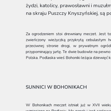
żydzi, katolicy, prawosławni i muzułm
na skraju Puszczy Knyszyńskiej, są p
Za ogrodzeniem stoi drewniany meczet. Jest to
zwieńczony wieżyczką przykrytą cebulastym h
przeciwnej stronie drogi, w prywatnym ogród
przypominający jurtę. Te dwie budowle na pewno 
Polska. Podlaska wieś Bohoniki leżąca dziewięć 
SUNNICI W BOHONIKACH
W Bohonikach meczet istniał już w XVII wieku,
wzniesiono na Podlasiu. Ma ganek i jest szalow