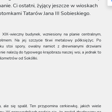
anie. Ci ostatni, żyjący jeszcze w wioskach
otomkami Tatarów Jana III Sobieskiego.
 XIX-wieczny budynek, wzniesiony na planie centralnym,
ełmem. Na jej szczycie tkwi metalowy półksiężyc. Po
ku stoi spory, owalny namiot z drewnianymi drzwiami
nie należą do typowego krajobrazu naszej wsi, a jednak to
kilometrów od Sokółki.
 ale się spalił. Ten przypomina cerkiewkę, jakich wiele
any. W przewodnikach podaje się, że został zbudowany na