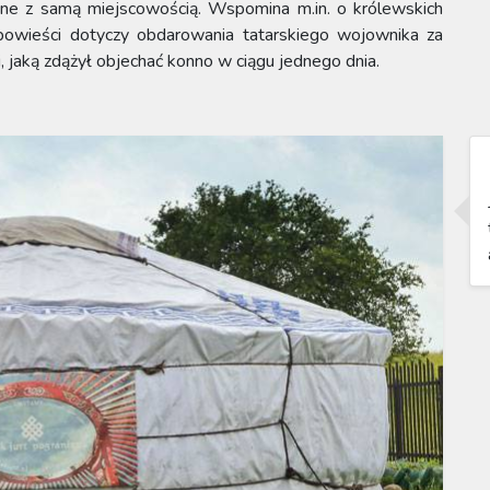
zane z samą miejscowością. Wspomina m.in. o królewskich
opowieści dotyczy obdarowania tatarskiego wojownika za
i, jaką zdążył objechać konno w ciągu jednego dnia.