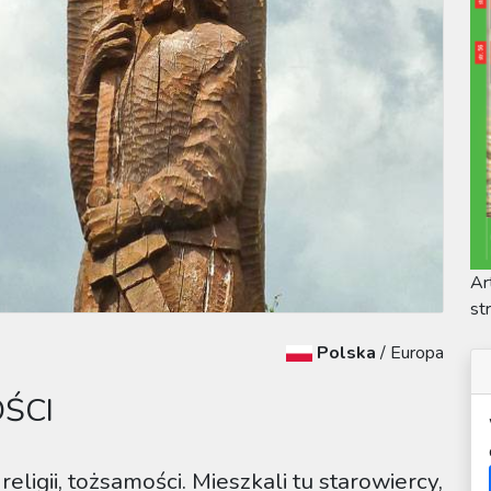
Ar
st
Polska
/
Europa
ŚCI
eligii, tożsamości. Mieszkali tu starowiercy,