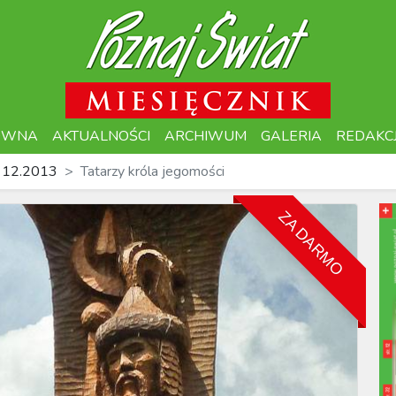
ÓWNA
AKTUALNOŚCI
ARCHIWUM
GALERIA
REDAKC
 12.2013
Tatarzy króla jegomości
ZA DARMO