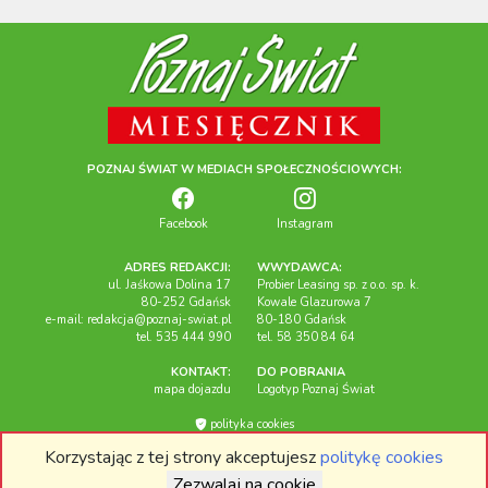
POZNAJ ŚWIAT W MEDIACH SPOŁECZNOŚCIOWYCH:
Facebook
Instagram
ADRES REDAKCJI:
WWYDAWCA:
ul. Jaśkowa Dolina 17
Probier Leasing sp. z o.o. sp. k.
80-252 Gdańsk
Kowale Glazurowa 7
e-mail:
redakcja@poznaj-swiat.pl
80-180 Gdańsk
tel. 535 444 990
tel. 58 350 84 64
KONTAKT:
DO POBRANIA
mapa dojazdu
Logotyp Poznaj Świat
polityka cookies
Korzystając z tej strony akceptujesz
politykę cookies
Miesięcznik "Poznaj Świat", 2026r. Wszelkie prawa zastrzeżone.
Zezwalaj na cookie