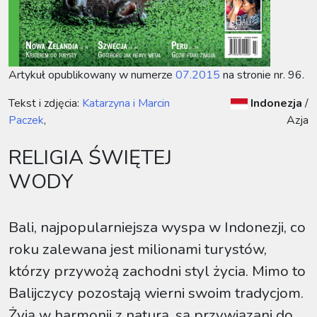
Artykuł opublikowany w numerze
07.2015
na stronie nr. 96.
Tekst i zdjęcia:
Katarzyna i Marcin
Indonezja
/
Paczek
,
Azja
RELIGIA ŚWIĘTEJ
WODY
Bali, najpopularniejsza wyspa w Indonezji, co
roku zalewana jest milionami turystów,
którzy przywożą zachodni styl życia. Mimo to
Balijczycy pozostają wierni swoim tradycjom.
Żyją w harmonii z naturą, są przywiązani do