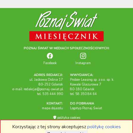
POZNAJ ŚWIAT W MEDIACH SPOŁECZNOŚCIOWYCH:
Facebook
Instagram
ADRES REDAKCJI:
WWYDAWCA:
ul. Jaśkowa Dolina 17
Probier Leasing sp. z o.o. sp. k.
80-252 Gdańsk
Kowale Glazurowa 7
e-mail:
redakcja@poznaj-swiat.pl
80-180 Gdańsk
tel. 535 444 990
tel. 58 350 84 64
KONTAKT:
DO POBRANIA
mapa dojazdu
Logotyp Poznaj Świat
polityka cookies
Korzystając z tej strony akceptujesz
politykę cookies
Miesięcznik "Poznaj Świat", 2026r. Wszelkie prawa zastrzeżone.