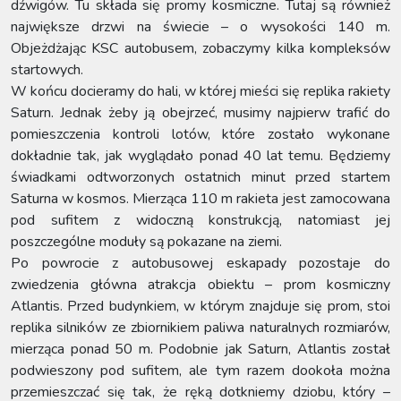
dźwigów. Tu składa się promy kosmiczne. Tutaj są również
największe drzwi na świecie – o wysokości 140 m.
Objeżdżając KSC autobusem, zobaczymy kilka kompleksów
startowych.
W końcu docieramy do hali, w której mieści się replika rakiety
Saturn. Jednak żeby ją obejrzeć, musimy najpierw trafić do
pomieszczenia kontroli lotów, które zostało wykonane
dokładnie tak, jak wyglądało ponad 40 lat temu. Będziemy
świadkami odtworzonych ostatnich minut przed startem
Saturna w kosmos. Mierząca 110 m rakieta jest zamocowana
pod sufitem z widoczną konstrukcją, natomiast jej
poszczególne moduły są pokazane na ziemi.
Po powrocie z autobusowej eskapady pozostaje do
zwiedzenia główna atrakcja obiektu – prom kosmiczny
Atlantis. Przed budynkiem, w którym znajduje się prom, stoi
replika silników ze zbiornikiem paliwa naturalnych rozmiarów,
mierząca ponad 50 m. Podobnie jak Saturn, Atlantis został
podwieszony pod sufitem, ale tym razem dookoła można
przemieszczać się tak, że ręką dotkniemy dziobu, który –