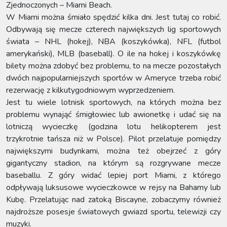
Zjednoczonych – Miami Beach.
W Miami można śmiało spędzić kilka dni. Jest tutaj co robić.
Odbywają się mecze czterech największych lig sportowych
świata – NHL (hokej), NBA (koszykówka), NFL (futbol
amerykański), MLB (baseball). O ile na hokej i koszykówkę
bilety można zdobyć bez problemu, to na mecze pozostałych
dwóch najpopularniejszych sportów w Ameryce trzeba robić
rezerwację z kilkutygodniowym wyprzedzeniem.
Jest tu wiele lotnisk sportowych, na których można bez
problemu wynająć śmigłowiec lub awionetkę i udać się na
lotniczą wycieczkę (godzina lotu helikopterem jest
trzykrotnie tańsza niż w Polsce). Pilot przelatuje pomiędzy
największymi budynkami, można też obejrzeć z góry
gigantyczny stadion, na którym są rozgrywane mecze
baseballu. Z góry widać lepiej port Miami, z którego
odpływają luksusowe wycieczkowce w rejsy na Bahamy lub
Kubę. Przelatując nad zatoką Biscayne, zobaczymy również
najdroższe posesje światowych gwiazd sportu, telewizji czy
muzyki.