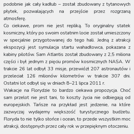
podobnie jak cały kadłub – został zbudowany z tytanowych
płytek, pozwalających na przejście przez rozgrzaną
atmosferę.
Co ciekawe, prom nie jest repliką. To oryginalny statek
kosmiczny, który po swoim ostatnim locie został umieszczony
w specjalnie przygotowanej do tego hali. Jedną z atrakcji
ekspozycji jest symulacja startu wahadłowca, pokazana z
kabiny pilotów. Sam Atlantis został zbudowany z 2,5 miliona
części i był jednym z pięciu promów kosmicznych NASA. W
trakcie 26 lat odbył 33 misje, przewiózł 207 astronautów i
przeleciał 126 milionów kilometrów w trakcie 307 dni.
Ostatni lot odbył się w dniach 8–21 lipca 2011 r.
Wakacje na Florydzie to bardzo ciekawa propozycja. Choć
sam przelot nie jest tani, to koszty życia nie odbiegają od
europejskich. Tańsze na przykład jest jedzenie, na które
zazwyczaj wydajemy większość turystycznego budżetu.
Floryda to nie tylko słońce i ocean, to przede wszystkim moc
atrakcji, dostępnych przez cały rok w przepięknym otoczeniu.