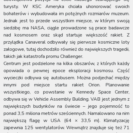
turysty. W KSC Ameryka chciała uhonorować swoich
bohaterów i wybudowała im potężnych rozmiarów muzeum.
Jednak jest to przede wszystkim miejsce, w którym swoją
siedzibę ma NASA, ciągle prowadzone są prace badawcze
nad kosmosem oraz skąd startuje większość rakiet. Z
przylądka Canaveral odbywały się pierwsze kosmiczne loty
załogowe, tutaj dochodziło również do największych tragedii,
takich jak katastrofa promu Challenger.
Centrum jest podzielone na kilka obszarów, z których każdy
opowiada o pewnej epoce eksploracji kosmosu. Część
wycieczki odbywa się autobusem. Można podjechać między
innymi pod miejsce startu rakiet Orion. Planowanie
wszystkiego, co powstanie w Kennedy Space Center,
odbywa się w Vehicle Assembly Building. VAB jest jednym z
największych budynków na świecie – jego pojemność to
ponad 3,5 miliona metrów sześciennych. Namalowano na nim
największą flagę w USA (64 × 33,5 m). Klimatyzację
zapewnia 125 wentylatorów. Wewnątrz znajduje się też 71