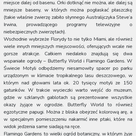
miejsce dalej od basenu. Orki dotknąć nie można, ale dalej są
mniejsze baseny, w których można pogłaskać płaszczkę
(takie właśnie zwierzę zabiło słynnego Australijczyka Steve’a
Irwina, prowadzącego programy telewizyjne o
niebezpiecznych zwierzętach).
Wschodnie wybrzeże Florydy to nie tylko Miami, ale również
wiele innych mniejszych miejscowości, oferujących wcale nie
gorsze atrakcje. Całkiem niedaleko znajdują się dwa
wspaniałe ogrody – Butterfly World i Flamingo Gardens. W
Świecie Motyli odbędziemy niesamowity spacer po parku
urządzonym w klimacie tropikalnego lasu deszczowego, w
którym nad głowami lata ok. 20 tysięcy motyli ze 150
gatunków. W trakcie wycieczki warto wejść do muzeum,
gdzie w szklanych gablotach są prezentowane wszystkie
okazy żyjące w ogrodzie. Butterfly World to również
egzotyczne papugi. Można z bliska obejrzeć kolorową arę, a
w specjalnym pomieszczeniu nakarmić inne ptaki, które na
widok jedzenia same siadają na ręce.
Flamingo Gardens to wielki ogród botaniczny, w którym żyje