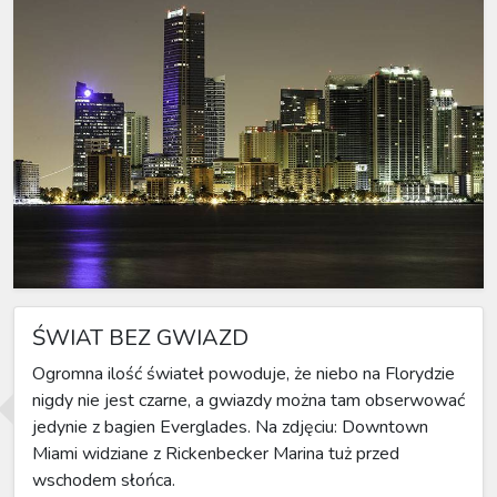
ŚWIAT BEZ GWIAZD
Ogromna ilość świateł powoduje, że niebo na Florydzie
nigdy nie jest czarne, a gwiazdy można tam obserwować
jedynie z bagien Everglades. Na zdjęciu: Downtown
Miami widziane z Rickenbecker Marina tuż przed
wschodem słońca.