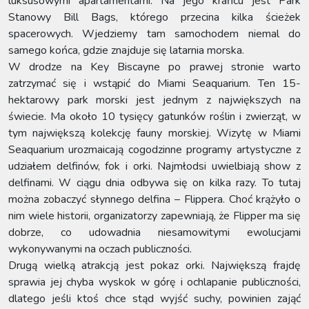
luksusowymi apartamentami. Na jego krańcu jest Park
Stanowy Bill Bags, którego przecina kilka ścieżek
spacerowych. Wjedziemy tam samochodem niemal do
samego końca, gdzie znajduje się latarnia morska.
W drodze na Key Biscayne po prawej stronie warto
zatrzymać się i wstąpić do Miami Seaquarium. Ten 15-
hektarowy park morski jest jednym z największych na
świecie. Ma około 10 tysięcy gatunków roślin i zwierząt, w
tym największą kolekcję fauny morskiej. Wizytę w Miami
Seaquarium urozmaicają cogodzinne programy artystyczne z
udziałem delfinów, fok i orki. Najmłodsi uwielbiają show z
delfinami. W ciągu dnia odbywa się on kilka razy. To tutaj
można zobaczyć słynnego delfina – Flippera. Choć krążyło o
nim wiele historii, organizatorzy zapewniają, że Flipper ma się
dobrze, co udowadnia niesamowitymi ewolucjami
wykonywanymi na oczach publiczności.
Drugą wielką atrakcją jest pokaz orki. Największą frajdę
sprawia jej chyba wyskok w górę i ochlapanie publiczności,
dlatego jeśli ktoś chce stąd wyjść suchy, powinien zająć