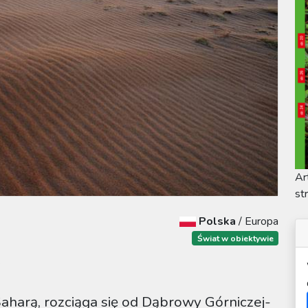
Ar
st
Polska
/
Europa
Świat w obiektywie
A
aharą, rozciąga się od Dąbrowy Górniczej-