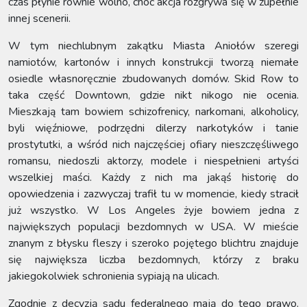
czas płynie równie wolno, choć akcja rozgrywa się w zupełnie
innej scenerii.
W tym niechlubnym zakątku Miasta Aniołów szeregi
namiotów, kartonów i innych konstrukcji tworzą niemałe
osiedle własnoręcznie zbudowanych domów. Skid Row to
taka część Downtown, gdzie nikt nikogo nie ocenia.
Mieszkają tam bowiem schizofrenicy, narkomani, alkoholicy,
byli więźniowe, podrzędni dilerzy narkotyków i tanie
prostytutki, a wśród nich najczęściej ofiary nieszczęśliwego
romansu, niedoszli aktorzy, modele i niespełnieni artyści
wszelkiej maści. Każdy z nich ma jakąś historię do
opowiedzenia i zazwyczaj trafił tu w momencie, kiedy stracił
już wszystko. W Los Angeles żyje bowiem jedna z
największych populacji bezdomnych w USA. W mieście
znanym z błysku fleszy i szeroko pojętego blichtru znajduje
się największa liczba bezdomnych, którzy z braku
jakiegokolwiek schronienia sypiają na ulicach.
Zgodnie z decyzją sądu federalnego mają do tego prawo.