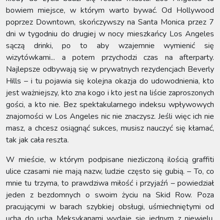
bowiem miejsce, w którym warto bywać. Od Hollywood
poprzez Downtown, skończywszy na Santa Monica przez 7
dni w tygodniu do drugiej w nocy mieszkańcy Los Angeles
sączą drinki, po to aby wzajemnie wymienić się
wizytówkami... a potem przychodzi czas na afterparty.
Najlepsze odbywają się w prywatnych rezydencjach Beverly
Hills – i tu pojawia się kolejna okazja do udowodnienia, kto
jest ważniejszy, kto zna kogo i kto jest na liście zaproszonych
gości, a kto nie. Bez spektakularnego indeksu wpływowych
znajomości w Los Angeles nic nie znaczysz. Jeśli więc ich nie
masz, a chcesz osiągnąć sukces, musisz nauczyć się kłamać,
tak jak cała reszta.
W mieście, w którym podpisane niezliczoną ilością graffiti
ulice czasami nie mają nazw, ludzie często się gubią. – To, co
mnie tu trzyma, to prawdziwa miłość i przyjaźń – powiedział
jeden z bezdomnych o swoim życiu na Skid Row. Poza
pracującymi w barach szybkiej obsługi, uśmiechniętymi od
ucha do ucha Meksykanami wydaje się jednym z niewielu,