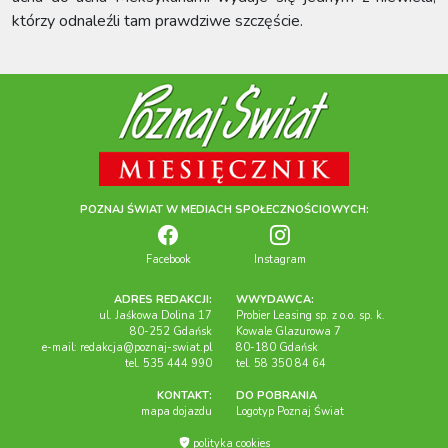
którzy odnaleźli tam prawdziwe szczęście.
POZNAJ ŚWIAT W MEDIACH SPOŁECZNOŚCIOWYCH:
Facebook
Instagram
ADRES REDAKCJI:
WWYDAWCA:
ul. Jaśkowa Dolina 17
Probier Leasing sp. z o.o. sp. k.
80-252 Gdańsk
Kowale Glazurowa 7
e-mail:
redakcja@poznaj-swiat.pl
80-180 Gdańsk
tel. 535 444 990
tel. 58 350 84 64
KONTAKT:
DO POBRANIA
mapa dojazdu
Logotyp Poznaj Świat
polityka cookies