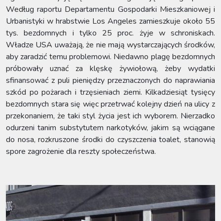
Według raportu Departamentu Gospodarki Mieszkaniowej i
Urbanistyki w hrabstwie Los Angeles zamieszkuje około 55
tys. bezdomnych i tylko 25 proc. żyje w schroniskach.
Władze USA uważają, że nie mają wystarczających środków,
aby zaradzić temu problemowi. Niedawno plagę bezdomnych
próbowały uznać za klęskę żywiołową, żeby wydatki
sfinansować z puli pieniędzy przeznaczonych do naprawiania
szkód po pożarach i trzęsieniach ziemi. Kilkadziesiąt tysięcy
bezdomnych stara się więc przetrwać kolejny dzień na ulicy z
przekonaniem, że taki styl życia jest ich wyborem. Nierzadko
odurzeni tanim substytutem narkotyków, jakim są wciągane
do nosa, rozkruszone środki do czyszczenia toalet, stanowią
spore zagrożenie dla reszty społeczeństwa.