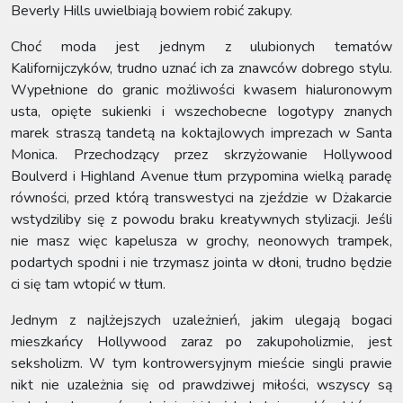
Beverly Hills uwielbiają bowiem robić zakupy.
Choć moda jest jednym z ulubionych tematów
Kalifornijczyków, trudno uznać ich za znawców dobrego stylu.
Wypełnione do granic możliwości kwasem hialuronowym
usta, opięte sukienki i wszechobecne logotypy znanych
marek straszą tandetą na koktajlowych imprezach w Santa
Monica. Przechodzący przez skrzyżowanie Hollywood
Boulverd i Highland Avenue tłum przypomina wielką paradę
równości, przed którą transwestyci na zjeździe w Dżakarcie
wstydziliby się z powodu braku kreatywnych stylizacji. Jeśli
nie masz więc kapelusza w grochy, neonowych trampek,
podartych spodni i nie trzymasz jointa w dłoni, trudno będzie
ci się tam wtopić w tłum.
Jednym z najlżejszych uzależnień, jakim ulegają bogaci
mieszkańcy Hollywood zaraz po zakupoholizmie, jest
seksholizm. W tym kontrowersyjnym mieście singli prawie
nikt nie uzależnia się od prawdziwej miłości, wszyscy są