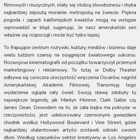
filmowych i muzycznych, stały się stolicą showbiznesu i chyba
najbardziej zepsutą moralnie metropolią na świecie. Piękna
pogoda i zapach kalifornijskich kwiatów mogą na wstępie
wprowadzić w błąd, sugerując, że nasz amerykański sen
właśnie się rozpoczął i może być tylko lepiej.
To frapujące centrum rozrywki, kultury, mediów i biznesu daje
wielu ludziom szansę na osiągnięcie światowego sukcesu.
Rozwojowi kinematografii od początku towarzyszył przemysł
marketingowy i reklamowy. To tutaj w Dolby Theater
odbywa się coroczna uroczystość wręczenia Oscarów, nagród
Amerykańskiej Akademii Filmowej. Transmisję tego
wydarzenia ogląda cały świat. Swoją sławę zdobyły tu
największe legendy, jak Marilyn Monroe, Clark Gable czy
James Dean. Dowodem na to, że cała bajka ma pokrycie w
rzeczywistości, jest udekorowany czerwonymi gwiazdami
chodnik wzdłuż Hollywood Boulevard i Vine Street, gdzie
najbardziej utalentowani artyści zostawili odciski swoich
dłoni. Według szacunków sektor kreatywny w Los Angeles