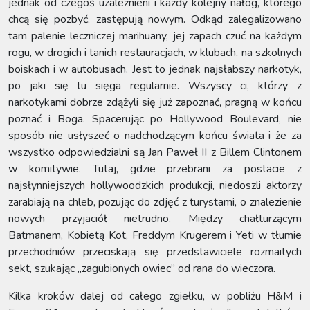
jednak od czegoś uzależnieni i każdy kolejny nałóg, którego
chcą się pozbyć, zastępują nowym. Odkąd zalegalizowano
tam palenie leczniczej marihuany, jej zapach czuć na każdym
rogu, w drogich i tanich restauracjach, w klubach, na szkolnych
boiskach i w autobusach. Jest to jednak najsłabszy narkotyk,
po jaki się tu sięga regularnie. Wszyscy ci, którzy z
narkotykami dobrze zdążyli się już zapoznać, pragną w końcu
poznać i Boga. Spacerując po Hollywood Boulevard, nie
sposób nie usłyszeć o nadchodzącym końcu świata i że za
wszystko odpowiedzialni są Jan Paweł II z Billem Clintonem
w komitywie. Tutaj, gdzie przebrani za postacie z
najsłynniejszych hollywoodzkich produkcji, niedoszli aktorzy
zarabiają na chleb, pozując do zdjęć z turystami, o znalezienie
nowych przyjaciół nietrudno. Między chałturzącym
Batmanem, Kobietą Kot, Freddym Krugerem i Yeti w tłumie
przechodniów przeciskają się przedstawiciele rozmaitych
sekt, szukając „zagubionych owiec” od rana do wieczora.
Kilka kroków dalej od całego zgiełku, w pobliżu H&M i