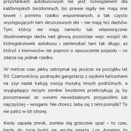
przystankach autobusowych nie jest rozwiązaniem dla
kalifornijskich bezdomnych, bo prawie nigdy nie mają one
ławek i pomimo rzadko wspominanych, a tak często
występujących tam deszczowych dni – nie mają też dachów.
Tym, którzy nie mają namiotu lub własnoręcznie
zbudowanego dachu nad głową, pozostaje więc wsiąść do
któregokolwiek autobusu i zamieszkać tam tak długo, aż
któryś z kierowców nie poprosi o opuszczenie pojazdu – co
zdarza się jednak rzadko.
W metrze czas jakby zatrzymał się jeszcze na początku lat
90. Czarnoskórzy, podrzędni gangsterzy z ciężkimi łańcuchami
na szyi nadal katują swoją muzyką innych podróżnych, a
wyglądający niczym zombie bezdomni przekrzykują ją, by
porozmawiać ze swoimi niewidzialnymi przyjaciółmi lub
najczęściej – wrogami. Nie chcesz, żeby cię z nimi pomylili? To
nie patrz w ich stronę.
Kiedy zapada zmrok, zombie idą grzecznie spać – to czas,
kiedy do życia budzi się reszta miasta. Los Angeles to