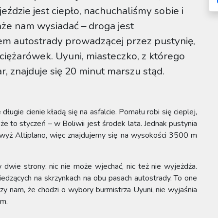
jeździe jest ciepło, nachuchaliśmy sobie i
aże nam wysiadać – droga jest
 autostrady prowadzącej przez pustynię,
iężarówek. Uyuni, miasteczko, z którego
r, znajduje się 20 minut marszu stąd.
ugie cienie kładą się na asfalcie. Pomału robi się cieplej,
że to styczeń – w Boliwii jest środek lata. Jednak pustynia
owyż Altiplano, więc znajdujemy się na wysokości 3500 m
dwie strony: nic nie może wjechać, nic też nie wyjeżdża.
iedzących na skrzynkach na obu pasach autostrady. To one
zy nam, że chodzi o wybory burmistrza Uyuni, nie wyjaśnia
em.