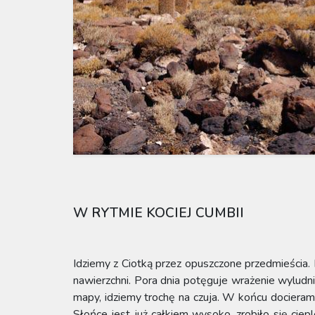
W RYTMIE KOCIEJ CUMBII
Idziemy z Ciotką przez opuszczone przedmieścia.
nawierzchni. Pora dnia potęguje wrażenie wyludn
mapy, idziemy trochę na czuja. W końcu docieram
Słońce jest już całkiem wysoko, zrobiło się ciep