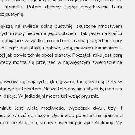
ę internetu. Potem chcemy zacząć poszukiwania biura
z pustynię.
większą na świecie solną pustynię, skuszone mnóstwem
onych między niebem a jego odbiciem. Tak jakby na krańcu
 odbijające wszystko, co nad nim. Trzeba przejechać spory
na ogół jest płaski i pokryty solą, piaskiem, kamieniami –
ej jak powierzchnia obcej planety. Początek roku jest porą
edy można się przejrzeć w największym zwierciadle na
ajowców zajadających jajka, grzanki, ładujących sprzęty w
łączyć z internetem. Nasze telefony nie dały rady, i rodzina
mi dzieje. W jadłodajni można też wziąć prysznic.
 minut. Jest wiele możliwości, wycieczek dwu-, trzy- i
można wrócić do miasta Uyuni albo pojechać na granicę z
Pedro de Atacama, stolicy sąsiedniej pustyni Atakamy. My