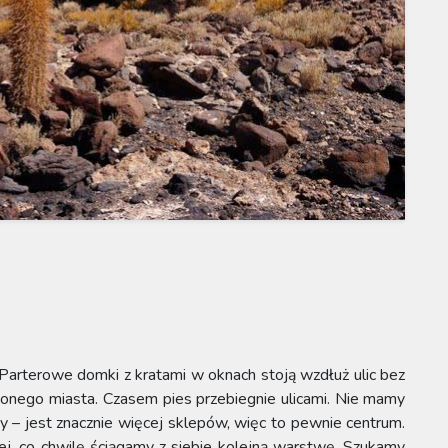
 Parterowe domki z kratami w oknach stoją wzdłuż ulic bez
ionego miasta. Czasem pies przebiegnie ulicami. Nie mamy
y – jest znacznie więcej sklepów, więc to pewnie centrum.
lej, co chwilę ściągamy z siebie kolejną warstwę. Szukamy