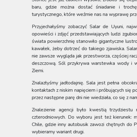
baru, gdzie można dostać śniadanie i troch
turystycznego, które weźmie nas na wyprawę prze
Przyjechałyśmy zobaczyć Salar de Uyuni, naj
opowieści i zdjęć przedstawiających ludzi zgubi
świata powierzchnię stanowiło gigantyczne lustro
kawałek, żeby dotrzeć do takiego zjawiska. Salar 
nie zawsze wygląda jak przestworza, częściej racz
deszczową. Sól przykrywa warstewka wody i wt
Ziemi.
Znalazłyśmy jadłodajnię. Sala jest pełna obcokr
kontaktach z niskim napięciem i próbujących się po
przez następne parę dni nie wiedziała, co się z na
Znalezienie agencji było kwestią trzydziestu
czterodniowych. Do wyboru jest też kierunek: 
Chile, gdzie inny autobusik zawozi chętnych do 
wybieramy wariant drugi.