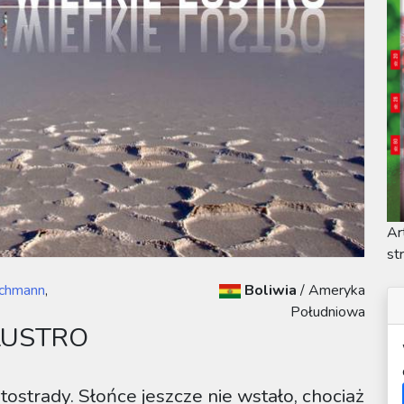
Ar
st
chmann
,
Boliwia
/
Ameryka
Południowa
LUSTRO
ostrady. Słońce jeszcze nie wstało, chociaż