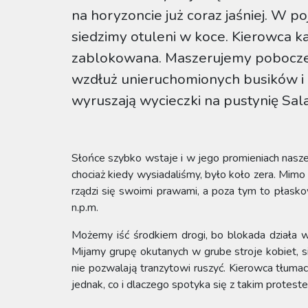
na horyzoncie już coraz jaśniej. W po
siedzimy otuleni w koce. Kierowca k
zablokowana. Maszerujemy poboczem
wzdłuż unieruchomionych busików i c
wyruszają wycieczki na pustynię Sala
Słońce szybko wstaje i w jego promieniach nasze dł
chociaż kiedy wysiadaliśmy, było koło zera. Mimo 
rządzi się swoimi prawami, a poza tym to płask
n.p.m.
Możemy iść środkiem drogi, bo blokada działa w 
Mijamy grupę okutanych w grube stroje kobiet, s
nie pozwalają tranzytowi ruszyć. Kierowca tłumac
jednak, co i dlaczego spotyka się z takim protest