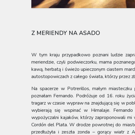
Z MERIENDY NA ASADO
W tym kraju przypadkowo poznani ludzie zap
meriendzie, czyli podwieczorku, mama poznaneg
kawą, herbatą i świeżo upieczonym ciastem ma
autostopowiczach z całego świata, którzy przez zbi
Na spacerze w Potrerillos, małym miasteczku
poznałam Fernando. Podróżuje od 16. roku życia.
tragarz w czasie wypraw na znajdującą się w pobli
wybierają się wspinać w Himalaje. Fernando 
wypożyczalni kajaków, którzy zaproponowali mi w
Cordón del Plata. W drodze powrotnej do miastec
przedłużyła i zeszła zonda – gorący wiatr z 