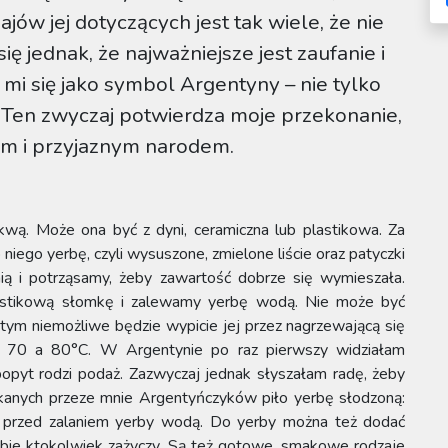
jów jej dotyczących jest tak wiele, że nie
ię jednak, że najważniejsze jest zaufanie i
 mi się jako symbol Argentyny – nie tylko
e. Ten zwyczaj potwierdza moje przekonanie,
ym i przyjaznym narodem.
kwą. Może ona być z dyni, ceramiczna lub plastikowa. Za
ego yerbę, czyli wysuszone, zmielone liście oraz patyczki
ią i potrząsamy, żeby zawartość dobrze się wymieszała.
stikową słomkę i zalewamy yerbę wodą. Nie może być
 tym niemożliwe będzie wypicie jej przez nagrzewającą się
y 70 a 80°C. W Argentynie po raz pierwszy widziałam
 popyt rodzi podaż. Zazwyczaj jednak słyszałam radę, żeby
kanych przeze mnie Argentyńczyków piło yerbę słodzoną:
er przed zalaniem yerby wodą. Do yerby można też dodać
sobie ktokolwiek zażyczy. Są też gotowe, smakowe rodzaje