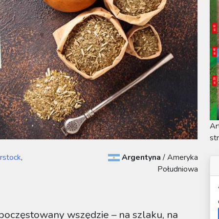
Ar
st
rstock
,
Argentyna
/
Ameryka
Południowa
oczęstowany wszędzie – na szlaku, na