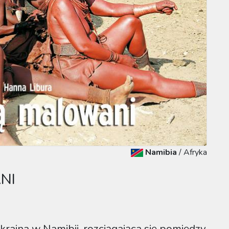
Namibia
/
Afryka
NI
kraina w Namibii, rozciągająca się pomiędzy