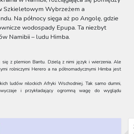
ów Szkieletowym Wybrzeżem a
du. Na północy sięga aż po Angolę, gdzie
ownicze wodospady Epupa. Ta niezbyt
ów Namibii – ludu Himba.
ię z plemion Bantu. Dzielą z nimi język i wierzenia. Ale
dłymi rolniczymi Herero a na półnomadycznymi Himba jest
kich ludów nilockich Afryki Wschodniej. Tak samo dumni,
e zwyczaje i przykładający ogromną wagę do wyglądu