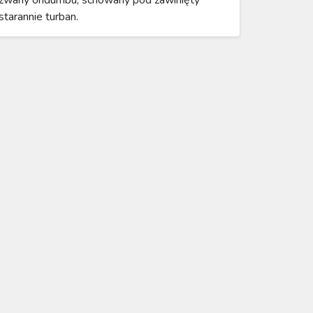
zwany ondumbu, schowany pod zawinięty
starannie turban.