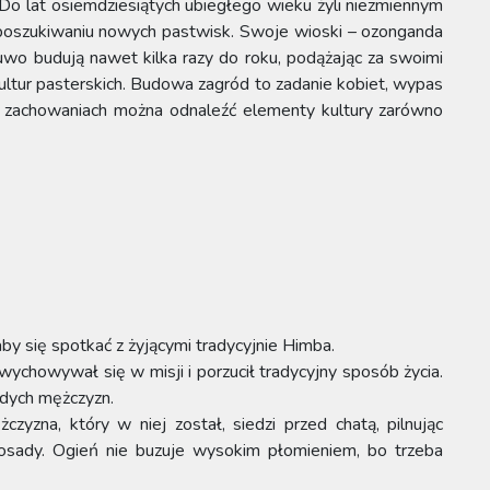
o lat osiemdziesiątych ubiegłego wieku żyli niezmiennym
zukiwaniu nowych pastwisk. Swoje wioski – ozonganda
djuwo budują nawet kilka razy do roku, podążając za swoimi
kultur pasterskich. Budowa zagród to zadanie kobiet, wypas
h zachowaniach można odnaleźć elementy kultury zarówno
by się spotkać z żyjącymi tradycyjnie Himba.
ychowywał się w misji i porzucił tradycyjny sposób życia.
odych mężczyzn.
yzna, który w niej został, siedzi przed chatą, pilnując
sady. Ogień nie buzuje wysokim płomieniem, bo trzeba