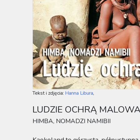
Tekst i zdjęcia:
Hanna Libura
,
LUDZIE OCHRĄ MALOWA
HIMBA, NOMADZI NAMIBII
Kaokoland to górzysta, półpustynna 