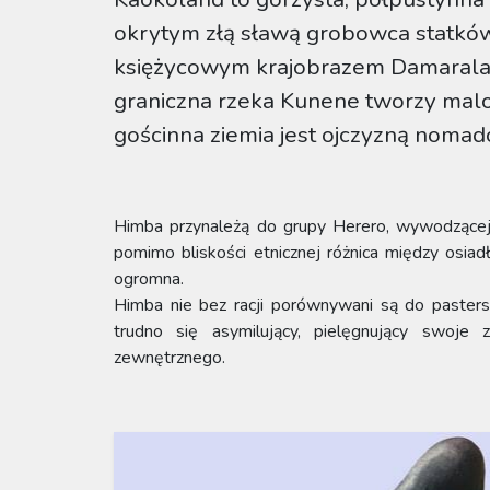
okrytym złą sławą grobowca statk
księżycowym krajobrazem Damaralan
graniczna rzeka Kunene tworzy mal
gościnna ziemia jest ojczyzną nomad
Himba przynależą do grupy Herero, wywodzącej s
pomimo bliskości etnicznej różnica między osia
ogromna.
Himba nie bez racji porównywani są do pasters
trudno się asymilujący, pielęgnujący swoj
zewnętrznego.