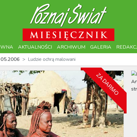
ÓWNA
AKTUALNOŚCI
ARCHIWUM
GALERIA
REDAKC
 05.2006
Ludzie ochrą malowani
ZA DARMO
Ar
st