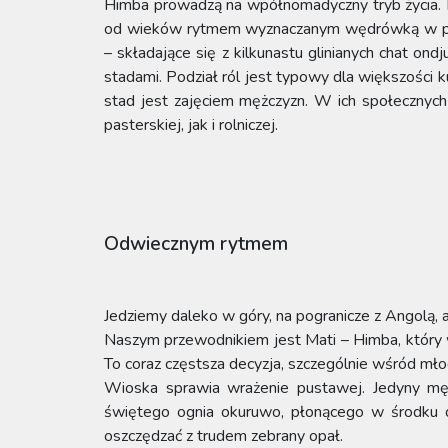
Himba prowadzą na wpółnomadyczny tryb życia. D
od wieków rytmem wyznaczanym wędrówką w pos
– składające się z kilkunastu glinianych chat on
stadami. Podział ról jest typowy dla większości 
stad jest zajęciem mężczyzn. W ich społecznyc
pasterskiej, jak i rolniczej.
Odwiecznym rytmem
Jedziemy daleko w góry, na pogranicze z Angolą, a
Naszym przewodnikiem jest Mati – Himba, który w
To coraz częstsza decyzja, szczególnie wśród mł
Wioska sprawia wrażenie pustawej. Jedyny mężcz
świętego ognia okuruwo, płonącego w środku o
oszczędzać z trudem zebrany opał.