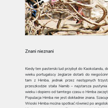
Znani nieznani
Kiedy ten pasterski lud przybył do Kaokolandu,
wieku portugalscy żeglarze dotarli do niegości
tam z Himba, jednak przez następnych trzyst
przeszkodzie stała Namib – najstarsza pustynia
wieku i dopiero od tamtego czasu o Himba zaczęt
Populacja Himba nie jest dokładnie znana. Szacuje 
Wioski Himba można spotkać również po angolskie