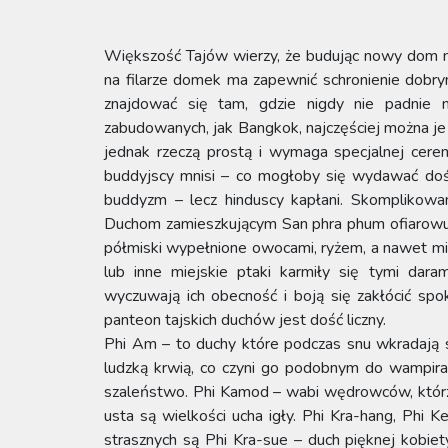
Większość Tajów wierzy, że budując nowy dom 
na filarze domek ma zapewnić schronienie dobrym
znajdować się tam, gdzie nigdy nie padnie 
zabudowanych, jak Bangkok, najczęściej można je 
jednak rzeczą prostą i wymaga specjalnej cere
buddyjscy mnisi – co mogłoby się wydawać dość
buddyzm – lecz hinduscy kapłani. Skomplikowa
Duchom zamieszkującym San phra phum ofiarowuje
półmiski wypełnione owocami, ryżem, a nawet mi
lub inne miejskie ptaki karmiły się tymi dara
wyczuwają ich obecność i boją się zakłócić spo
panteon tajskich duchów jest dość liczny.
Phi Am – to duchy które podczas snu wkradają si
ludzką krwią, co czyni go podobnym do wampira.
szaleństwo. Phi Kamod – wabi wędrowców, którzy
usta są wielkości ucha igły. Phi Kra-hang, Phi 
strasznych są Phi Kra-sue – duch pięknej kobiet