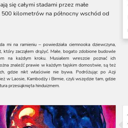
zają się całymi stadami przez małe
n, 500 kilometrów na północny wschód od
ada mi na ramieniu – powiedziała ciemnooka dziewczyna,
at, który zacząłem drążyć. Małe, bogato zdobione budowle
łem na każdym kroku. Musiałem wreszcie poznać ich
ożna znaleźć prawie w każdym tajskim domostwie, są też
ch, gdzie nikt właściwie nie bywa. Podróżując po Azji
ż w Laosie, Kambodży i Birmie, czyli wszędzie tam, gdzie
tura przesiąknięta hinduizmem.