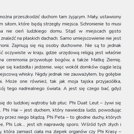
można przeszkodzić duchom tam żyjącym. Mały, ustawiony
 siłom, które będą strzegły miejsca. Schronienie to musi
na nie cień ludzkiego domu. Stąd w miejscach gęsto
znaleźć na płaskich dachach. Samo umiejscowienie nie jest
monii. Zajmują się nią osoby duchowne. Nie są to jednak
 oczywiste w kraju, gdzie urzędową religią jest właśnie
na ceremonia przywołuje bogów, a także Matkę Ziemię.
 się kadzidła i jedzenie, więc wokół domków ciągle leżą
ejscową whisky. Nigdy jednak nie zauważyłem, by gołębie
mi. Może one również, tak jak moja tajska przyjaciółka,
kój tego nadrealnego świata. A jest się czego bać, gdyż
ę do ludzkiej wątroby lub płuc. Phi Duat Leut – żywi się
 Phi Hai – jest duchem, który nawiedza ludzi, powodując
 przez niego błądzą. Phi Peta – to głodne duchy, których
Kee, Phi Lok… jest ich naprawdę sporo. Wśród tych złych i
y, która zamiast ciała ma zlepek organów czy Phi Krasy –