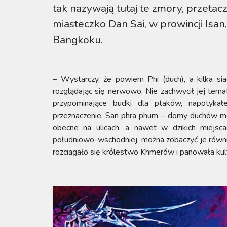
tak nazywają tutaj te zmory, przetac
miasteczko Dan Sai, w prowincji Isa
Bangkoku.
– Wystarczy, że powiem Phi (duch), a kilka si
rozglądając się nerwowo. Nie zachwycił jej tem
przypominające budki dla ptaków, napotyka
przeznaczenie. San phra phum – domy duchów m
obecne na ulicach, a nawet w dzikich miejsca
południowo-wschodniej, można zobaczyć je równie
rozciągało się królestwo Khmerów i panowała kul