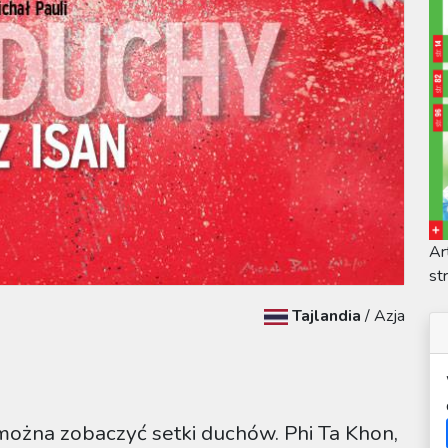
Ar
st
Tajlandia
/
Azja
u można zobaczyć setki duchów. Phi Ta Khon,