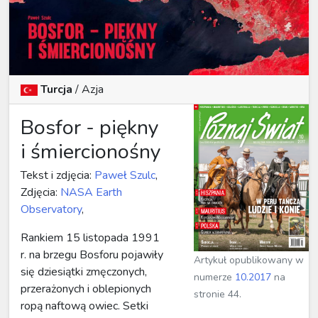
Turcja
/ Azja
Bosfor - piękny
i śmiercionośny
Tekst i zdjęcia:
Paweł Szulc
,
Zdjęcia:
NASA Earth
Observatory
,
Rankiem 15 listopada 1991
r. na brzegu Bosforu pojawiły
Artykuł opublikowany w
się dziesiątki zmęczonych,
numerze
10.2017
na
przerażonych i oblepionych
stronie 44.
ropą naftową owiec. Setki