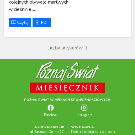
kolejnych pływało martwych
w cieśninie....
Czytaj
PDF
Liczba artykułów: 1
POZNAJ ŚWIAT W MEDIACH SPOŁECZNOŚCIOWYCH:
Facebook
Instagram
ADRES REDAKCJI:
WWYDAWCA:
ul. Jaśkowa Dolina 17
Probier Leasing sp. z o.o. sp. k.