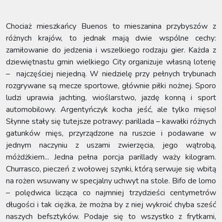
Chociaż mieszkańcy Buenos to mieszanina przybyszów z
różnych krajów, to jednak mają dwie wspólne cechy:
zamiłowanie do jedzenia i wszelkiego rodzaju gier. Każda z
dziewiętnastu gmin wielkiego City organizuje własną loterię
– najczęściej niejedną. W niedzielę przy pełnych trybunach
rozgrywane są mecze sportowe, głównie piłki nożnej. Sporo
ludzi uprawia jachting, wioślarstwo, jazdę konną i sport
automobilowy. Argentyńczyk kocha jeść, ale tylko mięso!
Słynne stały się tutejsze potrawy: parillada – kawałki różnych
gatunków mięs, przyrządzone na ruszcie i podawane w
jednym naczyniu z uszami zwierzęcia, jego wątrobą,
móżdżkiem... Jedna pełna porcja parillady waży kilogram.
Churrasco, pieczeń z wołowej szynki, którą serwuje się wbitą
na rożen wsuwany w specjalny uchwyt na stole. Bifo de lomo
– polędwica licząca co najmniej trzydzieści centymetrów
długości i tak ciężka, że można by z niej wykroić chyba sześć
naszych befsztyków. Podaje się to wszystko z frytkami,