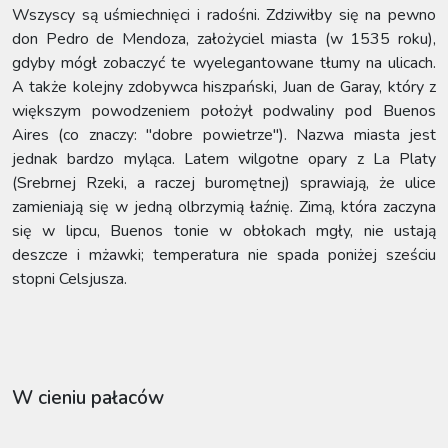
Wszyscy są uśmiechnięci i radośni. Zdziwiłby się na pewno
don Pedro de Mendoza, założyciel miasta (w 1535 roku),
gdyby mógł zobaczyć te wyelegantowane tłumy na ulicach.
A także kolejny zdobywca hiszpański, Juan de Garay, który z
większym powodzeniem położył podwaliny pod Buenos
Aires (co znaczy: "dobre powietrze"). Nazwa miasta jest
jednak bardzo myląca. Latem wilgotne opary z La Platy
(Srebrnej Rzeki, a raczej buromętnej) sprawiają, że ulice
zamieniają się w jedną olbrzymią łaźnię. Zimą, która zaczyna
się w lipcu, Buenos tonie w obłokach mgły, nie ustają
deszcze i mżawki; temperatura nie spada poniżej sześciu
stopni Celsjusza.
W cieniu pałaców