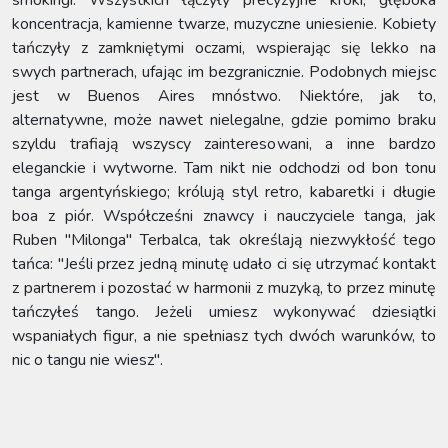
smokingi. Wszystkich łączyły precyzyjne kroki, głęboka
koncentracja, kamienne twarze, muzyczne uniesienie. Kobiety
tańczyły z zamkniętymi oczami, wspierając się lekko na
swych partnerach, ufając im bezgranicznie. Podobnych miejsc
jest w Buenos Aires mnóstwo. Niektóre, jak to,
alternatywne, może nawet nielegalne, gdzie pomimo braku
szyldu trafiają wszyscy zainteresowani, a inne bardzo
eleganckie i wytworne. Tam nikt nie odchodzi od bon tonu
tanga argentyńskiego; królują styl retro, kabaretki i długie
boa z piór. Współcześni znawcy i nauczyciele tanga, jak
Ruben "Milonga" Terbalca, tak określają niezwykłość tego
tańca: "Jeśli przez jedną minutę udało ci się utrzymać kontakt
z partnerem i pozostać w harmonii z muzyką, to przez minutę
tańczyłeś tango. Jeżeli umiesz wykonywać dziesiątki
wspaniałych figur, a nie spełniasz tych dwóch warunków, to
nic o tangu nie wiesz".