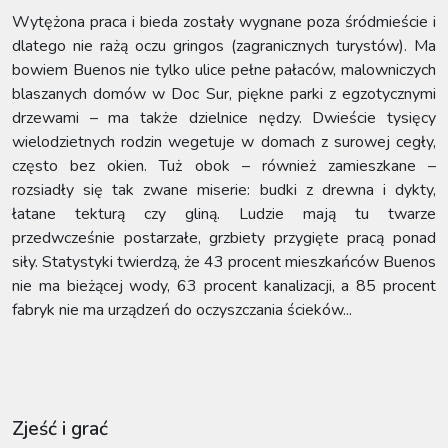
Wytężona praca i bieda zostały wygnane poza śródmieście i
dlatego nie rażą oczu gringos (zagranicznych turystów). Ma
bowiem Buenos nie tylko ulice pełne pałaców, malowniczych
blaszanych domów w Doc Sur, piękne parki z egzotycznymi
drzewami – ma także dzielnice nędzy. Dwieście tysięcy
wielodzietnych rodzin wegetuje w domach z surowej cegły,
często bez okien. Tuż obok – również zamieszkane –
rozsiadły się tak zwane miserie: budki z drewna i dykty,
łatane tekturą czy gliną. Ludzie mają tu twarze
przedwcześnie postarzałe, grzbiety przygięte pracą ponad
siły. Statystyki twierdzą, że 43 procent mieszkańców Buenos
nie ma bieżącej wody, 63 procent kanalizacji, a 85 procent
fabryk nie ma urządzeń do oczyszczania ścieków...
Zjeść i grać