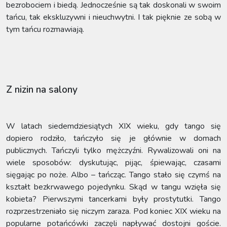
bezrobociem i biedą. Jednocześnie są tak doskonali w swoim
tańcu, tak ekskluzywni i nieuchwytni. I tak pięknie ze sobą w
tym tańcu rozmawiają.
Z nizin na salony
W latach siedemdziesiątych XIX wieku, gdy tango się
dopiero rodziło, tańczyło się je głównie w domach
publicznych. Tańczyli tylko mężczyźni. Rywalizowali oni na
wiele sposobów: dyskutując, pijąc, śpiewając, czasami
sięgając po noże. Albo – tańcząc. Tango stało się czymś na
kształt bezkrwawego pojedynku. Skąd w tangu wzięła się
kobieta? Pierwszymi tancerkami były prostytutki. Tango
rozprzestrzeniało się niczym zaraza. Pod koniec XIX wieku na
popularne potańcówki zaczęli napływać dostojni goście.