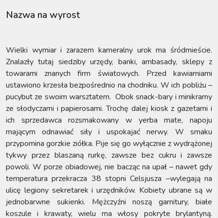
Nazwa na wyrost
Wielki wymiar i zarazem kameralny urok ma śródmieście.
Znalazły tutaj siedziby urzędy, banki, ambasady, sklepy z
towarami znanych firm światowych. Przed kawiarniami
ustawiono krzesła bezpośrednio na chodniku. W ich pobliżu –
pucybut ze swoim warsztatem. Obok snack-bary i minikramy
ze słodyczami i papierosami. Trochę dalej kiosk z gazetami i
ich sprzedawca rozsmakowany w yerba mate, napoju
mającym odnawiać siły i uspokajać nerwy. W smaku
przypomina gorzkie ziółka. Pije się go wyłącznie z wydrążonej
tykwy przez blaszaną rurkę, zawsze bez cukru i zawsze
powoli. W porze obiadowej, nie bacząc na upał – nawet gdy
temperatura przekracza 38 stopni Celsjusza –wylegają na
ulicę legiony sekretarek i urzędników. Kobiety ubrane są w
jednobarwne sukienki. Mężczyźni noszą garnitury, białe
koszule i krawaty, wielu ma włosy pokryte brylantyną.