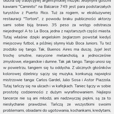
słucha się tradycyjnej argentyńskiej muzyki. Jedynymi gośćmi
kawiarni "Caminito" na Balcarce 749 jest para podstarzałych
turystów z Puerto Rico. Tuż za rogiem, w ekskluzywnej
restauracji "Tortoni", z powodu braku publiczności aktorzy
sami sobie biją brawo. 35 peso za wstęp odstrasza
niejednego! A to La Boca, jedna z najstarszych części miasta.
Tutaj właśnie dzięki angielskim żeglarzom powstał kiedyś
miejscowy futbol, a później słynny klub Boca Juniors. Tu też
zrodziło się tango. Tak, Buenos Aires ma duszę, żyje! Jest
trochę smutne, nasycone melancholią, a jednocześnie
zmysłowe, eleganckie i dumne. Tak jak tango. Tango unosi się
w powietrzu, tangiem się tu oddycha. Z ulicznych głośników
kolorowej dzielnicy sączy się muzyka, konkurują najwięksi
mistrzowie tanga: Carlos Gardel, Julio Sosa i Astor Piazzola.
Tutaj tańczy się na ulicach i w kafejkach. Taniec łączy w sobie
prostotę codzienności z dużym wyrafinowaniem. Najlepsi
tancerze nie są ani młodzi, ani nadzwyczaj piękni, są za to
niesłychanie prawdziwi. Tańczą ze wszystkimi swoimi
problemami, obiadami do ugotowania, kochankami, kredytami,