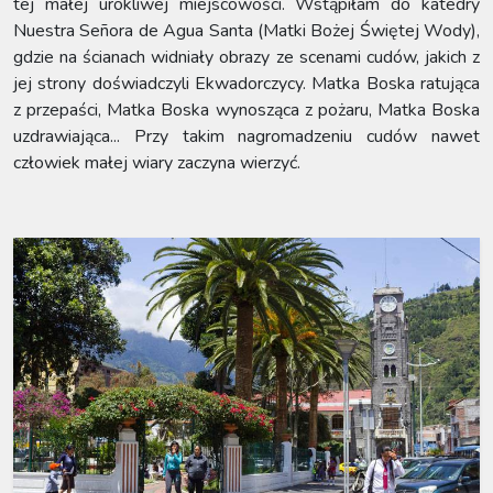
tej małej urokliwej miejscowości. Wstąpiłam do katedry
Nuestra Señora de Agua Santa (Matki Bożej Świętej Wody),
gdzie na ścianach widniały obrazy ze scenami cudów, jakich z
jej strony doświadczyli Ekwadorczycy. Matka Boska ratująca
z przepaści, Matka Boska wynosząca z pożaru, Matka Boska
uzdrawiająca... Przy takim nagromadzeniu cudów nawet
człowiek małej wiary zaczyna wierzyć.