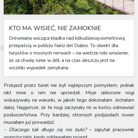
KTO MA WISIEĆ, NIE ZAMOKNIE
Drewniana wisząca kładka nad kilkudziesięciometrową
przepaścią w pobliżu Nariz del Diablo. To obiekt dla
turystów o mocnych nerwach – na wietrze robi wrażenie,
że za chwilę runie w dół, a na czas deszczu jest na
wszelki wypadek zamykana.
Przejazd przez tunel nie był najlepszym pomysłem, jednak
nikt mnie o nim nie uprzedził. Moje ubłocone nogi
wskazywały na warunki, w jakich tego dokonałam. Jechałam
dalej. Najgorsze, że te nogi zaczynały mi w końcu odmawiać
posłuszeństwa. Przy bardziej stromych podjazdach rower
musiałam już prowadzić.
– Dlaczego tak długo cię nie było?
– zapytał pracownik
wypożyczalni, kiedy oddawałam pojazd.