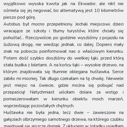
wyjątkowo wysoka kwota jak na Ekwador, ale nikt nie
ośmiela się jej negować, bo alternatywą jest 10 kilometrów
pieszo pod górę.
Autobus był mocno przepełniony. Jechali miejscowi, dzieci
wracające ze szkoły i tłumy turystów, które chciały się
pohuśtać... Rzeczywiście, po godzinie wyszliśmy z pojazdu na
żużlową drogę, nie wiedząc jednak, co dalej. Dopiero mały
znak na poboczu poinformował nas o właściwym kierunku.
Potem dość szybko doszliśmy do wielkiej łąki, przed którą
stała budka z biletami. A na końcu łąki – wysokie drzewo, na
którym znajdowała się tłumnie oblegana huśtawka. Serce
zabiło mi mocniej. Tak długo czekałam na tę chwilę. Niewiele
jest miejsc na świecie, gdzie można się pobujać nad
przepaścią! Natychmiast uiściłam dolara za wstęp i
pomaszerowałam w kierunku obiektu moich marzeń,
wyprzedzając pozostałych chętnych.
Huśtawka nie była jedna, lecz dwie – zawieszone na
gałęziach olbrzymiego samotnego drzewa, na którego czubku
znajdował się jeszcze domek. Z ukłuciem w żołądku usiadłam