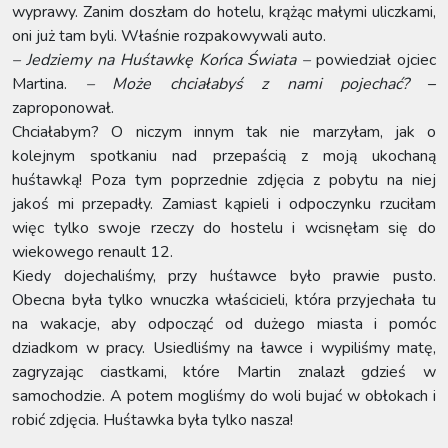
wyprawy. Zanim doszłam do hotelu, krążąc małymi uliczkami,
oni już tam byli. Właśnie rozpakowywali auto.
– Jedziemy na Huśtawkę Końca Świata –
powiedział ojciec
Martina.
– Może chciałabyś z nami pojechać?
–
zaproponował.
Chciałabym? O niczym innym tak nie marzyłam, jak o
kolejnym spotkaniu nad przepaścią z moją ukochaną
huśtawką! Poza tym poprzednie zdjęcia z pobytu na niej
jakoś mi przepadły. Zamiast kąpieli i odpoczynku rzuciłam
więc tylko swoje rzeczy do hostelu i wcisnęłam się do
wiekowego renault 12.
Kiedy dojechaliśmy, przy huśtawce było prawie pusto.
Obecna była tylko wnuczka właścicieli, która przyjechała tu
na wakacje, aby odpocząć od dużego miasta i pomóc
dziadkom w pracy. Usiedliśmy na ławce i wypiliśmy matę,
zagryzając ciastkami, które Martin znalazł gdzieś w
samochodzie. A potem mogliśmy do woli bujać w obłokach i
robić zdjęcia. Huśtawka była tylko nasza!