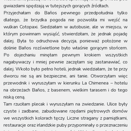
gwiazdami spędzają w tutejszych gorących źródłach.
Przyjechałam do Baños pewnego przedpołudnia tylko
dlatego, że brzydka pogoda nie pozwoliła mi wejść na
wulkan Cotopaxi. Siedziałam w autobusie, ale w miejscu, w
którym powinnam wysiąść, stwierdziłam, że jednak pojadę
dalej. Była to odruchowa decyzja, ponieważ położone w
dolinie Baños rozświetlone było właśnie gorącym słońcem.
Po dojechaniu minęłam pewnym krokiem wszystkich
nagabywaczy i mniej pewnie zaczęłam się zastanawiać, co
dalej. Wkoło było pełno hoteli, jednak wiedziałam, że te przy
dworcu nie są ani bezpieczne, ani tanie. Otworzyłam więc
przewodnik i wyruszyłam w kierunku La Chimenea – hotelu
na obrzeżach Baños, z basenem, wielkim tarasem i do tego
niską ceną.
Tam rzuciłam plecak i wyruszyłam na zwiedzanie. Ulice były
czyste i zadbane, zabudowane rzędami piętrowych domów
we wszystkich kolorach tęczy. Liczne stragany z pamiątkami,
restauracje oraz irlandzkie puby przypominały o przeznaczeniu