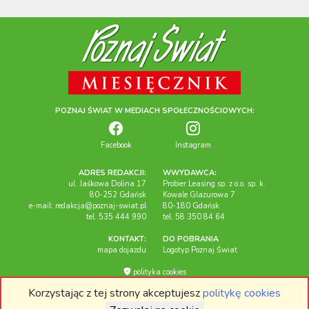
POZNAJ ŚWIAT W MEDIACH SPOŁECZNOŚCIOWYCH:
Facebook
Instagram
ADRES REDAKCJI:
WWYDAWCA:
ul. Jaśkowa Dolina 17
Probier Leasing sp. z o.o. sp. k.
80-252 Gdańsk
Kowale Glazurowa 7
e-mail:
redakcja@poznaj-swiat.pl
80-180 Gdańsk
tel. 535 444 990
tel. 58 350 84 64
KONTAKT:
DO POBRANIA
mapa dojazdu
Logotyp Poznaj Świat
polityka cookies
Korzystając z tej strony akceptujesz
politykę cookies
Miesięcznik "Poznaj Świat", 2026r. Wszelkie prawa zastrzeżone.