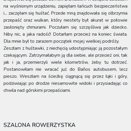
na wyśnionym urządzeniu, zapięłam łańcuch bezpieczeństwa
i... zaczęłam się huśtać. Przede mną znajdowała się olbrzymia
przepaść oraz wulkan, który niestety był akurat w połowie
zasłonięty chmurami. Poczułam się szczęśliwa jak dziecko.
Niby nic, a jaka radość! Dotarłam przecież na koniec świata.
Dla mnie był to zarazem początek mojej wielkiej podróży.
Zeszłam z huśtawki, z niechęcią udostępniając ją pozostałym
czekającym. Zatrzymałabym ją dla siebie, ale przecież oni, tak
jak i ja, przemierzyli wiele kilometrów, żeby tu dotrzeć.
Postanowiłam nie wracać już do Baños autobusem, lecz
pieszo. Weszłam na ścieżkę ciągnącą się przez łąki i góry,
podziwiając po drodze niesamowite widoki i przysiadając co
chwila nad górskimi przepaściami.
SZALONA ROWERZYSTKA