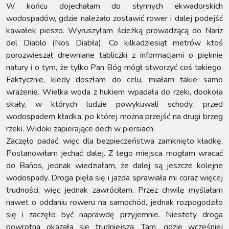
W końcu dojechałam do słynnych ekwadorskich
wodospadów, gdzie należało zostawić rower i dalej podejść
kawałek pieszo. Wyruszyłam ścieżką prowadzącą do Nariz
del Diablo (Nos Diabła). Co kilkadziesiąt metrów ktoś
porozwieszał drewniane tabliczki z informacjami o pięknie
natury i o tym, że tylko Pan Bóg mógł stworzyć coś takiego.
Faktycznie, kiedy doszłam do celu, miałam takie samo
wrażenie. Wielka woda z hukiem wpadała do rzeki, dookoła
skały, w których ludzie powykuwali schody, przed
wodospadem kładka, po której można przejść na drugi brzeg
rzeki. Widoki zapierające dech w piersiach.
Zaczęło padać, więc dla bezpieczeństwa zamknięto kładkę.
Postanowiłam jechać dalej. Z tego miejsca mogłam wracać
do Baños, jednak wiedziałam, że dalej są jeszcze kolejne
wodospady. Droga pięła się i jazda sprawiała mi coraz więcej
trudności, więc jednak zawróciłam. Przez chwilę myślałam
nawet o oddaniu roweru na samochód, jednak rozpogodziło
się i zaczęło być naprawdę przyjemnie. Niestety droga
powrotna okazała się trudniejsza. Tam, gdzie wcześniej