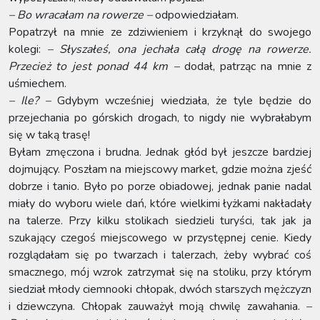
– Bo wracałam na rowerze –
odpowiedziałam.
Popatrzył na mnie ze zdziwieniem i krzyknął do swojego
kolegi:
– Słyszałeś, ona jechała całą drogę na rowerze.
Przecież to jest ponad 44 km –
dodał, patrząc na mnie z
uśmiechem.
– Ile? –
Gdybym wcześniej wiedziała, że tyle będzie do
przejechania po górskich drogach, to nigdy nie wybrałabym
się w taką trasę!
Byłam zmęczona i brudna. Jednak głód był jeszcze bardziej
dojmujący. Poszłam na miejscowy market, gdzie można zjeść
dobrze i tanio. Było po porze obiadowej, jednak panie nadal
miały do wyboru wiele dań, które wielkimi łyżkami nakładały
na talerze. Przy kilku stolikach siedzieli turyści, tak jak ja
szukający czegoś miejscowego w przystępnej cenie. Kiedy
rozglądałam się po twarzach i talerzach, żeby wybrać coś
smacznego, mój wzrok zatrzymał się na stoliku, przy którym
siedział młody ciemnooki chłopak, dwóch starszych mężczyzn
i dziewczyna. Chłopak zauważył moją chwilę zawahania.
–