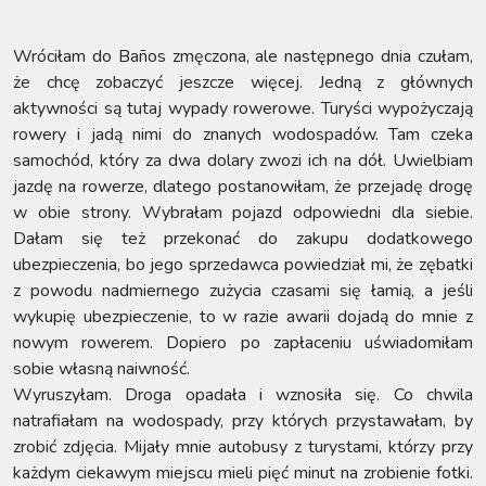
Wróciłam do Baños zmęczona, ale następnego dnia czułam,
że chcę zobaczyć jeszcze więcej. Jedną z głównych
aktywności są tutaj wypady rowerowe. Turyści wypożyczają
rowery i jadą nimi do znanych wodospadów. Tam czeka
samochód, który za dwa dolary zwozi ich na dół. Uwielbiam
jazdę na rowerze, dlatego postanowiłam, że przejadę drogę
w obie strony. Wybrałam pojazd odpowiedni dla siebie.
Dałam się też przekonać do zakupu dodatkowego
ubezpieczenia, bo jego sprzedawca powiedział mi, że zębatki
z powodu nadmiernego zużycia czasami się łamią, a jeśli
wykupię ubezpieczenie, to w razie awarii dojadą do mnie z
nowym rowerem. Dopiero po zapłaceniu uświadomiłam
sobie własną naiwność.
Wyruszyłam. Droga opadała i wznosiła się. Co chwila
natrafiałam na wodospady, przy których przystawałam, by
zrobić zdjęcia. Mijały mnie autobusy z turystami, którzy przy
każdym ciekawym miejscu mieli pięć minut na zrobienie fotki.