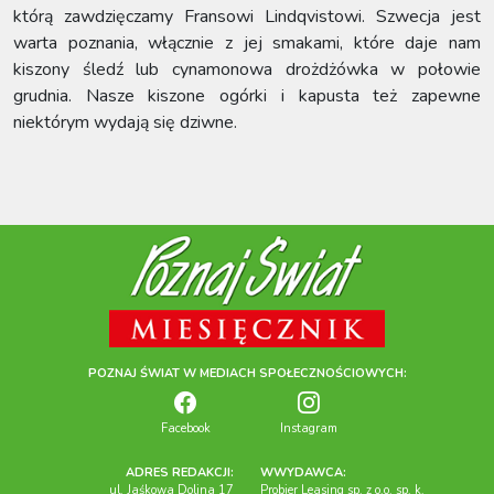
którą zawdzięczamy Fransowi Lindqvistowi. Szwecja jest
warta poznania, włącznie z jej smakami, które daje nam
kiszony śledź lub cynamonowa drożdżówka w połowie
grudnia. Nasze kiszone ogórki i kapusta też zapewne
niektórym wydają się dziwne.
POZNAJ ŚWIAT W MEDIACH SPOŁECZNOŚCIOWYCH:
Facebook
Instagram
ADRES REDAKCJI:
WWYDAWCA:
ul. Jaśkowa Dolina 17
Probier Leasing sp. z o.o. sp. k.