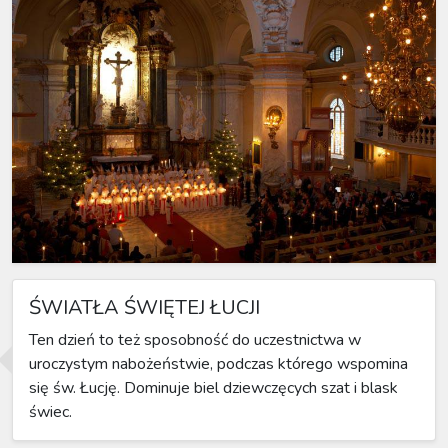
ŚWIATŁA ŚWIĘTEJ ŁUCJI
Ten dzień to też sposobność do uczestnictwa w
uroczystym nabożeństwie, podczas którego wspomina
się św. Łucję. Dominuje biel dziewczęcych szat i blask
świec.