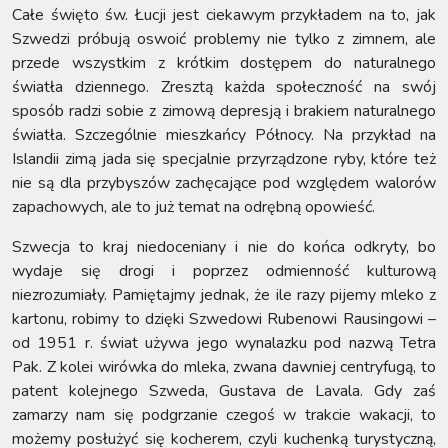
Całe święto św. Łucji jest ciekawym przykładem na to, jak
Szwedzi próbują oswoić problemy nie tylko z zimnem, ale
przede wszystkim z krótkim dostępem do naturalnego
światła dziennego. Zresztą każda społeczność na swój
sposób radzi sobie z zimową depresją i brakiem naturalnego
światła. Szczególnie mieszkańcy Północy. Na przykład na
Islandii zimą jada się specjalnie przyrządzone ryby, które też
nie są dla przybyszów zachęcające pod względem walorów
zapachowych, ale to już temat na odrębną opowieść.
Szwecja to kraj niedoceniany i nie do końca odkryty, bo
wydaje się drogi i poprzez odmienność kulturową
niezrozumiały. Pamiętajmy jednak, że ile razy pijemy mleko z
kartonu, robimy to dzięki Szwedowi Rubenowi Rausingowi –
od 1951 r. świat używa jego wynalazku pod nazwą Tetra
Pak. Z kolei wirówka do mleka, zwana dawniej centryfugą, to
patent kolejnego Szweda, Gustava de Lavala. Gdy zaś
zamarzy nam się podgrzanie czegoś w trakcie wakacji, to
możemy posłużyć się kocherem, czyli kuchenką turystyczną,