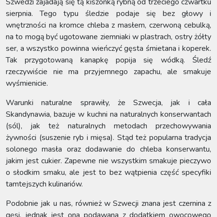
Szwedzi zajadają się tą kiszonką rybną od trzeciego czwartku
sierpnia. Tego typu śledzie podaje się bez głowy i
wnętrzności na kromce chleba z masłem, czerwoną cebulką,
na to mogą być ugotowane ziemniaki w plastrach, ostry żółty
ser, a wszystko powinna wieńczyć gęsta śmietana i koperek.
Tak przygotowaną kanapkę popija się wódką. Śledź
rzeczywiście nie ma przyjemnego zapachu, ale smakuje
wyśmienicie.
Warunki naturalne sprawiły, że Szwecja, jak i cała
Skandynawia, bazuje w kuchni na naturalnych konserwantach
(sól), jak też naturalnych metodach przechowywania
żywności (suszenie ryb i mięsa). Stąd też popularna tradycja
solonego masła oraz dodawanie do chleba konserwantu,
jakim jest cukier. Zapewne nie wszystkim smakuje pieczywo
o słodkim smaku, ale jest to bez wątpienia część specyfiki
tamtejszych kulinariów.
Podobnie jak u nas, również w Szwecji znana jest czernina z
gęsi, jednak jest ona podawana z dodatkiem owocowego