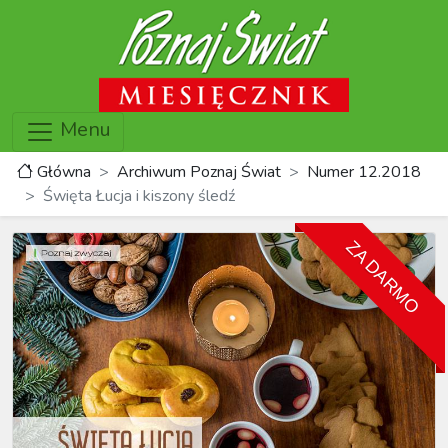
Menu
Główna
Archiwum Poznaj Świat
Numer 12.2018
Święta Łucja i kiszony śledź
ZA DARMO