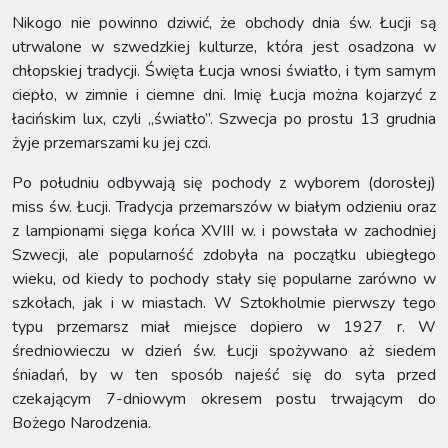
Nikogo nie powinno dziwić, że obchody dnia św. Łucji są
utrwalone w szwedzkiej kulturze, która jest osadzona w
chłopskiej tradycji. Święta Łucja wnosi światło, i tym samym
ciepło, w zimnie i ciemne dni. Imię Łucja można kojarzyć z
łacińskim lux, czyli „światło”. Szwecja po prostu 13 grudnia
żyje przemarszami ku jej czci.
Po południu odbywają się pochody z wyborem (dorosłej)
miss św. Łucji. Tradycja przemarszów w białym odzieniu oraz
z lampionami sięga końca XVIII w. i powstała w zachodniej
Szwecji, ale popularność zdobyła na początku ubiegłego
wieku, od kiedy to pochody stały się popularne zarówno w
szkołach, jak i w miastach. W Sztokholmie pierwszy tego
typu przemarsz miał miejsce dopiero w 1927 r. W
średniowieczu w dzień św. Łucji spożywano aż siedem
śniadań, by w ten sposób najeść się do syta przed
czekającym 7-dniowym okresem postu trwającym do
Bożego Narodzenia.