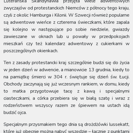
Luterańska Skandynawia przejęła wiele adwentowych
zwyczajów od protestanckich Niemców z północy tego kraju,
czyli z okolic Hamburga i Kilonii. W Szwecji również popularne
są adwentowe wieńce z czterema świeczkami, które zapala
się kolejno w następujące po sobie niedziele, gwiazdy
zawieszane w oknach lub u powały w przedpokojach
mieszkań czy też kalendarz adwentowy z cukierkami w
poszczególnych okienkach.
Ten z zasady protestancki kraj szczególnie budzi się do życia
w jeden dzień w adwencie, a mianowicie 13 grudnia, kiedy to
na pamiątkę śmierci w 304 r. świętuje się dzień św. Łucji.
Obchody zaczynają się już wczesnym rankiem, w domu, kiedy
to matka przygotowuje tacę z kawą i specjalnymi
ciasteczkami, a córka przebiera się w białą szatę i wraz z
rodzeństwem wszyscy razem ze śpiewem na ustach idą
budzić ojca.
Specjalnym przysmakiem tego dnia są drożdżówki lussekatt,
które już obecnie można nabyć wszędzie – łącznie z punktami