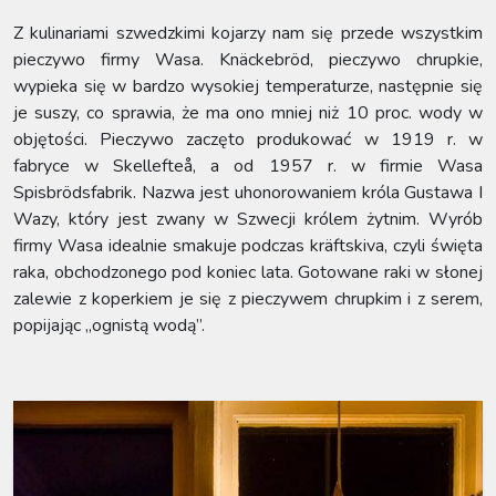
Z kulinariami szwedzkimi kojarzy nam się przede wszystkim
pieczywo firmy Wasa. Knäckebröd, pieczywo chrupkie,
wypieka się w bardzo wysokiej temperaturze, następnie się
je suszy, co sprawia, że ma ono mniej niż 10 proc. wody w
objętości. Pieczywo zaczęto produkować w 1919 r. w
fabryce w Skellefteå, a od 1957 r. w firmie Wasa
Spisbrödsfabrik. Nazwa jest uhonorowaniem króla Gustawa I
Wazy, który jest zwany w Szwecji królem żytnim. Wyrób
firmy Wasa idealnie smakuje podczas kräftskiva, czyli święta
raka, obchodzonego pod koniec lata. Gotowane raki w słonej
zalewie z koperkiem je się z pieczywem chrupkim i z serem,
popijając „ognistą wodą”.