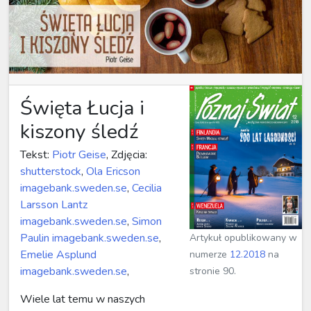
Święta Łucja i
kiszony śledź
Tekst:
Piotr Geise
, Zdjęcia:
shutterstock
,
Ola Ericson
imagebank.sweden.se
,
Cecilia
Larsson Lantz
imagebank.sweden.se
,
Simon
Paulin imagebank.sweden.se
,
Artykuł opublikowany w
Emelie Asplund
numerze
12.2018
na
imagebank.sweden.se
,
stronie 90.
Wiele lat temu w naszych