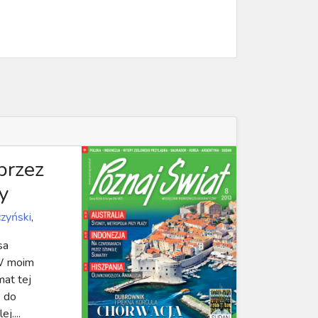
przez
y
czyński
,
sa
 W moim
mat tej
ę do
j....