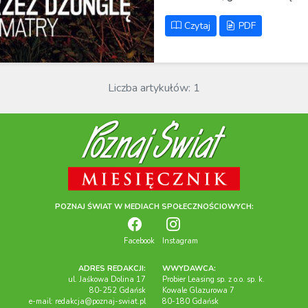
Czytaj
PDF
Liczba artykułów: 1
POZNAJ ŚWIAT W MEDIACH SPOŁECZNOŚCIOWYCH:
Facebook
Instagram
ADRES REDAKCJI:
WWYDAWCA:
ul. Jaśkowa Dolina 17
Probier Leasing sp. z o.o. sp. k.
80-252 Gdańsk
Kowale Glazurowa 7
e-mail:
redakcja@poznaj-swiat.pl
80-180 Gdańsk