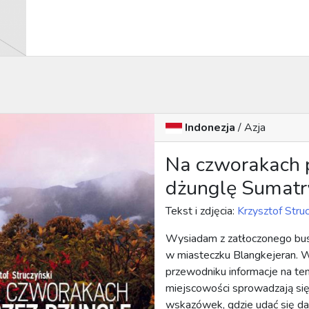
Indonezja
/ Azja
Na czworakach 
dżunglę Sumatr
Tekst i zdjęcia:
Krzysztof Stru
Wysiadam z zatłoczonego bu
w miasteczku Blangkejeran.
przewodniku informacje na te
miejscowości sprowadzają si
wskazówek, gdzie udać się dale