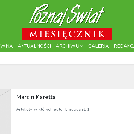
ÓWNA
AKTUALNOŚCI
ARCHIWUM
GALERIA
REDAKC
Marcin Karetta
Artykuły, w których autor brał udział: 1