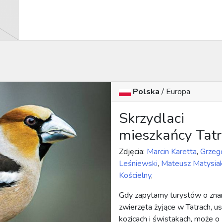
Polska
/ Europa
Skrzydlaci
mieszkańcy Tatr
Zdjęcia:
Marcin Karetta
,
Grzeg
Leśniewski
,
Mateusz Matysia
Kościelny
,
Gdy zapytamy turystów o zna
zwierzęta żyjące w Tatrach, u
kozicach i świstakach, może o