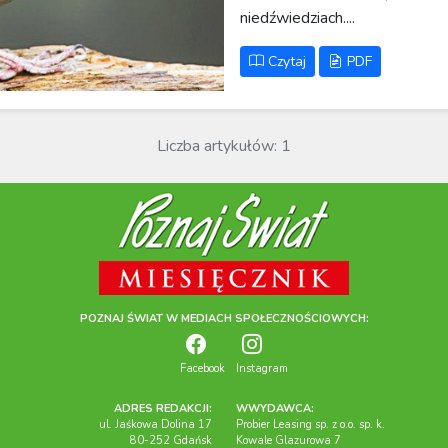
niedźwiedziach....
Czytaj
PDF
Liczba artykułów: 1
POZNAJ ŚWIAT W MEDIACH SPOŁECZNOŚCIOWYCH:
Facebook
Instagram
ADRES REDAKCJI:
WWYDAWCA:
ul. Jaśkowa Dolina 17
Probier Leasing sp. z o.o. sp. k.
80-252 Gdańsk
Kowale Glazurowa 7