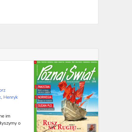
orz
k
,
Henryk
ne im
słyszymy o