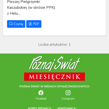
Pieszej Pielgrzymki
Kaszubskiej (w skrócie PPK)
z Helu....
Czytaj
PDF
Liczba artykułów: 1
POZNAJ ŚWIAT W MEDIACH SPOŁECZNOŚCIOWYCH:
Facebook
Instagram
ADRES REDAKCJI:
WWYDAWCA: