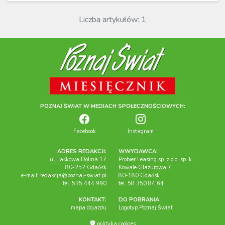
Liczba artykułów: 1
POZNAJ ŚWIAT W MEDIACH SPOŁECZNOŚCIOWYCH:
Facebook
Instagram
ADRES REDAKCJI:
WWYDAWCA:
ul. Jaśkowa Dolina 17
Probier Leasing sp. z o.o. sp. k.
80-252 Gdańsk
Kowale Glazurowa 7
e-mail:
redakcja@poznaj-swiat.pl
80-180 Gdańsk
tel. 535 444 990
tel. 58 350 84 64
KONTAKT:
DO POBRANIA
mapa dojazdu
Logotyp Poznaj Świat
polityka cookies