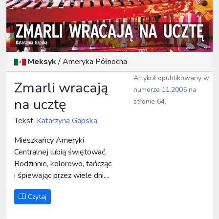
Meksyk
/ Ameryka Północna
Artykuł opublikowany w
Zmarli wracają
numerze
11.2005
na
na ucztę
stronie 64.
Tekst:
Katarzyna Gapska
,
Mieszkańcy Ameryki
Centralnej lubią świętować.
Rodzinnie, kolorowo, tańcząc
i śpiewając przez wiele dni....
Czytaj