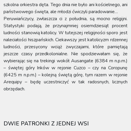
szkolna orkiestra dęta. Tego dnia nie było ani kościelnego, ani
państwowego święta, ale młodzi ćwiczyli paradowanie…
Peruwiańczycy, zwłaszcza ci z południa, są mocno religijni.
Statystyki podają, że przynajmniej osiemdziesiąt procent
ludności stanowią katolicy. W tutejszej religijności sporo jest
naleciałości hiszpańskich. Ciekawszy jest katolicyzm rdzennej
ludności, przesycony wciąż zwyczajami, które pamiętają
jeszcze czasy przedkolonialne. Nie spodziewałam się, że
wybierając się na trekingi wokół Ausangate (6384 m n.p.m.)
– świętej góry Inków w rejonie Cuzco – czy na Coropunę
(6425 m n.p.m.) – kolejną świętą górę, tym razem w rejonie
Arequipy – będę uczestniczyć w tak radosnych, licznych
obrzędach.
DWIE PATRONKI Z JEDNEJ WSI