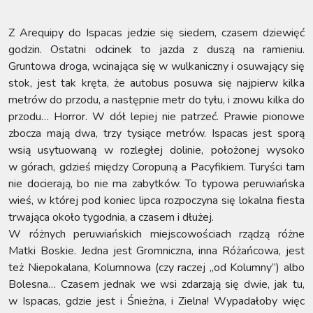
Z Arequipy do Ispacas jedzie się siedem, czasem dziewięć
godzin. Ostatni odcinek to jazda z duszą na ramieniu.
Gruntowa droga, wcinająca się w wulkaniczny i osuwający się
stok, jest tak kręta, że autobus posuwa się najpierw kilka
metrów do przodu, a następnie metr do tyłu, i znowu kilka do
przodu… Horror. W dół lepiej nie patrzeć. Prawie pionowe
zbocza mają dwa, trzy tysiące metrów. Ispacas jest sporą
wsią usytuowaną w rozległej dolinie, położonej wysoko
w górach, gdzieś między Coropuną a Pacyfikiem. Turyści tam
nie docierają, bo nie ma zabytków. To typowa peruwiańska
wieś, w której pod koniec lipca rozpoczyna się lokalna fiesta
trwająca około tygodnia, a czasem i dłużej.
W różnych peruwiańskich miejscowościach rządzą różne
Matki Boskie. Jedna jest Gromniczna, inna Różańcowa, jest
też Niepokalana, Kolumnowa (czy raczej „od Kolumny”) albo
Bolesna… Czasem jednak we wsi zdarzają się dwie, jak tu,
w Ispacas, gdzie jest i Śnieżna, i Zielna! Wypadałoby więc