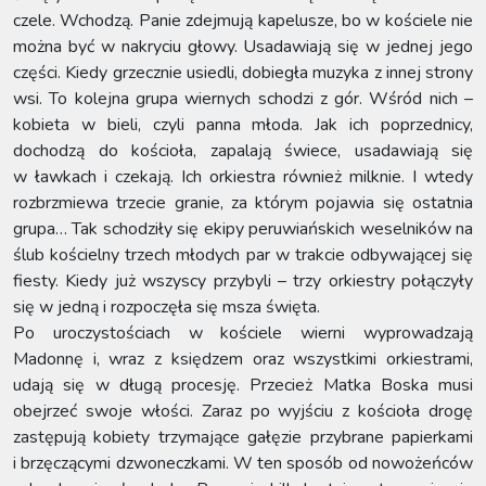
czele. Wchodzą. Panie zdejmują kapelusze, bo w kościele nie
można być w nakryciu głowy. Usadawiają się w jednej jego
części. Kiedy grzecznie usiedli, dobiegła muzyka z innej strony
wsi. To kolejna grupa wiernych schodzi z gór. Wśród nich –
kobieta w bieli, czyli panna młoda. Jak ich poprzednicy,
dochodzą do kościoła, zapalają świece, usadawiają się
w ławkach i czekają. Ich orkiestra również milknie. I wtedy
rozbrzmiewa trzecie granie, za którym pojawia się ostatnia
grupa… Tak schodziły się ekipy peruwiańskich weselników na
ślub kościelny trzech młodych par w trakcie odbywającej się
fiesty. Kiedy już wszyscy przybyli – trzy orkiestry połączyły
się w jedną i rozpoczęła się msza święta.
Po uroczystościach w kościele wierni wyprowadzają
Madonnę i, wraz z księdzem oraz wszystkimi orkiestrami,
udają się w długą procesję. Przecież Matka Boska musi
obejrzeć swoje włości. Zaraz po wyjściu z kościoła drogę
zastępują kobiety trzymające gałęzie przybrane papierkami
i brzęczącymi dzwoneczkami. W ten sposób od nowożeńców