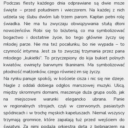
Podczas fiesty każdego dnia odprawiane są dwie msze
święte – przed południem i wieczorem. Na każdej z nich
udziela się ślubu dwóm lub trzem parom. Kapłan pełni rolę
świadka. Nie ma tu zwyczaju obwiązywania stułą dłoni
nowożeńców. Robi się to biżuterią, co ma symbolizować
bogactwo i dostatnie życie, bo tego głównie życzy się
młodej parze. Nie ma też pocałunku, bo nie wypada – to
czynność intymna. Jest za to zwyczaj trzymania przez pana
młodego „kukiełki”. To przyczepiony do kija bukiet polnych
kwiatów, owinięty barwnymi tkaninami. Ma symbolizować
płodność małżonków, czego również im się życzy.
Na rynku panuje spokój, w kościele cisza i nic się nie dzieje.
Nagle z oddali dobiega odgłos marszowej muzyki. Ulicą,
między skromnymi domami, maszeruje duża grupa osób, jak
na miejscowe warunki elegancko ubrana. Panie
w regionalnych strojach, czyli w czerwonych, pasiastych
spódnicach i w trochę męskich kapeluszach. Niemal wszyscy
trzymają gromnice, które zapalają tuż przed wejściem do
świątyni. Za nimi podąża orkiestra dęta z bębniarzem na