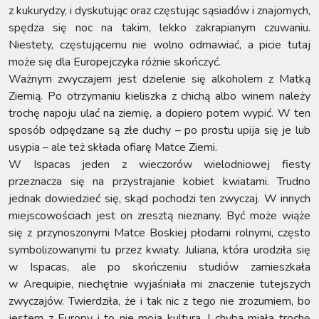
z kukurydzy, i dyskutując oraz częstując sąsiadów i znajomych,
spędza się noc na takim, lekko zakrapianym czuwaniu.
Niestety, częstującemu nie wolno odmawiać, a picie tutaj
może się dla Europejczyka różnie skończyć.
Ważnym zwyczajem jest dzielenie się alkoholem z Matką
Ziemią. Po otrzymaniu kieliszka z chichą albo winem należy
trochę napoju ulać na ziemię, a dopiero potem wypić. W ten
sposób odpędzane są złe duchy – po prostu upija się je lub
usypia – ale też składa ofiarę Matce Ziemi.
W Ispacas jeden z wieczorów wielodniowej fiesty
przeznacza się na przystrajanie kobiet kwiatami. Trudno
jednak dowiedzieć się, skąd pochodzi ten zwyczaj. W innych
miejscowościach jest on zresztą nieznany. Być może wiąże
się z przynoszonymi Matce Boskiej płodami rolnymi, często
symbolizowanymi tu przez kwiaty. Juliana, która urodziła się
w Ispacas, ale po skończeniu studiów zamieszkała
w Arequipie, niechętnie wyjaśniała mi znaczenie tutejszych
zwyczajów. Twierdziła, że i tak nic z tego nie zrozumiem, bo
jestem z Europy i to nie moja kultura. I chyba miała trochę