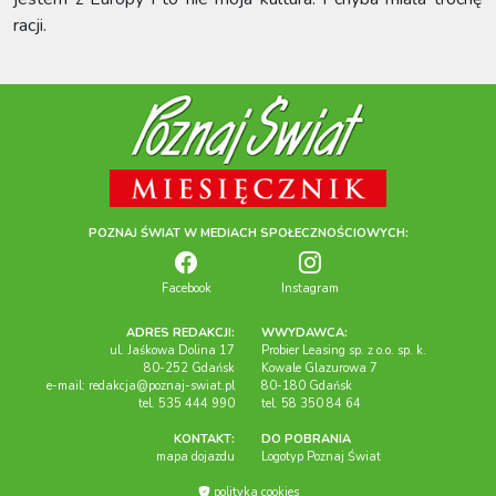
racji.
POZNAJ ŚWIAT W MEDIACH SPOŁECZNOŚCIOWYCH:
Facebook
Instagram
ADRES REDAKCJI:
WWYDAWCA:
ul. Jaśkowa Dolina 17
Probier Leasing sp. z o.o. sp. k.
80-252 Gdańsk
Kowale Glazurowa 7
e-mail:
redakcja@poznaj-swiat.pl
80-180 Gdańsk
tel. 535 444 990
tel. 58 350 84 64
KONTAKT:
DO POBRANIA
mapa dojazdu
Logotyp Poznaj Świat
polityka cookies