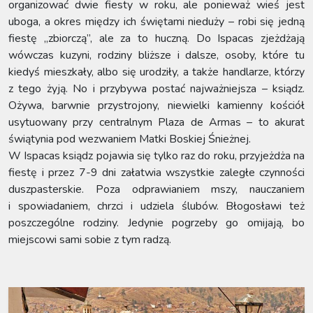
organizować dwie fiesty w roku, ale ponieważ wieś jest
uboga, a okres między ich świętami nieduży – robi się jedną
fiestę „zbiorczą”, ale za to huczną. Do Ispacas zjeżdżają
wówczas kuzyni, rodziny bliższe i dalsze, osoby, które tu
kiedyś mieszkały, albo się urodziły, a także handlarze, którzy
z tego żyją. No i przybywa postać najważniejsza – ksiądz.
Ożywa, barwnie przystrojony, niewielki kamienny kościół
usytuowany przy centralnym Plaza de Armas – to akurat
świątynia pod wezwaniem Matki Boskiej Śnieżnej.
W Ispacas ksiądz pojawia się tylko raz do roku, przyjeżdża na
fiestę i przez 7-9 dni załatwia wszystkie zaległe czynności
duszpasterskie. Poza odprawianiem mszy, nauczaniem
i spowiadaniem, chrzci i udziela ślubów. Błogosławi też
poszczególne rodziny. Jedynie pogrzeby go omijają, bo
miejscowi sami sobie z tym radzą.