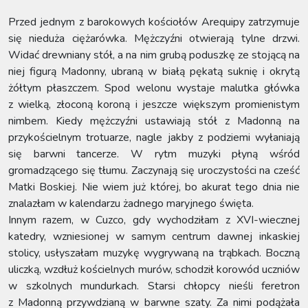
Przed jednym z barokowych kościołów Arequipy zatrzymuje
się nieduża ciężarówka. Mężczyźni otwierają tylne drzwi.
Widać drewniany stół, a na nim grubą poduszkę ze stojącą na
niej figurą Madonny, ubraną w białą pękatą suknię i okrytą
żółtym płaszczem. Spod welonu wystaje malutka główka
z wielką, złoconą koroną i jeszcze większym promienistym
nimbem. Kiedy mężczyźni ustawiają stół z Madonną na
przykościelnym trotuarze, nagle jakby z podziemi wyłaniają
się barwni tancerze. W rytm muzyki płyną wśród
gromadzącego się tłumu. Zaczynają się uroczystości na cześć
Matki Boskiej. Nie wiem już której, bo akurat tego dnia nie
znalazłam w kalendarzu żadnego maryjnego święta.
Innym razem, w Cuzco, gdy wychodziłam z XVI-wiecznej
katedry, wzniesionej w samym centrum dawnej inkaskiej
stolicy, usłyszałam muzykę wygrywaną na trąbkach. Boczną
uliczką, wzdłuż kościelnych murów, schodził korowód uczniów
w szkolnych mundurkach. Starsi chłopcy nieśli feretron
z Madonną przywdzianą w barwne szaty. Za nimi podążała