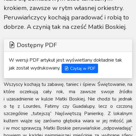
krokiem, zawsze w rytm własnej orkiestry.
Peruwiańczycy kochają paradować i robią to
dobrze. A czynią tak na cześć Matki Boskiej.
Dostępny PDF
W wersji PDF artykuł jest wyświetlany dokładnie tak
jak został wydrukowany.
Czytaj w PDF
Wszyscy kochają tu zabawę, taniec i śpiew. Świętowanie, na
które oczekują cały rok, ma zawsze swoje źródło
i uzasadnienie w kulcie Matki Boskiej. Nie chodzi tu jednak
o tę z Lourdes, Fatimy czy Guadalupy, lecz o czczoną
szczególnie „tutejszą” Najświętszą Panienkę. Z lokalnym
kultem wiąże się zarówno głęboka wiara w jej miłość, jak
i w moc sprawczą. Matki Boskie peruwiańskie „odpowiadają”
bowiem w każdej najmniejszej mieścinie za wybrane sfery