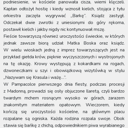
podniesienie, w kościele panowała cisza, wierni klęczeli.
Kapłan odłożył hostię i kiedy wznosił kielich, stojąca z tyłu
orkiestra zaczęła wygrywać „Barkę”. Ksiądz zastygł.
Odczekał dwie zwrotki z uniesionymi do góry rękoma,
postawił kielich i jakby nigdy nic kontynuował mszę.
Fieście towarzyszą również uroczystości świeckie, w których
jednak zawsze biorą udział Matka Boska oraz ksiądz.
W wielu wioskach jedną z imprez towarzyszących jest na
przykład giełda krów, pięknie wyczyszczonych i wystrojonych
na tę okazję. Krowy występują z kokardkami na rogach,
dzwoneczkami u szyi i obowiązkową wizytówką w stylu
„Nazywam się Krasula i ważę…”.
W Pampacolce pierwszego dnia fiesty, podczas procesji
z Madonną, prowadzi się osły objuczone llaretą, czyli bardzo
twardym mchem rosnącym wysoko w górach, zarazem
znakomitym materiałem opałowym. Wieczorem, kiedy
kończą się uroczystości kościelne, na głównym placu
rozpalane są ogniska. Każda rodzina rozpala swoje. Obok
stawia się bańkę z chichą, odpowiednikiem piwa wyrabianego