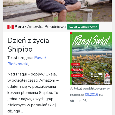
Peru
/
Ameryka Południowa
Świat w obiektywie
Dzień z życia
Shipibo
Tekst i zdjęcia:
Paweł
Bieńkowski
,
Nad Pisqui – dopływ Ukajali
w odległej części Amazonii –
udałem się w poszukiwaniu
Artykuł opublikowany w
korzeni plemienia Shipibo. To
numerze
09.2016
na
jedna z największych grup
stronie 96.
etnicznych w peruwiańskiej
dżungli....