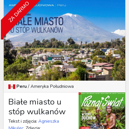
ZA DARMO
Peru
/
Ameryka Południowa
Białe miasto u
stóp wulkanów
Tekst i zdjęcia:
Agnieszka
Mikulec
, Zdjęcia: