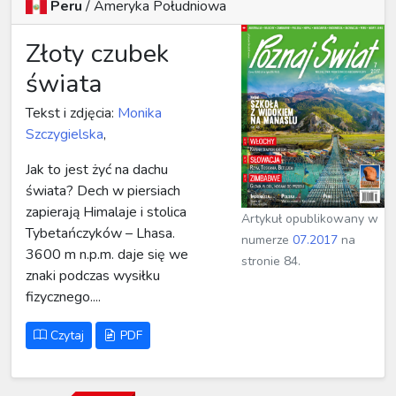
Peru
/
Ameryka Południowa
Złoty czubek
świata
Tekst i zdjęcia:
Monika
Szczygielska
,
Jak to jest żyć na dachu
świata? Dech w piersiach
zapierają Himalaje i stolica
Artykuł opublikowany w
Tybetańczyków – Lhasa.
numerze
07.2017
na
3600 m n.p.m. daje się we
stronie 84.
znaki podczas wysiłku
fizycznego....
Czytaj
PDF