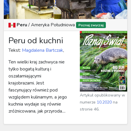
Peru
/
Ameryka Południowa
Poznaj zwyczaj
Peru od kuchni
Tekst:
Magdalena Bartczak
,
Ten wielki kraj zachwyca nie
tylko bogatą kulturą i
oszałamiającymi
krajobrazami. Jest
fascynujący również pod
Artykuł opublikowany w
względem kulinarnym, a jego
numerze
10.2020
na
kuchnia wydaje się równie
stronie 46.
zróżnicowana, jak przyroda....