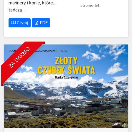
marinery i konie, które...
stronie 54.
tańczą....
Czytaj
PDF
ZA DARMO