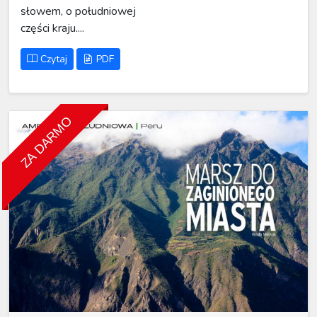
słowem, o południowej
części kraju....
Czytaj
PDF
ZA DARMO