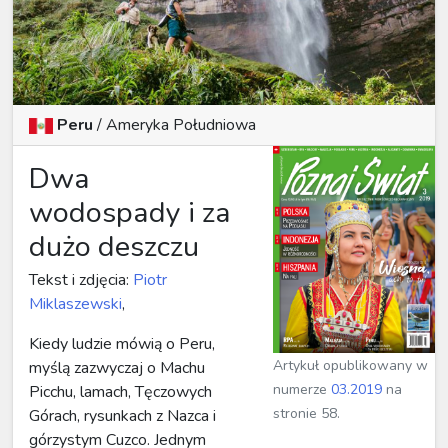
Peru
/
Ameryka Południowa
Dwa
wodospady i za
dużo deszczu
Tekst i zdjęcia:
Piotr
Miklaszewski
,
Kiedy ludzie mówią o Peru,
Artykuł opublikowany w
myślą zazwyczaj o Machu
numerze
03.2019
na
Picchu, lamach, Tęczowych
stronie 58.
Górach, rysunkach z Nazca i
górzystym Cuzco. Jednym