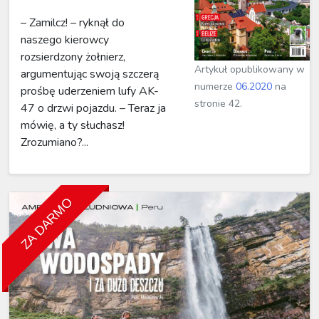
– Zamilcz! – ryknął do
naszego kierowcy
rozsierdzony żołnierz,
Artykuł opublikowany w
argumentując swoją szczerą
numerze
06.2020
na
prośbę uderzeniem lufy AK-
stronie 42.
47 o drzwi pojazdu. – Teraz ja
mówię, a ty słuchasz!
Zrozumiano?...
ZA DARMO