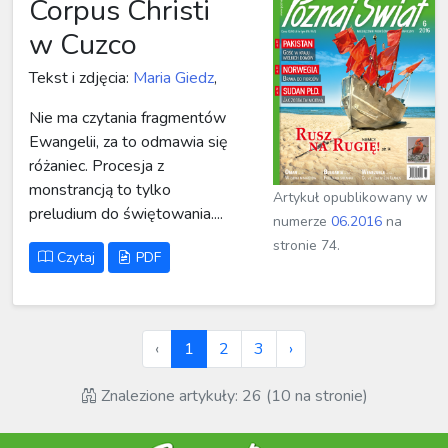
Corpus Christi
w Cuzco
Tekst i zdjęcia:
Maria Giedz
,
Nie ma czytania fragmentów
Ewangelii, za to odmawia się
różaniec. Procesja z
monstrancją to tylko
Artykuł opublikowany w
preludium do świętowania....
numerze
06.2016
na
stronie 74.
Czytaj
PDF
‹
1
2
3
›
Znalezione artykuły: 26 (10 na stronie)