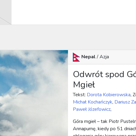
Nepal
/ Azja
Odwrót spod G
Mgieł
Tekst:
Dorota Kobierowska
, Z
Michał Kochańczyk
,
Dariusz Za
Paweł Józefowicz
,
Góra mgieł – tak Piotr Pustel
Annapurnę, kiedy po 51 dniac
oblegania góry kierowana prz