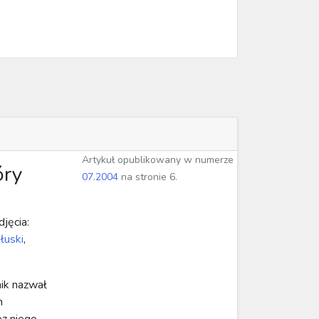
Artykuł opublikowany w numerze
óry
07.2004
na stronie 6.
djęcia:
łuski
,
nik nazwał
h
ez niego