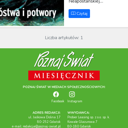
Neapolitańskiej....
Czytaj
Liczba artykułów: 1
POZNAJ ŚWIAT W MEDIACH SPOŁECZNOŚCIOWYCH:
Facebook
Instagram
ADRES REDAKCJI:
WWYDAWCA:
ul. Jaśkowa Dolina 17
Probier Leasing sp. z o.o. sp. k.
80-252 Gdańsk
Kowale Glazurowa 7
e-mail:
redakcja@poznaj-swiat.pl
80-180 Gdańsk