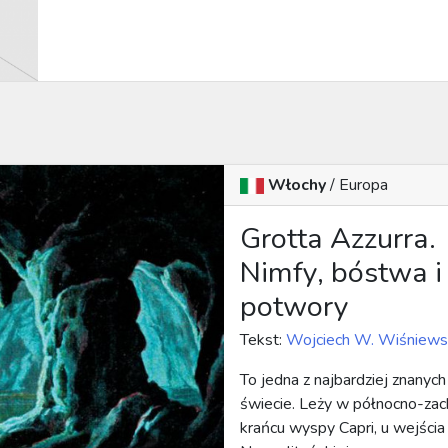
Włochy
/ Europa
Grotta Azzurra.
Nimfy, bóstwa i
potwory
Tekst:
Wojciech W. Wiśniews
To jedna z najbardziej znanych
świecie. Leży w północno-za
krańcu wyspy Capri, u wejścia