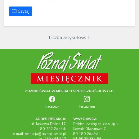
Czytaj
Liczba artykułów: 1
POZNAJ ŚWIAT W MEDIACH SPOŁECZNOŚCIOWYCH:
Facebook
Instagram
ADRES REDAKCJI:
WWYDAWCA:
ul. Jaśkowa Dolina 17
Probier Leasing sp. z o.o. sp. k.
80-252 Gdańsk
Kowale Glazurowa 7
e-mail:
redakcja@poznaj-swiat.pl
80-180 Gdańsk
tel. 535 444 990
tel. 58 350 84 64