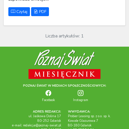
Czytaj
PDF
Liczba artykułów: 1
POZNAJ ŚWIAT W MEDIACH SPOŁECZNOŚCIOWYCH:
Facebook
Instagram
ADRES REDAKCJI:
WWYDAWCA:
ul. Jaśkowa Dolina 17
Probier Leasing sp. z o.o. sp. k.
80-252 Gdańsk
Kowale Glazurowa 7
e-mail:
redakcja@poznaj-swiat.pl
80-180 Gdańsk