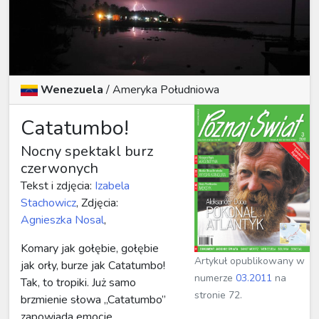
Wenezuela
/ Ameryka Południowa
Catatumbo!
Nocny spektakl burz
czerwonych
Tekst i zdjęcia:
Izabela
Stachowicz
, Zdjęcia:
Agnieszka Nosal
,
Komary jak gołębie, gołębie
Artykuł opublikowany w
jak orły, burze jak Catatumbo!
numerze
03.2011
na
Tak, to tropiki. Już samo
stronie 72.
brzmienie słowa „Catatumbo”
zapowiada emocje....