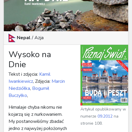
Nepal
/ Azja
Wysoko na
Dnie
Tekst i zdjęcia:
Kamil
Iwankiewicz
, Zdjęcia:
Marcin
Niedziółka
,
Bogumił
Buczyłko
,
Himalaje chyba nikomu nie
Artykuł opublikowany w
kojarzą się z nurkowaniem.
numerze
09.2012
na
My postanowiliśmy zbadać
stronie 108.
jedno z najwyżej położonych