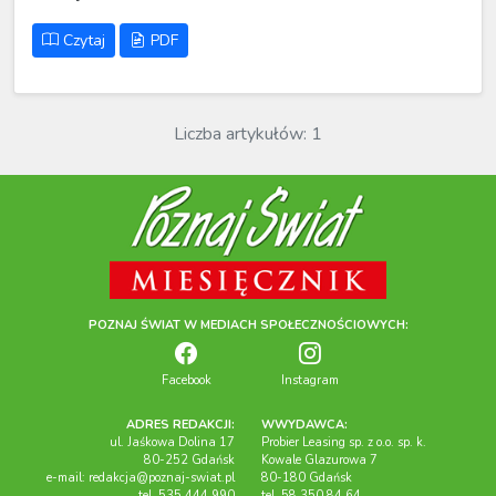
Czytaj
PDF
Liczba artykułów: 1
POZNAJ ŚWIAT W MEDIACH SPOŁECZNOŚCIOWYCH:
Facebook
Instagram
ADRES REDAKCJI:
WWYDAWCA:
ul. Jaśkowa Dolina 17
Probier Leasing sp. z o.o. sp. k.
80-252 Gdańsk
Kowale Glazurowa 7
e-mail:
redakcja@poznaj-swiat.pl
80-180 Gdańsk
tel. 535 444 990
tel. 58 350 84 64