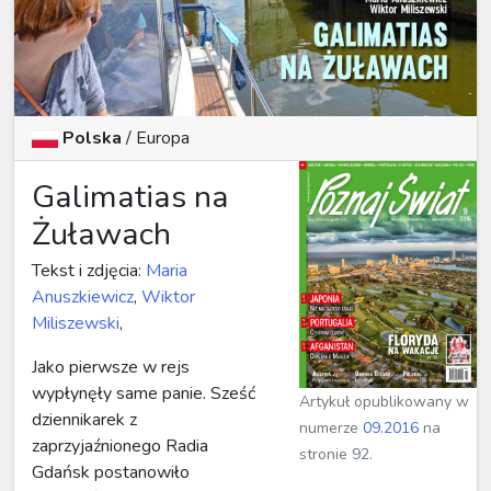
Polska
/ Europa
Galimatias na
Żuławach
Tekst i zdjęcia:
Maria
Anuszkiewicz
,
Wiktor
Miliszewski
,
Jako pierwsze w rejs
wypłynęły same panie. Sześć
Artykuł opublikowany w
dziennikarek z
numerze
09.2016
na
zaprzyjaźnionego Radia
stronie 92.
Gdańsk postanowiło