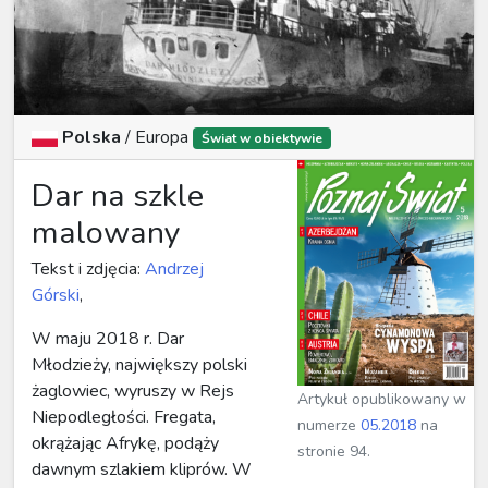
Polska
/ Europa
Świat w obiektywie
Dar na szkle
malowany
Tekst i zdjęcia:
Andrzej
Górski
,
W maju 2018 r. Dar
Młodzieży, największy polski
żaglowiec, wyruszy w Rejs
Artykuł opublikowany w
Niepodległości. Fregata,
numerze
05.2018
na
okrążając Afrykę, podąży
stronie 94.
dawnym szlakiem kliprów. W