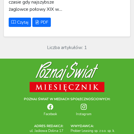
czasie gdy najszybsze
żaglowce połowy XIX w....
Czytaj
PDF
Liczba artykułów: 1
POZNAJ ŚWIAT W MEDIACH SPOŁECZNOŚCIOWYCH:
Facebook
Instagram
ADRES REDAKCJI:
WWYDAWCA:
ul. Jaśkowa Dolina 17
Probier Leasing sp. z o.o. sp. k.