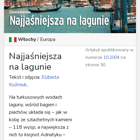
Włochy
/ Europa
Artykuł opublikowany w
Najjaśniejsza
numerze
10.2004
na
na lagunie
stronie 50.
Tekst i zdjęcia:
Elżbieta
Kuźmiuk
,
Na turkusowych wodach
laguny, wśród bagien i
piachów, układa się – jak w
kolię ze szlachetnych kamieni
– 118 wysp, a największa z
nich to klejnot Adriatyku –