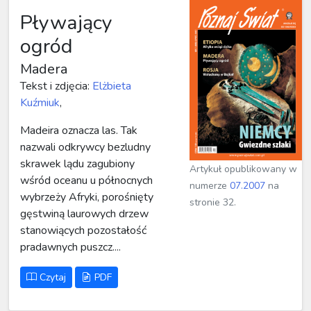
Pływający
ogród
Madera
Tekst i zdjęcia:
Elżbieta
Kuźmiuk
,
Madeira oznacza las. Tak
nazwali odkrywcy bezludny
skrawek lądu zagubiony
Artykuł opublikowany w
wśród oceanu u północnych
numerze
07.2007
na
wybrzeży Afryki, porośnięty
stronie 32.
gęstwiną laurowych drzew
stanowiących pozostałość
pradawnych puszcz....
Czytaj
PDF