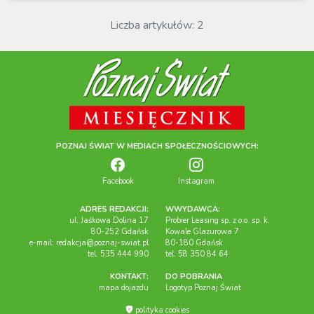
Liczba artykułów: 2
POZNAJ ŚWIAT W MEDIACH SPOŁECZNOŚCIOWYCH:
Facebook
Instagram
ADRES REDAKCJI:
WWYDAWCA:
ul. Jaśkowa Dolina 17
Probier Leasing sp. z o.o. sp. k.
80-252 Gdańsk
Kowale Glazurowa 7
e-mail:
redakcja@poznaj-swiat.pl
80-180 Gdańsk
tel. 535 444 990
tel. 58 350 84 64
KONTAKT:
DO POBRANIA
mapa dojazdu
Logotyp Poznaj Świat
polityka cookies