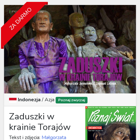
ZA DARMO
Indonezja
/ Azja
Poznaj zwyczaj
Zaduszki w
krainie Torajów
Tekst i zdjęcia:
Małgorzata