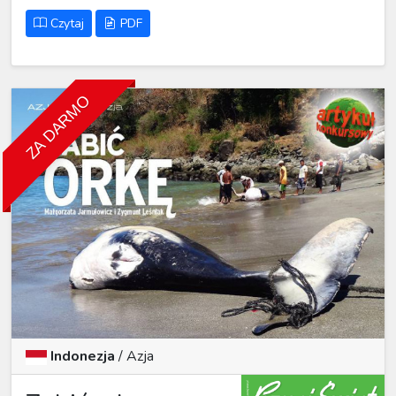
Czytaj
PDF
ZA DARMO
Indonezja
/ Azja