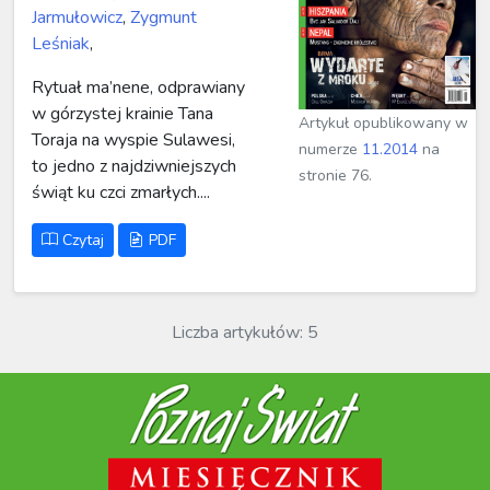
Jarmułowicz
,
Zygmunt
Leśniak
,
Rytuał ma’nene, odprawiany
w górzystej krainie Tana
Artykuł opublikowany w
Toraja na wyspie Sulawesi,
numerze
11.2014
na
to jedno z najdziwniejszych
stronie 76.
świąt ku czci zmarłych....
Czytaj
PDF
Liczba artykułów: 5