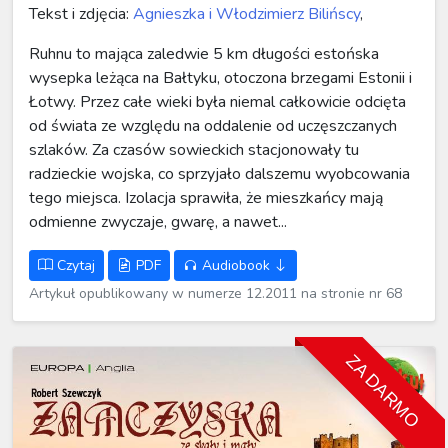
Tekst i zdjęcia:
Agnieszka i Włodzimierz Bilińscy
,
Ruhnu to mająca zaledwie 5 km długości estońska
wysepka leżąca na Bałtyku, otoczona brzegami Estonii i
Łotwy. Przez całe wieki była niemal całkowicie odcięta
od świata ze względu na oddalenie od uczęszczanych
szlaków. Za czasów sowieckich stacjonowały tu
radzieckie wojska, co sprzyjało dalszemu wyobcowania
tego miejsca. Izolacja sprawiła, że mieszkańcy mają
odmienne zwyczaje, gwarę, a nawet...
Czytaj
PDF
Audiobook
Artykuł opublikowany w numerze 12.2011 na stronie nr 68
ZA DARMO