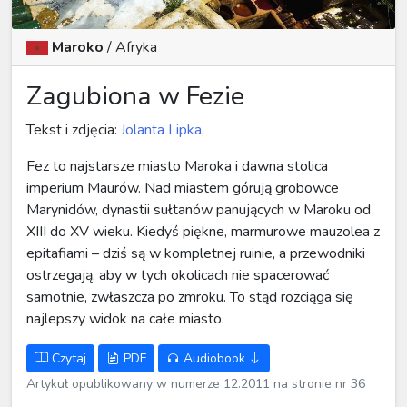
Maroko
/
Afryka
Zagubiona w Fezie
Tekst i zdjęcia:
Jolanta Lipka
,
Fez to najstarsze miasto Maroka i dawna stolica
imperium Maurów. Nad miastem górują grobowce
Marynidów, dynastii sułtanów panujących w Maroku od
XIII do XV wieku. Kiedyś piękne, marmurowe mauzolea z
epitafiami – dziś są w kompletnej ruinie, a przewodniki
ostrzegają, aby w tych okolicach nie spacerować
samotnie, zwłaszcza po zmroku. To stąd rozciąga się
najlepszy widok na całe miasto.
Czytaj
PDF
Audiobook
Artykuł opublikowany w numerze 12.2011 na stronie nr 36