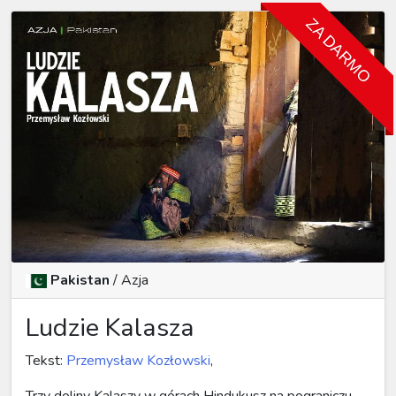
ZA DARMO
Pakistan
/
Azja
Ludzie Kalasza
Tekst:
Przemysław Kozłowski
,
Trzy doliny Kalaszy w górach Hindukusz na pograniczu