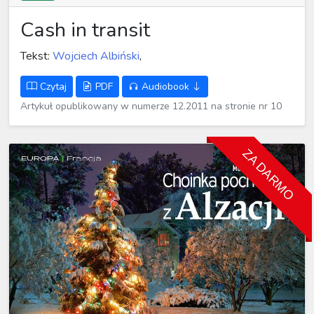
Cash in transit
Tekst:
Wojciech Albiński
,
Czytaj
PDF
Audiobook
Artykuł opublikowany w numerze 12.2011 na stronie nr 10
ZA DARMO