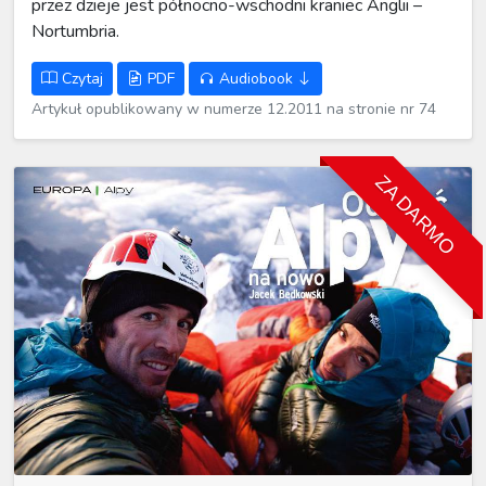
przez dzieje jest północno-wschodni kraniec Anglii –
Nortumbria.
Czytaj
PDF
Audiobook
Artykuł opublikowany w numerze 12.2011 na stronie nr 74
ZA DARMO