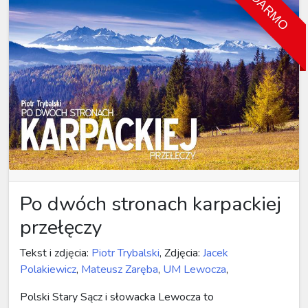
ZA DARMO
Po dwóch stronach karpackiej
przełęczy
Tekst i zdjęcia:
Piotr Trybalski
, Zdjęcia:
Jacek
Polakiewicz
,
Mateusz Zaręba
,
UM Lewocza
,
Polski Stary Sącz i słowacka Lewocza to