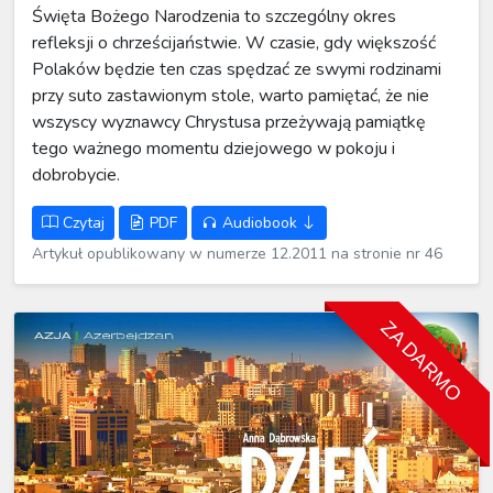
Święta Bożego Narodzenia to szczególny okres
refleksji o chrześcijaństwie. W czasie, gdy większość
Polaków będzie ten czas spędzać ze swymi rodzinami
przy suto zastawionym stole, warto pamiętać, że nie
wszyscy wyznawcy Chrystusa przeżywają pamiątkę
tego ważnego momentu dziejowego w pokoju i
dobrobycie.
Czytaj
PDF
Audiobook
Artykuł opublikowany w numerze 12.2011 na stronie nr 46
ZA DARMO