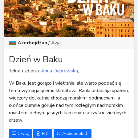
Azerbejdżan
/
Azja
Dzień w Baku
Tekst i zdjęcia:
Anna Dąbrowska
,
W Baku jest gorąco i wietrznie, ale warto poddać się
temu wymagającemu klimatowi. Ranki osłabiają upałem,
wieczory delikatnie chłodzą morskimi podmuchami, a
słońce dumnie góruje nad tym rozległym nadmorskim
miastem, pełnym jasnych kamienic i soczyście zielonych
drzew.
Czytaj
PDF
Audiobook