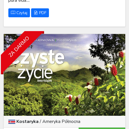
pura vida....
Czytaj
PDF
ZA DARMO
Kostaryka
/
Ameryka Północna