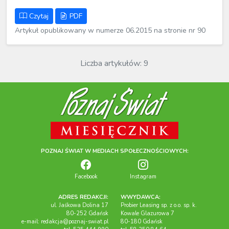
Czytaj
PDF
Artykuł opublikowany w numerze 06.2015 na stronie nr 90
Liczba artykułów: 9
POZNAJ ŚWIAT W MEDIACH SPOŁECZNOŚCIOWYCH:
Facebook
Instagram
ADRES REDAKCJI:
WWYDAWCA:
ul. Jaśkowa Dolina 17
Probier Leasing sp. z o.o. sp. k.
80-252 Gdańsk
Kowale Glazurowa 7
e-mail:
redakcja@poznaj-swiat.pl
80-180 Gdańsk