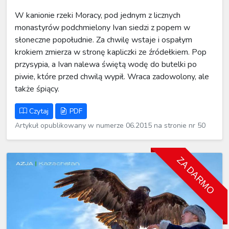
W kanionie rzeki Moracy, pod jednym z licznych
monastyrów podchmielony Ivan siedzi z popem w
słoneczne popołudnie. Za chwilę wstaje i ospałym
krokiem zmierza w stronę kapliczki ze źródełkiem. Pop
przysypia, a Ivan nalewa świętą wodę do butelki po
piwie, które przed chwilą wypił. Wraca zadowolony, ale
także śpiący.
Czytaj
PDF
Artykuł opublikowany w numerze 06.2015 na stronie nr 50
ZA DARMO