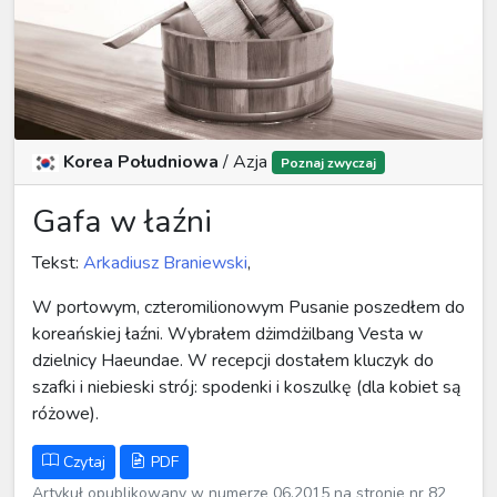
Korea Południowa
/
Azja
Poznaj zwyczaj
Gafa w łaźni
Tekst:
Arkadiusz Braniewski
,
W portowym, czteromilionowym Pusanie poszedłem do
koreańskiej łaźni. Wybrałem dżimdżilbang Vesta w
dzielnicy Haeundae. W recepcji dostałem kluczyk do
szafki i niebieski strój: spodenki i koszulkę (dla kobiet są
różowe).
Czytaj
PDF
Artykuł opublikowany w numerze 06.2015 na stronie nr 82