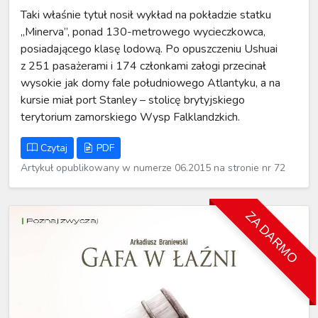
Taki właśnie tytuł nosił wykład na pokładzie statku
„Minerva”, ponad 130-metrowego wycieczkowca,
posiadającego klasę lodową. Po opuszczeniu Ushuai
z 251 pasażerami i 174 członkami załogi przecinał
wysokie jak domy fale południowego Atlantyku, a na
kursie miał port Stanley – stolicę brytyjskiego
terytorium zamorskiego Wysp Falklandzkich.
Czytaj
PDF
Artykuł opublikowany w numerze 06.2015 na stronie nr 72
ZA DARMO