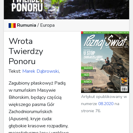
Rumunia
/
Europa
Wrota
Twierdzy
Ponoru
Tekst:
Marek Dąbrowski
,
Zagubiony płaskowyż Padiş
w rumuńskim Masywie
Artykuł opublikowany w
Bihorskim, będący częścią
numerze
08.2020
na
większego pasma Gór
stronie 76.
Zachodniorumuńskich
(Apuseni), kryje cuda:
głębokie krasowe rozpadliny,
majestatyczne lasy i urokliwe