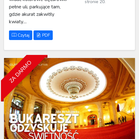
stronie 20.
pełne uli, parkujące tam,
gdzie akurat zakwitły
kwiaty....
Czytaj
PDF
ZA DARMO