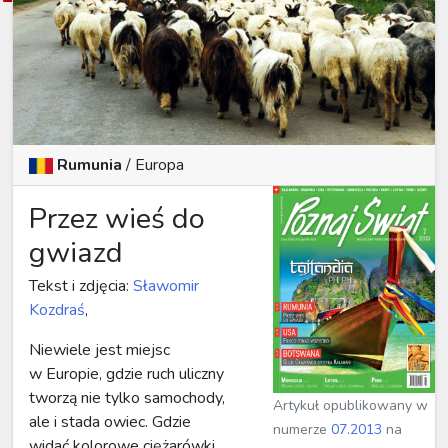
Rumunia
/
Europa
Przez wieś do
gwiazd
Tekst i zdjęcia:
Sławomir
Kozdraś
,
Niewiele jest miejsc
w Europie, gdzie ruch uliczny
tworzą nie tylko samochody,
Artykuł opublikowany w
ale i stada owiec. Gdzie
numerze
07.2013
na
widać kolorowe ciężarówki