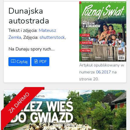
Dunajska
autostrada
Tekst i zdjęcia:
Mateusz
Żemła
, Zdjęcia:
shutterstock
,
Na Dunaju spory ruch....
Czytaj
PDF
Artykuł opublikowany w
numerze
06.2017
na
stronie 20.
ZA DARMO