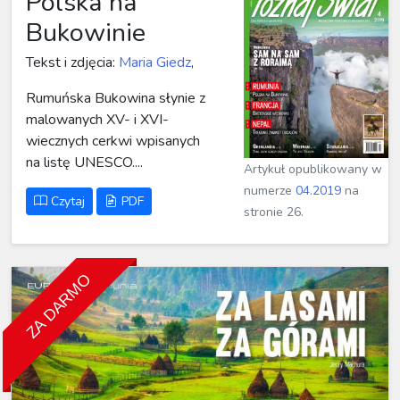
Polska na
Bukowinie
Tekst i zdjęcia:
Maria Giedz
,
Rumuńska Bukowina słynie z
malowanych XV- i XVI-
wiecznych cerkwi wpisanych
na listę UNESCO....
Artykuł opublikowany w
numerze
04.2019
na
Czytaj
PDF
stronie 26.
ZA DARMO