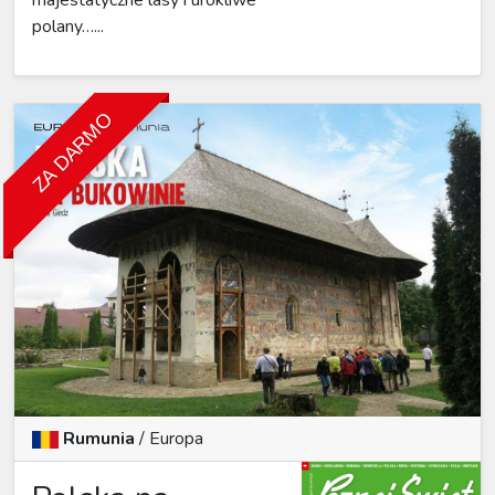
polany…...
ZA DARMO
Rumunia
/
Europa