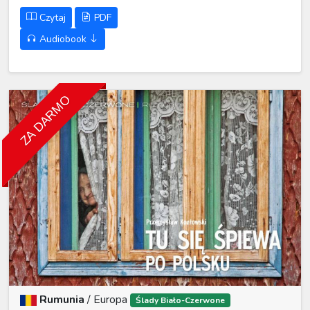
Czytaj
PDF
Audiobook
ZA DARMO
Rumunia
/
Europa
Ślady Biało-Czerwone